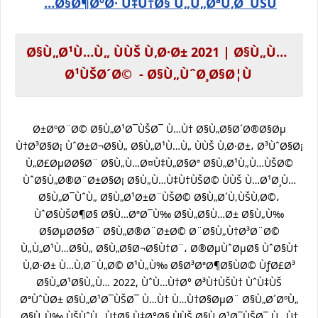
Ø§Ø¶ØºØ· Ù‡Ù†Ø§ Ù„Ù„ØªÙ‚Ø¯ÙŠÙ…
Ø§Ù„Ø¹Ù…Ù„ ÙÙŠ Ù‚Ø·Ø± 2021 | Ø§Ù„Ù…
Ø¹ÙŠØ´Ø© - Ø§Ù„ÙˆØ¸Ø§Ø¦Ù
Ø±ØºØ¨Ø© Ø§Ù„Ø¹Ø¯ÙŠØ¯ Ù…Ù† Ø§Ù„Ø§Ø´Ø®Ø§Øµ
Ù†Ø³Ø§Ø¡ ÙˆØ±Ø¬Ø§Ù„ Ø§Ù„Ø¹Ù…Ù„ ÙÙŠ Ù‚Ø·Ø±، Ø³ÙˆØ§Ø¡
Ù„Ø£ØµØ­Ø§Ø¨ Ø§Ù„Ù…Ø¤Ù‡Ù„Ø§Øª Ø§Ù„Ø¹Ù„Ù…ÙŠØ©
ÙˆØ§Ù„Ø®Ø¨Ø±Ø§Ø¡ Ø§Ù„Ù…Ù‡Ù†ÙŠØ© ÙÙŠ Ù…Ø¹Ø¸Ù…
Ø§Ù„Ø¯ÙˆÙ„ Ø§Ù„Ø¹Ø±Ø¨ÙŠØ© Ø§Ù„Ø´Ù‚ÙŠÙ‚Ø©،
ÙˆØ§ÙŠØ¶Ø§ Ø§Ù…ØªØ¯Ù‰ Ø§Ù„Ø§Ù…Ø± Ø§Ù„Ù‰
Ø§ØµØ­Ø§Ø¨ Ø§Ù„Ø®Ø¨Ø±Ø© Ø¨Ø§Ù„Ù†Ø³Ø¨Ø©
Ù„Ù„Ø¹Ù…Ø§Ù„ Ø§Ù„Ø§Ø¬Ø§Ù†Ø¨، Ø®ØµÙˆØµØ§ ÙˆØ§Ù†
Ù‚Ø·Ø± Ù…Ù‚Ø¨Ù„Ø© Ø¹Ù„Ù‰ Ø§Ø³ØªØ¶Ø§ÙØ© ÙƒØ£Ø³
Ø§Ù„Ø¹Ø§Ù„Ù… 2022, ÙˆÙ…Ù†Ø° Ø³Ù†ÙŠÙ† ÙˆÙ‡ÙŠ
ØªÙˆÙØ± Ø§Ù„Ø¹Ø¯ÙŠØ¯ Ù…Ù† Ù…Ù†Ø§ØµØ¨ Ø§Ù„Ø´ØºÙ„
Ø§Ù„Ù‰ ÙŠÙˆÙ…Ù†Ø§ Ù‡Ø°Ø§ ÙÙŠ Ø§Ù„Ø¹Ø¯ÙŠØ¯ Ù…Ù†