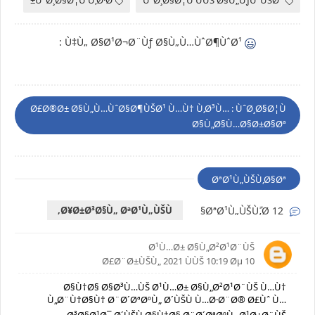
ÙˆØ¸Ø§Ø¦Ù Ù‚Ø·Ø±
ÙˆØ¸Ø§Ø¦Ù ÙÙŠ Ø§Ù„ÙƒÙˆÙŠØª
Ù‡Ù„ Ø§Ø¹Ø¬Ø¨Ùƒ Ø§Ù„Ù…ÙˆØ¶ÙˆØ¹ :
Ø£Ø®Ø± Ø§Ù„Ù…ÙˆØ§Ø¶ÙŠØ¹ Ù…Ù† Ù‚Ø³Ù… : ÙˆØ¸Ø§Ø¦Ù
Ø§Ù„Ø§Ù…Ø§Ø±Ø§Øª
ØªØ¹Ù„ÙŠÙ‚Ø§Øª
Ø¥Ø±Ø³Ø§Ù„ ØªØ¹Ù„ÙŠÙ‚
12 ØªØ¹Ù„ÙŠÙ‚ًØ§
Ø¹Ù…Ø± Ø§Ù„Ø²Ø¹Ø¨ÙŠ
10 Ø£Ø¨Ø±ÙŠÙ„ 2021 ÙÙŠ 10:19 Øµ
Ø§Ù†Ø§ Ø§Ø³Ù…ÙŠ Ø¹Ù…Ø± Ø§Ù„Ø²Ø¹Ø¨ÙŠ Ù…Ù†
Ù„Ø¨Ù†Ø§Ù† Ø¨Ø´ØªØºÙ„ Ø´ÙŠÙ Ù…Ø·Ø¨Ø® Ø£Ùˆ Ù…