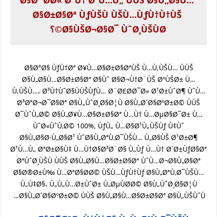
Ø§Ø¨Ø­Ø« Ø¹Ù† Ø¹Ù…Ù„ ÙÙŠ Ø§Ù„Ø§Ù…
Ø§Ø±Ø§Øª ÙƒÙŠÙ ÙŠÙ…ÙƒÙ†Ù†ÙŠ
Ø§ÙŠØ¬Ø§Ø¯ ÙˆØ¸ÙŠÙØ©؟
Ø§Ø°Ø§ ÙƒÙ†Øª Ø¥Ù…Ø§Ø±Ø§ØªÙŠ Ù…Ù‚ÙŠÙ… ÙÙŠ
Ø§Ù„Ø§Ù…Ø§Ø±Ø§Øª Ø§Ùˆ Ø§Ø¬Ù†Ø¨ÙŠ ØºÙŠØ± Ù…
Ù‚ÙŠÙ…، Ø³Ù†ÙˆØ§ÙÙŠÙƒÙ… Ø¨Ø£Ø­Ø¯Ø« Ø¹Ø±ÙˆØ¶ ÙˆÙ…
Ø³ØªØ¬Ø¯Ø§Øª Ø§Ù„ÙˆØ¸Ø§Ø¦Ù Ø§Ù„Ø´Ø§ØºØ±Ø© ÙÙŠ
Ø¯ÙˆÙ„Ø© Ø§Ù„Ø¥Ù…Ø§Ø±Ø§Øª Ù…Ù† Ù…ØµØ§Ø¯Ø± Ù…
ÙˆØ«ÙˆÙ‚Ø© 100%, ÙƒÙ„ Ù…Ø§Ø¹Ù„ÙŠÙƒ Ù‡Ùˆ
Ø§Ù„Ø§Ø·Ù„Ø§Ø¹ ÙˆØ§Ù„ØªÙ‚Ø¯ÙŠÙ… Ù„Ø§ÙŠ Ø¹Ø±Ø¶
Ø¹Ù…Ù„ ØªØ±Ø§Ù‡ Ù…Ù†Ø§Ø³Ø¨Ø§ Ù„Ùƒ Ù…Ù† Ø´Ø±ÙƒØ§Øª
ØªÙˆØ¸ÙŠÙ ÙÙŠ Ø§Ù„Ø§Ù…Ø§Ø±Ø§Øª ÙˆÙ…Ø¬Ø§Ù„Ø§Øª
Ø§Ø®Ø±Ù‰ Ù…ØªØ§Ø­Ø© ÙŠÙ…ÙƒÙ†Ùƒ Ø§Ù„ØªÙ‚Ø¯ÙŠÙ…
Ù„Ù‡Ø§، Ù„Ù„Ù…Ø±ÙˆØ± Ù„ØµÙØ­Ø© Ø§Ù„ÙˆØ¸Ø§Ø¦Ù
Ø§Ù„Ø´Ø§ØºØ±Ø© ÙÙŠ Ø§Ù„Ø§Ù…Ø§Ø±Ø§Øª Ø§Ù„ÙŠÙˆÙ…