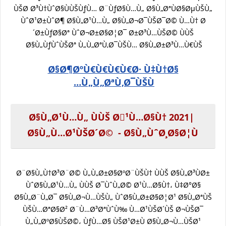
ÙŠØ­ Ø³Ù†ÙˆØ§ÙÙŠÙƒÙ… Ø¨ÙƒØ§Ù…Ù„ Ø§Ù„ØªÙØ§ØµÙŠÙ„
ÙˆØ¹Ø±ÙˆØ¶ Ø§Ù„Ø¹Ù…Ù„ Ø§Ù„Ø¬Ø¯ÙŠØ¯Ø© Ù…Ù† Ø
´Ø±ÙƒØ§Øª ÙˆØ¬Ø±Ø§Ø¦Ø¯ Ø±Ø³Ù…ÙŠØ© ÙÙŠ
Ø§Ù„ÙƒÙˆÙŠØª Ù„Ù„ØªÙ‚Ø¯ÙŠÙ… Ø§Ù„Ø±Ø³Ù…Ù€ÙŠ
Ø§Ø¶ØºÙ€Ù€Ù€Ù€Ø· Ù‡Ù†Ø§
Ù„Ù„ØªÙ‚Ø¯ÙŠÙ…
Ø§Ù„Ø¹Ù…Ù„ ÙÙŠ Ø¹ُÙ…Ø§Ù† 2021|
Ø§Ù„Ù…Ø¹ÙŠØ´Ø© - Ø§Ù„ÙˆØ¸Ø§Ø¦Ù
Ø¨Ø§Ù„Ù†Ø³Ø¨Ø© Ù„Ù„Ø±Ø§ØºØ¨ÙŠÙ† ÙÙŠ Ø§Ù„Ø³ÙØ±
ÙˆØ§Ù„Ø¹Ù…Ù„ ÙÙŠ Ø¯ÙˆÙ„Ø© Ø¹Ù…Ø§Ù†، Ù‡Ø°Ø§
Ø§Ù„Ø¨Ù„Ø¯ Ø§Ù„Ø¬Ù…ÙŠÙ„ ÙˆØ§Ù„Ø±Ø§Ø¦Ø¹ Ø§Ù„ØªÙŠ
ÙŠÙ…ØªØ§Ø² Ø¨Ù…Ø³ØªÙˆÙ‰ Ù…Ø¹ÙŠØ´ÙŠ Ø¬ÙŠØ¯
Ù„Ù„ØºØ§ÙŠØ©، ÙƒÙ…Ø§ ÙŠØ¹Ø±Ù Ø§Ù„Ø¬Ù…ÙŠØ¹