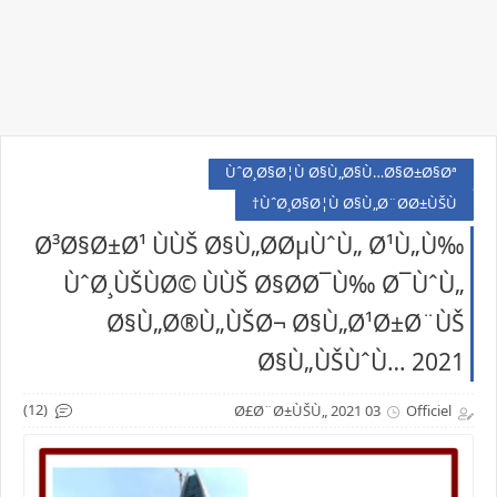
ÙˆØ¸Ø§Ø¦Ù Ø§Ù„Ø§Ù…Ø§Ø±Ø§Øª
ÙˆØ¸Ø§Ø¦Ù Ø§Ù„Ø¨Ø­Ø±ÙŠÙ†
Ø³Ø§Ø±Ø¹ ÙÙŠ Ø§Ù„Ø­ØµÙˆÙ„ Ø¹Ù„Ù‰
ÙˆØ¸ÙŠÙØ© ÙÙŠ Ø§Ø­Ø¯Ù‰ Ø¯ÙˆÙ„
Ø§Ù„Ø®Ù„ÙŠØ¬ Ø§Ù„Ø¹Ø±Ø¨ÙŠ
Ø§Ù„ÙŠÙˆÙ… 2021
(12)
03 Ø£Ø¨Ø±ÙŠÙ„ 2021
Officiel