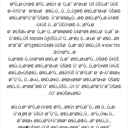
Ø³Ù„Ø·Ù†Ø© Ø¹ُÙ…Ø§Ù† Ø¨Ù„Ø¯ Ø¹Ø±Ø¨ÙŠ ÙŠÙ‚Ø¹ ÙÙŠ
Ø¬Ù†ÙˆØ¨ ØºØ±Ø¨ Ø§Ù„Ù…Ù…Ù„ÙƒØ© Ø§Ù„Ø¹Ø±Ø¨ÙŠØ©
Ø§Ù„Ø³Ø¹ÙˆØ¯ÙŠØ©. ÙˆØ¹Ø§ØµÙ…Ø© Ø§Ù„Ø³Ù„Ø·Ù†Ø©
Ù‡ÙŠ Ù…Ø¯ÙŠÙ†Ø© Ù…Ø³Ù‚Ø·.
Ø¨Ø­ÙŠØ« ØªØ¨Ù„Øº Ù…Ø³Ø§Ø­Ø© Ù‡Ø°Ø§ Ø§Ù„Ø¨Ù„Ø¯ Ø­
ÙˆØ§Ù„ÙŠ 500309 ÙƒÙŠÙ„ÙˆÙ…ØªØ± Ù…Ø±Ø¨Ø¹ Ø§Ù…Ø§
Ø¹Ø¯Ø¯ Ø³ÙƒØ§Ù†Ù‡Ø§ ÙÙŠØ¨Ù„Øº Ø­ÙˆØ§Ù„ÙŠ 4٬656٬755
Ù†Ø³Ù…Ø©.
Ù„ØºØ© Ù„Ù‡Ø°Ø§ Ø§Ù„Ø¨Ù„Ø¯ Ø§Ù„Ø±Ø³Ù…ÙŠØ© Ù‡ÙŠ
Ø§Ù„Ù„ØºØ© Ø§Ù„Ø¹Ø±Ø¨ÙŠØ© Ùˆ Ø¹Ù…Ù„ØªÙ‡Ø§ Ù‡ÙŠ
Ø§Ù„Ø±ÙŠØ§Ù„ Ø§Ù„Ø¹Ù…Ø§Ù†ÙŠ ÙˆØªÙ‚Ø¹ Ø¨Ø¬ÙˆØ§Ø±
Ø¯ÙˆÙ„ Ù…Ø«Ù„ Ø§Ù„Ø¥Ù…Ø§Ø±Ø§Øª Ø§Ù„Ø¹Ø±Ø¨ÙŠØ©
Ø§Ù„Ù…ØªØ­Ø¯Ø© Ùˆ Ø§Ù„ÙŠÙ…Ù† Ùˆ Ø§Ù„Ø³Ø¹ÙˆØ¯ÙŠØ©
Ùˆ Ø¥ÙŠØ±Ø§Ù†.
Ø­Ù‚Ù‚Øª Ø³Ù„Ø·Ù†Ø© Ø¹ُÙ…Ø§Ù† ØªÙ‚Ø¯Ù…Ø§ً Ù…Ù„Ø­
ÙˆØ¸Ø§ً Ø¨ÙŠÙ† Ø¯ÙˆÙ„ Ø§Ù„Ø¹Ø§Ù„Ù… Ø¹Ù„Ù‰ Ù…
Ø¯Ø§Ø± Ø§Ù„Ø³Ù†ÙˆØ§Øª Ø§Ù„Ø®Ù…Ø³ Ø§Ù„Ù…
Ø§Ø¶ÙŠØ© ÙÙŠ Ø§Ù‚ØªØµØ§Ø¯ Ø§Ù„Ø¨Ù„Ø§Ø¯