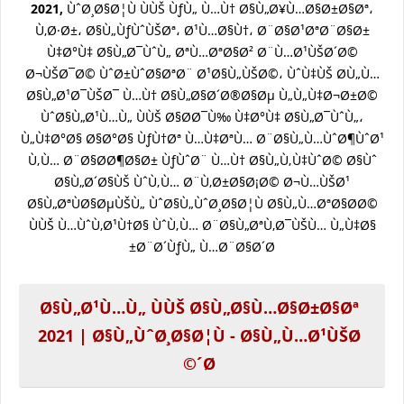
2021,
ÙˆØ¸Ø§Ø¦Ù ÙÙŠ ÙƒÙ„ Ù…Ù† Ø§Ù„Ø¥Ù…Ø§Ø±Ø§Øª،
Ù‚Ø·Ø±، Ø§Ù„ÙƒÙˆÙŠØª، Ø¹Ù…Ø§Ù†، Ø¨Ø§Ø¹ØªØ¨Ø§Ø±
Ù‡Ø°Ù‡ Ø§Ù„Ø¯ÙˆÙ„ ØªÙ…ØªØ§Ø² Ø¨Ù…Ø¹ÙŠØ´Ø©
Ø¬ÙŠØ¯Ø© ÙˆØ±ÙˆØ§ØªØ¨ Ø¹Ø§Ù„ÙŠØ©، ÙˆÙ‡ÙŠ Ø­Ù„Ù…
Ø§Ù„Ø¹Ø¯ÙŠØ¯ Ù…Ù† Ø§Ù„Ø§Ø´Ø®Ø§Øµ Ù„Ù„Ù‡Ø¬Ø±Ø©
ÙˆØ§Ù„Ø¹Ù…Ù„ ÙÙŠ Ø§Ø­Ø¯Ù‰ Ù‡Ø°Ù‡ Ø§Ù„Ø¯ÙˆÙ„،
Ù„Ù‡Ø°Ø§ Ø§Ø°Ø§ ÙƒÙ†Øª Ù…Ù‡ØªÙ… Ø¨Ø§Ù„Ù…ÙˆØ¶ÙˆØ¹
Ù‚Ù… Ø¨Ø§Ø­Ø¶Ø§Ø± ÙƒÙˆØ¨ Ù…Ù† Ø§Ù„Ù‚Ù‡ÙˆØ© Ø§Ùˆ
Ø§Ù„Ø´Ø§ÙŠ ÙˆÙ‚Ù… Ø¨Ù‚Ø±Ø§Ø¡Ø© Ø¬Ù…ÙŠØ¹
Ø§Ù„ØªÙØ§ØµÙŠÙ„ ÙˆØ§Ù„ÙˆØ¸Ø§Ø¦Ù Ø§Ù„Ù…ØªØ§Ø­Ø©
ÙÙŠ Ù…ÙˆÙ‚Ø¹Ù†Ø§ ÙˆÙ‚Ù… Ø¨Ø§Ù„ØªÙ‚Ø¯ÙŠÙ… Ù„Ù‡Ø§
Ø¨Ø´ÙƒÙ„ Ù…Ø¨Ø§Ø´Ø±
Ø§Ù„Ø¹Ù…Ù„ ÙÙŠ Ø§Ù„Ø§Ù…Ø§Ø±Ø§Øª
2021 | Ø§Ù„ÙˆØ¸Ø§Ø¦Ù - Ø§Ù„Ù…Ø¹ÙŠØ
´Ø©