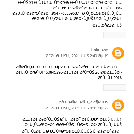
Ø±ÙŠ 31 Ø³Ù†Ù‡.ÙˆÙ‡Ø°Ø§ Ø±Ù‚Ù… ÙˆØ§ØªØ³Ø§Ø¨ Ù…
Ø§Ù„ØªÙŠ Ø®Ø§Ø¨Ø±Ù†ÙŠ Ø¹Ù„Ù‰
Ø§Ù„ÙˆØ§ØªØ³Ø§Ø¨.9647708559537+ Ø´ÙƒØ±Ø§ Ø§Ù„ÙƒÙ…
ØªØ¹Ø±Ù Ù„ØºÙ‡ Ø§Ù„ØªØ±ÙƒÙŠ ÙˆØ§Ù„Ù„ØºÙ‡
Ø§Ù„Ø¹Ø±Ø¨ÙŠ
Ø±Ø¯
Unknown
19 Ø£Ø¨Ø±ÙŠÙ„ 2021 ÙÙŠ 2:40 Øµ
Ø®Ø§Ù„Ø¯ Ù…Ù† Ù…ØµØ± Ù…Ø­Ø§Ø³Ø¨ ÙˆØ¯Ù‡ Ø±Ù‚Ù…
Ø§Ù„ÙˆØªØ³ 01150845296 Ø§Ù†Ø§ Ø³Ù†ÙŠ 26 Ø®Ø±ÙŠØ¬
Ø³Ù†Ù‡ 2018
Ø±Ø¯
Ø¹Ù…Ø§Ø¯ Ø§Ù„Ø­Ø¶Ø±ÙŠ
23 Ø£Ø¨Ø±ÙŠÙ„ 2021 ÙÙŠ 4:41 Øµ
Ø£Ù†Ø§ Ø¥Ø³Ù…ÙŠ Ø¹Ù…Ø§Ø¯ Ø§Ù„Ø­Ø¶Ø±ÙŠ Ù…Ù†
Ø§Ù„Ù…ØºØ±Ø¨ Ø£Ø±ÙŠØ¯ ÙØ±ØµØ© Ø¹Ù…Ù„ ÙÙŠ
Ø¯ÙˆÙ„Ø© Ù‚Ø·Ø± Ù‡Ø°Ø§ Ø±Ù‚Ù…ÙŠ ÙˆØ§ØªØ³Ø§Ø¨