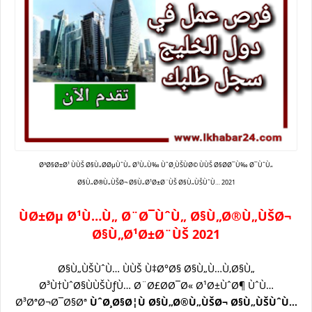
Ø³Ø§Ø±Ø¹ ÙÙŠ Ø§Ù„Ø­ØµÙˆÙ„ Ø¹Ù„Ù‰ ÙˆØ¸ÙŠÙØ© ÙÙŠ Ø§Ø­Ø¯Ù‰ Ø¯ÙˆÙ„
Ø§Ù„Ø®Ù„ÙŠØ¬ Ø§Ù„Ø¹Ø±Ø¨ÙŠ Ø§Ù„ÙŠÙˆÙ… 2021
ÙØ±Øµ Ø¹Ù…Ù„ Ø¨Ø¯ÙˆÙ„ Ø§Ù„Ø®Ù„ÙŠØ¬
Ø§Ù„Ø¹Ø±Ø¨ÙŠ 2021
Ø§Ù„ÙŠÙˆÙ… ÙÙŠ Ù‡Ø°Ø§ Ø§Ù„Ù…Ù‚Ø§Ù„
Ø³Ù†ÙˆØ§ÙÙŠÙƒÙ… Ø¨Ø£Ø­Ø¯Ø« Ø¹Ø±ÙˆØ¶ ÙˆÙ…
Ø³ØªØ¬Ø¯Ø§Øª
ÙˆØ¸Ø§Ø¦Ù Ø§Ù„Ø®Ù„ÙŠØ¬ Ø§Ù„ÙŠÙˆÙ…