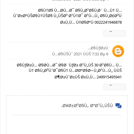
Ø§Ù†Ø§ Ù…Ø­Ù…Ø¯ Ø§Ù„Ø¹Ø§Ù‚Ø¨ Ù…Ù† Ù…
ÙˆØ±ØªÙŠØ§Ù†ÙŠØ§ Ù„ÙŠØ³ Ø¹Ù†Ø¯ Ø¹Ù…Ù„ Ø§Ù„Ø£Ø³Ù
Ø±Ù‚Ù… Ù‡Ø§ØªÙ 0022241946878
Ø±Ø¯
Ø§ÙƒØ±Ù…
6 Ù…Ø§ÙŠÙˆ 2021 ÙÙŠ 7:32 Øµ
Ø§ÙƒØ±Ù… Ø§Ø­Ù…Ø¯ Ø§Ø¨ÙƒØ± Ø¹Ù„ÙŠ 30 Ø¹Ø§Ù… Ù…
Ù† Ø§Ù„Ø³ÙˆØ¯Ø§Ù† Ù…Ø­ØªØ§Ø¬ Ù„Ø¹Ù…Ù„ ÙÙŠ
Ø¶Ø±ÙˆØ±ÙŠ Ø±Ù‚Ù… 249915495941
Ø±Ø¯
Ø¥Ø±Ø³Ø§Ù„ ØªØ¹Ù„ÙŠÙ‚