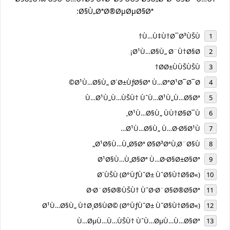
Ø§Ù„ØªØ®ØµØµØ§Øª:
Ù…Ù‡Ù†Ø¯Ø³ÙŠÙ†
Ø¹Ù…Ø§Ù„ Ø¨Ù†Ø§Ø¡
Ø­Ø±ÙÙŠÙŠÙ†
Ø¹Ù…Ø§Ù„ Ø´Ø±ÙƒØ§Øª Ù…ØªØ¹Ø¯Ø¯Ø©
Ù…Ø¹Ù„Ù…ÙŠÙ† ÙˆÙ…Ø¹Ù„Ù…Ø§Øª
Ø¹Ù…Ø§Ù„ ÙÙ†Ø§Ø¯Ù‚
Ø¹Ù…Ø§Ù„ Ù…Ø·Ø§Ø¹Ù…
Ø¹Ø§Ù…Ù„Ø§Øª Ø§Ø³ØªÙ‚Ø¨Ø§Ù„
Ø¹Ø§Ù…Ù„Ø§Øª Ù…Ø·Ø§Ø±Ø§Øª
Ø´ÙŠÙ (Ø°ÙƒÙˆØ± ÙˆØ§Ù†Ø§Ø«)
Ø·Ø¨Ø§Ø®ÙŠÙ† ÙˆØ·Ø¨Ø§Ø®Ø§Øª
Ø¹Ù…Ø§Ù„ Ù†Ø¸Ø§ÙØ© (Ø°ÙƒÙˆØ± ÙˆØ§Ù†Ø§Ø«)
Ù…ØµÙ…Ù…ÙŠÙ† ÙˆÙ…ØµÙ…Ù…Ø§Øª