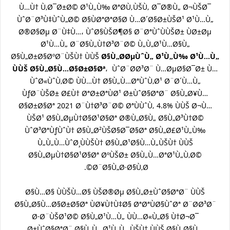
Ù…Ù† Ù‚Ø¯Ø±Ø© Ø¹Ù„Ù‰ ØªØ­Ù‚ÙŠÙ‚ Ø¯Ø®Ù„ Ø¬ÙŠØ¯
ÙˆØ¨Ø³Ù‡ÙˆÙ„Ø© Ø§ÙØªØªØ§Ø­ Ù…Ø´Ø§Ø±ÙŠØ¹ Ø¹Ù…Ù„
Ø®Ø§Øµ Ø¨Ù‡Ù…، ÙˆØ§ÙŠØ¶Ø§ Ø¨ØªÙˆÙÙŠØ± ÙØ±Øµ
Ø¹Ù…Ù„ Ø¨Ø§Ù„Ù†Ø³Ø¨Ø© Ù„Ù„Ø¹Ù…Ø§Ù„
Ø§Ù„Ø±Ø§ØºØ¨ÙŠÙ† ÙÙŠ
Ø§Ù„Ø­ØµÙˆÙ„ Ø¹Ù„Ù‰ Ø¹Ù…Ù„
ÙÙŠ Ø§Ù„Ø§Ù…Ø§Ø±Ø§Øª
، ÙˆØ¨Ø­Ø³Ø¨ Ù…ØµØ§Ø¯Ø± Ù…
ÙˆØ«ÙˆÙ‚Ø© ÙÙ…Ù† Ø§Ù„Ù…ØªÙˆÙ‚Ø¹ Ø¨Ø´Ù…Ù„
ÙƒØ¨ÙŠØ± Ø£Ù† ØªØ±ØªÙØ¹ Ø±ÙˆØ§ØªØ¨ Ø§Ù„Ø¥Ù…
Ø§Ø±Ø§Øª 2021 Ø¨Ù†Ø³Ø¨Ø© ØªÙÙˆÙ‚ 4.8% ÙÙŠ Ø¬Ù…
ÙŠØ¹ Ø§Ù„ØµÙ†Ø§Ø¹Ø§Øª Ø®Ù„Ø§Ù„ Ø§Ù„Ø³Ù†Ø©
ÙˆØ³ØªÙƒÙˆÙ† Ø§Ù„Ø²ÙŠØ§Ø¯Ø§Øª Ø§Ù„Ø£Ø¹Ù„Ù‰
Ù„Ù„Ù…ÙˆØ¸ÙÙŠÙ† Ø§Ù„Ø¹Ø§Ù…Ù„ÙŠÙ† ÙÙŠ
Ø§Ù„ØµÙ†Ø§Ø¹Ø§Øª ØºÙŠØ± Ø§Ù„Ù…ØªØ¹Ù„Ù‚Ø©
Ø¨Ø§Ù„Ø·Ø§Ù‚Ø©.
Ø§Ù…Ø§ ÙÙŠÙ…Ø§ ÙŠØ®Øµ Ø§Ù„Ø±ÙˆØ§ØªØ¨ ÙÙŠ
Ø§Ù„Ø§Ù…Ø§Ø±Ø§Øª ÙØ¥Ù†Ù‡Ø§ ØªØªÙØ§ÙˆØª Ø¨Ø­Ø³Ø¨
Ø·Ø¨ÙŠØ¹Ø© Ø§Ù„Ø¹Ù…Ù„ ÙÙ…Ø«Ù„Ø§ Ù†Ø¬Ø¯
Ø±ÙˆØ§ØªØ¨ Ø§Ù„Ù…Ø¹Ù„Ù…ÙŠÙ† ÙÙŠ Ø§Ù„Ø§Ù…