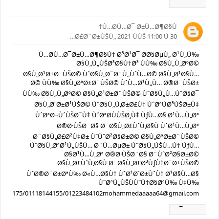
Ø±Ø¯
Ù…Ø­Ù…Ø¯ Ø±Ù…Ø¶Ø§Ù†
30 Ø£Ø¨Ø±ÙŠÙ„ 2021 ÙÙŠ 11:00 Ù…
Ù…Ø­Ù…Ø¯Ø±Ù…Ø¶Ø§Ù† Ø³Ø¹Ø¯ Ø­Ø§ØµÙ„ Ø¹Ù„Ù‰
Ø§Ù„Ù„ÙŠØ³Ø§Ù†Ø³ ÙÙ‰ Ø§Ù„Ù„ØºØ©
Ø§Ù„Ø¹Ø±Ø¨ÙŠØ© ÙˆØ§Ù„Ø¯Ø¨Ù„ÙˆÙ…Ø© Ø§Ù„Ø¹Ø§Ù…
Ø© ÙÙ‰ Ø§Ù„ØªØ±Ø¨ÙŠØ© ÙˆÙ…Ø¹Ù„Ù… Ø®Ø¨ÙŠØ±
ÙÙ‰ Ø§Ù„Ù„ØºØ© Ø§Ù„Ø¹Ø±Ø¨ÙŠØ© ÙˆØ§Ù„Ù…ÙˆØ§Ø¯
Ø§Ù„Ø´Ø±Ø¹ÙŠØ© ÙˆØ§Ù„Ù‚Ø±Ø£Ù† ÙˆØªÙØ³ÙŠØ±Ù‡
ÙˆØªØ¬ÙˆÙŠØ¯Ù‡ ÙˆØªØ­ÙÙŠØ¸Ù‡ ÙƒÙ…Ø§ Ø¹Ù…Ù„Øª
Ø®Ø·ÙŠØ¨Ø§ Ø¨Ø§Ù„Ø£ÙˆÙ‚Ø§Ù ÙˆØ¹Ù…Ù„Øª
Ø¨Ø§Ù„Ø£Ø²Ù‡Ø± ÙˆÙˆØ²Ø§Ø±Ø© Ø§Ù„ØªØ±Ø¨ÙŠØ©
ÙˆØ§Ù„ØªØ¹Ù„ÙŠÙ… Ø¨Ù…ØµØ± ÙˆØ§Ù„ÙŠÙ…Ù† ÙƒÙ…
Ø§Ø¹Ù…Ù„Øª Ø®Ø·ÙŠØ¨Ø§ Ø¨ÙˆØ²Ø§Ø±Ø©
Ø§Ù„Ø£ÙˆÙ‚Ø§Ù Ø¨Ø§Ù„Ø£Ø³ÙƒÙ†Ø¯Ø±ÙŠØ©
ÙˆØ®Ø¨Ø±ØªÙ‰ Ø«Ù…Ø§Ù† ÙˆØ¹Ø´Ø±ÙˆÙ† Ø¹Ø§Ù…Ø§
ÙˆØªÙ„ÙŠÙÙˆÙ†Ø§ØªÙ‰ Ù‡Ù‰
94525175/01118144155/01223484102mohammedaaaaa64@gmail.com
Ø±Ø¯