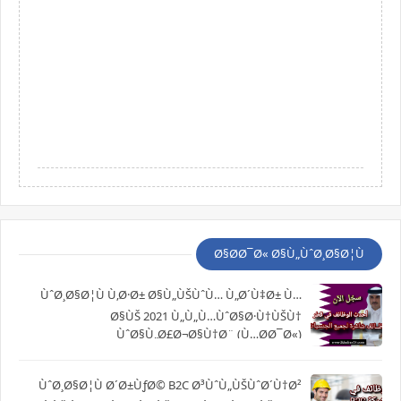
Ø§Ø­Ø¯Ø« Ø§Ù„ÙˆØ¸Ø§Ø¦Ù
ÙˆØ¸Ø§Ø¦Ù Ù‚Ø·Ø± Ø§Ù„ÙŠÙˆÙ… Ù„Ø´Ù‡Ø± Ù…
Ø§ÙŠ 2021 Ù„Ù„Ù…ÙˆØ§Ø·Ù†ÙŠÙ†
ÙˆØ§Ù„Ø£Ø¬Ø§Ù†Ø¨ (Ù…Ø­Ø¯Ø«)
ÙˆØ¸Ø§Ø¦Ù Ø´Ø±ÙƒØ© B2C Ø³ÙˆÙ„ÙŠÙˆØ´Ù†Ø²