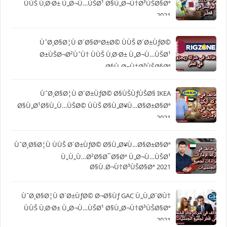
ÙÙŠ Ù‚Ø·Ø± Ù„Ø¬Ù…ÙŠØ¹ Ø§Ù„Ø¬Ù†Ø³ÙŠØ§Øª
2021
ÙˆØ¸Ø§Ø¦Ù Ø´Ø§ØºØ±Ø© ÙÙŠ Ø´Ø±ÙƒØ©
Ø±ÙŠØ¬Ø²ÙˆÙ† ÙÙŠ Ù‚Ø·Ø± Ù„Ø¬Ù…ÙŠØ¹
Ø§Ù„Ø¬Ù†Ø³ÙŠØ§Øª
ÙˆØ¸Ø§Ø¦Ù Ø´Ø±ÙƒØ© Ø§ÙŠÙƒÙŠØ§ IKEA
Ø§Ù„Ø¹Ø§Ù„Ù…ÙŠØ© ÙÙŠ Ø§Ù„Ø¥Ù…Ø§Ø±Ø§Øª
2021
ÙˆØ¸Ø§Ø¦Ù ÙÙŠ Ø´Ø±ÙƒØ© Ø§Ù„Ø¥Ù…Ø§Ø±Ø§Øª
Ù„Ù„Ù…Ø²Ø§Ø¯Ø§Øª Ù„Ø¬Ù…ÙŠØ¹
Ø§Ù„Ø¬Ù†Ø³ÙŠØ§Øª 2021
ÙˆØ¸Ø§Ø¦Ù Ø´Ø±ÙƒØ© Ø¬Ø§Ùƒ GAC Ù„Ù„Ø´Ø­Ù†
ÙÙŠ Ù‚Ø·Ø± Ù„Ø¬Ù…ÙŠØ¹ Ø§Ù„Ø¬Ù†Ø³ÙŠØ§Øª
2021