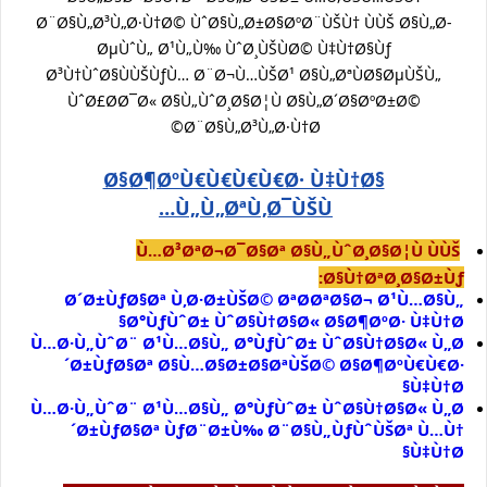
Ø¨Ø§Ù„Ø³Ù„Ø·Ù†Ø© ÙˆØ§Ù„Ø±Ø§ØºØ¨ÙŠÙ† ÙÙŠ Ø§Ù„Ø­
ØµÙˆÙ„ Ø¹Ù„Ù‰ ÙˆØ¸ÙŠÙØ© Ù‡Ù†Ø§Ùƒ
Ø³Ù†ÙˆØ§ÙÙŠÙƒÙ… Ø¨Ø¬Ù…ÙŠØ¹ Ø§Ù„ØªÙØ§ØµÙŠÙ„
ÙˆØ£Ø­Ø¯Ø« Ø§Ù„ÙˆØ¸Ø§Ø¦Ù Ø§Ù„Ø´Ø§ØºØ±Ø©
Ø¨Ø§Ù„Ø³Ù„Ø·Ù†Ø©
Ø§Ø¶ØºÙ€Ù€Ù€Ù€Ø· Ù‡Ù†Ø§
Ù„Ù„ØªÙ‚Ø¯ÙŠÙ…
Ù…Ø³ØªØ¬Ø¯Ø§Øª Ø§Ù„ÙˆØ¸Ø§Ø¦Ù ÙÙŠ
Ø§Ù†ØªØ¸Ø§Ø±Ùƒ:
Ø´Ø±ÙƒØ§Øª Ù‚Ø·Ø±ÙŠØ© ØªØ­ØªØ§Ø¬ Ø¹Ù…Ø§Ù„
Ø°ÙƒÙˆØ± ÙˆØ§Ù†Ø§Ø« Ø§Ø¶ØºØ· Ù‡Ù†Ø§
Ù…Ø·Ù„ÙˆØ¨ Ø¹Ù…Ø§Ù„ Ø°ÙƒÙˆØ± ÙˆØ§Ù†Ø§Ø« Ù„Ø
´Ø±ÙƒØ§Øª Ø§Ù…Ø§Ø±Ø§ØªÙŠØ© Ø§Ø¶ØºÙ€Ù€Ø·
Ù‡Ù†Ø§
Ù…Ø·Ù„ÙˆØ¨ Ø¹Ù…Ø§Ù„ Ø°ÙƒÙˆØ± ÙˆØ§Ù†Ø§Ø« Ù„Ø
´Ø±ÙƒØ§Øª ÙƒØ¨Ø±Ù‰ Ø¨Ø§Ù„ÙƒÙˆÙŠØª Ù…Ù†
Ù‡Ù†Ø§