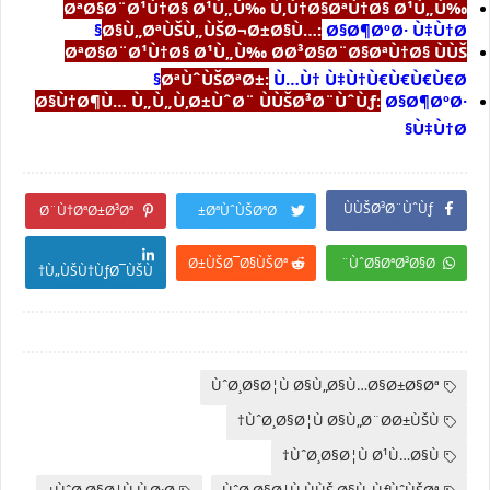
ØªØ§Ø¨Ø¹Ù†Ø§ Ø¹Ù„Ù‰ Ù‚Ù†Ø§ØªÙ†Ø§ Ø¹Ù„Ù‰
Ø§Ù„ØªÙŠÙ„ÙŠØ¬Ø±Ø§Ù…:
Ø§Ø¶ØºØ· Ù‡Ù†Ø§
ØªØ§Ø¨Ø¹Ù†Ø§ Ø¹Ù„Ù‰ Ø­Ø³Ø§Ø¨Ø§ØªÙ†Ø§ ÙÙŠ
ØªÙˆÙŠØªØ±:
Ù…Ù† Ù‡Ù†Ù€Ù€Ù€Ù€Ø§
Ø§Ù†Ø¶Ù… Ù„Ù„Ù‚Ø±ÙˆØ¨ ÙÙŠØ³Ø¨ÙˆÙƒ:
Ø§Ø¶ØºØ·
Ù‡Ù†Ø§
ÙÙŠØ³Ø¨ÙˆÙƒ
Ø¨Ù†ØªØ±Ø³Øª
ØªÙˆÙŠØªØ±
Ø±ÙŠØ¯Ø§ÙŠØª
ÙˆØ§ØªØ³Ø§Ø¨
Ù„ÙŠÙ†ÙƒØ¯ÙŠÙ†
ÙˆØ¸Ø§Ø¦Ù Ø§Ù„Ø§Ù…Ø§Ø±Ø§Øª
ÙˆØ¸Ø§Ø¦Ù Ø§Ù„Ø¨Ø­Ø±ÙŠÙ†
ÙˆØ¸Ø§Ø¦Ù Ø¹Ù…Ø§Ù†