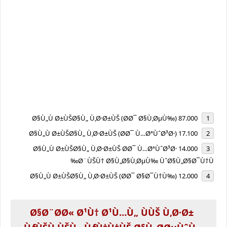
87.000 Ø§Ù„Ù Ø±ÙŠØ§Ù„ Ù‚Ø·Ø±ÙŠ (Ø­Ø¯ Ø§Ù‚ØµÙ‰)
17.100 Ø§Ù„Ù Ø±ÙŠØ§Ù„ Ù‚Ø·Ø±ÙŠ (Ø­Ø¯ Ù…ØªÙˆØ³Ø·)
14.000 Ø§Ù„Ù Ø±ÙŠØ§Ù„ Ù‚Ø·Ø±ÙŠ Ø­Ø¯ Ù…ØªÙˆØ³Ø·
Ø¨ÙŠÙ† Ø§Ù„Ø§Ù‚ØµÙ‰ ÙˆØ§Ù„Ø§Ø¯Ù†Ù‰
12.000 Ø§Ù„Ù Ø±ÙŠØ§Ù„ Ù‚Ø·Ø±ÙŠ (Ø­Ø¯ Ø§Ø¯Ù†Ù‰)
Ø§Ø¨Ø­Ø« Ø¹Ù† Ø¹Ù…Ù„ ÙÙŠ Ù‚Ø·Ø±