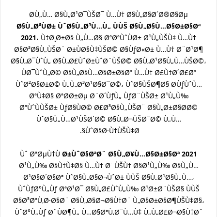
Ø­Ù„Ù… Ø§Ù„Ø¹Ø¯ÙŠØ¯ Ù…Ù† Ø§Ù„Ø§Ø´Ø®Ø§Øµ
Ø§Ù„Ø³ÙØ± ÙˆØ§Ù„Ø¹Ù…Ù„ ÙÙŠ Ø§Ù„Ø§Ù…Ø§Ø±Ø§Øª
2021
، Ù†Ø¸Ø±Ø§ Ù„Ù…Ø§ ØªØªÙˆÙØ± Ø¹Ù„ÙŠÙ‡ Ù…Ù†
Ø§Ø³Ø§Ù„ÙŠØ¨ Ø±ÙØ§Ù‡ÙŠØ© Ø§ÙƒØ«Ø± Ù…Ù† Ø¨Ø¹Ø¶
Ø§Ù„Ø¯ÙˆÙ„ Ø§Ù„Ø£ÙˆØ±ÙˆØ¨ÙŠØ© Ø§Ù„Ø¹Ø§Ù„Ù…ÙŠØ©،
ÙØ¯ÙˆÙ„Ø© Ø§Ù„Ø§Ù…Ø§Ø±Ø§Øª Ù…Ù† Ø£Ù†Ø´Ø£Øª
ÙˆØ²Ø§Ø±Ø© Ù„Ù„Ø³Ø¹Ø§Ø¯Ø©، ÙˆØ§ÙŠØ¶Ø§ Ø­ÙƒÙˆÙ…
ØªÙ‡Ø§ ØªØ­Ø±Øµ Ø¨Ø´ÙƒÙ„ ÙƒØ¨ÙŠØ± Ø¹Ù„Ù‰
ØªÙˆÙÙŠØ± ÙƒØ§ÙØ© Ø£Ø³Ø§Ù„ÙŠØ¨ Ø§Ù„Ø±Ø§Ø­Ø©
ÙˆØ§Ù„Ù…Ø¹ÙŠØ´Ø© Ø§Ù„Ø¬ÙŠØ¯Ø© Ù„Ù…
ÙˆØ§Ø·Ù†ÙŠÙ‡Ø§.
Ùˆ ØªØµÙ†Ù
Ø±ÙˆØ§ØªØ¨ Ø§Ù„Ø¥Ù…Ø§Ø±Ø§Øª 2021
Ø¹Ù„Ù‰ Ø§Ù†Ù‡Ø§ Ù…Ù† Ø¨ÙŠÙ† Ø§Ø¹Ù„Ù‰ Ø§Ù„Ù…
Ø¹Ø§Ø´Ø§Øª ÙˆØ§Ù„Ø§Ø¬ÙˆØ± ÙÙŠ Ø§Ù„Ø¹Ø§Ù„Ù…،
ÙˆÙƒØ°Ù„Ùƒ ØªØ¹Ø¯ Ø§Ù„Ø£ÙˆÙ„Ù‰ Ø¹Ø±Ø¨ÙŠØ§ ÙÙŠ
Ø§Ø³ØªÙ‚Ø·Ø§Ø¨ Ø§Ù„Ø§Ø¬Ø§Ù†Ø¨ Ù„Ø§Ø±Ø§Ø¶ÙŠÙ‡Ø§،
ÙˆØ°Ù„Ùƒ Ø¨ÙØ¶Ù„ Ù…Ø§ØªÙ‚Ø¯Ù…Ù‡ Ù„Ù„Ø£Ø¬Ø§Ù†Ø¨