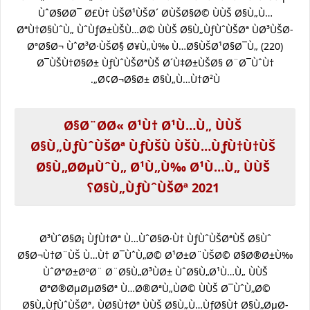
ÙˆØ§Ø­Ø¯ Ø£Ù† ÙŠØ¹ÙŠØ´ Ø­ÙŠØ§Ø© ÙÙŠ Ø§Ù„Ù…
ØªÙ†Ø§ÙˆÙ„ ÙˆÙƒØ±ÙŠÙ…Ø© ÙÙŠ Ø§Ù„ÙƒÙˆÙŠØª ÙØ³ÙŠØ­
ØªØ§Ø¬ ÙˆØ³Ø·ÙŠØ§ً Ø¥Ù„Ù‰ Ù…Ø§ÙŠØ¹Ø§Ø¯Ù„ (220)
Ø¯ÙŠÙ†Ø§Ø± ÙƒÙˆÙŠØªÙŠ Ø´Ù‡Ø±ÙŠØ§ Ø¨Ø¯ÙˆÙ†
Ø¢Ø¬Ø§Ø± Ø§Ù„Ù…Ù†Ø²Ù„.
Ø§Ø¨Ø­Ø« Ø¹Ù† Ø¹Ù…Ù„ ÙÙŠ
Ø§Ù„ÙƒÙˆÙŠØª ÙƒÙŠÙ ÙŠÙ…ÙƒÙ†Ù†ÙŠ
Ø§Ù„Ø­ØµÙˆÙ„ Ø¹Ù„Ù‰ Ø¹Ù…Ù„ ÙÙŠ
Ø§Ù„ÙƒÙˆÙŠØª 2021؟
Ø³ÙˆØ§Ø¡ ÙƒÙ†Øª Ù…ÙˆØ§Ø·Ù† ÙƒÙˆÙŠØªÙŠ Ø§Ùˆ
Ø§Ø¬Ù†Ø¨ÙŠ Ù…Ù† Ø¯ÙˆÙ„Ø© Ø¹Ø±Ø¨ÙŠØ© Ø§Ø®Ø±Ù‰
ÙˆØªØ±ØºØ¨ Ø¨Ø§Ù„Ø³ÙØ± ÙˆØ§Ù„Ø¹Ù…Ù„ ÙÙŠ
ØªØ®ØµØµØ§Øª Ù…Ø®ØªÙ„ÙØ© ÙÙŠ Ø¯ÙˆÙ„Ø©
Ø§Ù„ÙƒÙˆÙŠØª، ÙØ§Ù†Øª ÙÙŠ Ø§Ù„Ù…ÙƒØ§Ù† Ø§Ù„ØµØ­