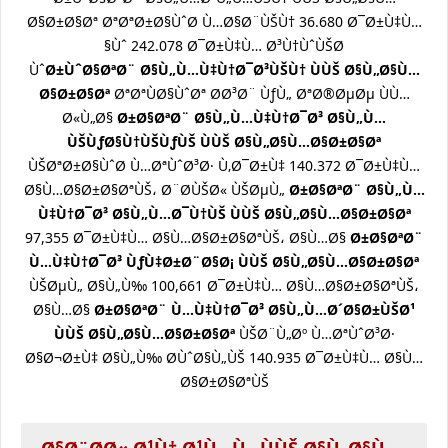
Ø§Ø±Ø§Øª ØªØªØ±Ø§ÙˆØ­ Ù…Ø§Ø¨ÙŠÙ† 36.680 Ø¯Ø±Ù‡Ù…
Ùˆ 242.078 Ø¯Ø±Ù‡Ù… Ø³Ù†ÙˆÙŠØ§
Ùˆ
Ø±ÙˆØ§ØªØ¨ Ø§Ù„Ù…Ù‡Ù†Ø¯Ø³ÙŠÙ† ÙÙŠ Ø§Ù„Ø§Ù…
Ø§Ø±Ø§Øª
ØªØªÙØ§ÙˆØª Ø­Ø³Ø¨ ÙƒÙ„ ØªØ®ØµØµ ÙÙ…
Ø«Ù„Ø§
Ø±Ø§ØªØ¨ Ø§Ù„Ù…Ù‡Ù†Ø¯Ø³ Ø§Ù„Ù…
ÙŠÙƒØ§Ù†ÙŠÙƒÙŠ ÙÙŠ Ø§Ù„Ø§Ù…Ø§Ø±Ø§Øª
ÙŠØªØ±Ø§ÙˆØ­ Ù…ØªÙˆØ³Ø· Ù‚Ø¯Ø±Ù‡ 140.372 Ø¯Ø±Ù‡Ù…
Ø§Ù…Ø§Ø±Ø§ØªÙŠ، Ø¨Ø­ÙŠØ« ÙŠØµÙ„
Ø±Ø§ØªØ¨ Ø§Ù„Ù…
Ù‡Ù†Ø¯Ø³ Ø§Ù„Ù…Ø¯Ù†ÙŠ ÙÙŠ Ø§Ù„Ø§Ù…Ø§Ø±Ø§Øª
97,355 Ø¯Ø±Ù‡Ù… Ø§Ù…Ø§Ø±Ø§ØªÙŠ، Ø§Ù…Ø§
Ø±Ø§ØªØ¨
Ù…Ù‡Ù†Ø¯Ø³ ÙƒÙ‡Ø±Ø¨Ø§Ø¡ ÙÙŠ Ø§Ù„Ø§Ù…Ø§Ø±Ø§Øª
ÙŠØµÙ„ Ø§Ù„Ù‰ 100,661 Ø¯Ø±Ù‡Ù… Ø§Ù…Ø§Ø±Ø§ØªÙŠ،
Ø§Ù…Ø§
Ø±Ø§ØªØ¨ Ù…Ù‡Ù†Ø¯Ø³ Ø§Ù„Ù…Ø´Ø§Ø±ÙŠØ¹
ÙÙŠ Ø§Ù„Ø§Ù…Ø§Ø±Ø§Øª
ÙŠØ¨Ù„Øº Ù…ØªÙˆØ³Ø·
Ø§Ø¬Ø±Ù‡ Ø§Ù„Ù‰ Ø­ÙˆØ§Ù„ÙŠ 140.935 Ø¯Ø±Ù‡Ù… Ø§Ù…
Ø§Ø±Ø§ØªÙŠ