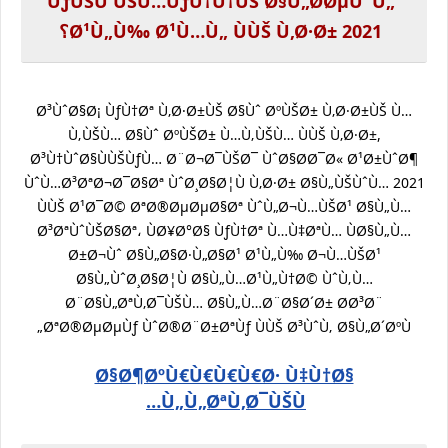
ÙƒÙŠÙ ÙŠÙ…ÙƒÙ†Ù†ÙŠ Ø§Ù„Ø­ØµÙˆÙ„
Ø¹Ù„Ù‰ Ø¹Ù…Ù„ ÙÙŠ Ù‚Ø·Ø± 2021؟
Ø³ÙˆØ§Ø¡ ÙƒÙ†Øª Ù‚Ø·Ø±ÙŠ Ø§Ùˆ ØºÙŠØ± Ù‚Ø·Ø±ÙŠ Ù…
Ù‚ÙŠÙ… Ø§Ùˆ ØºÙŠØ± Ù…Ù‚ÙŠÙ… ÙÙŠ Ù‚Ø·Ø±,
Ø³Ù†ÙˆØ§ÙÙŠÙƒÙ… Ø¨Ø¬Ø¯ÙŠØ¯ ÙˆØ§Ø­Ø¯Ø« Ø¹Ø±ÙˆØ¶
ÙˆÙ…Ø³ØªØ¬Ø¯Ø§Øª ÙˆØ¸Ø§Ø¦Ù Ù‚Ø·Ø± Ø§Ù„ÙŠÙˆÙ… 2021
ÙÙŠ Ø¹Ø¯Ø© ØªØ®ØµØµØ§Øª ÙˆÙ„Ø¬Ù…ÙŠØ¹ Ø§Ù„Ù…
Ø³ØªÙˆÙŠØ§Øª، ÙØ¥Ø°Ø§ ÙƒÙ†Øª Ù…Ù‡ØªÙ… ÙØ§Ù„Ù…
Ø±Ø¬Ùˆ Ø§Ù„Ø§Ø·Ù„Ø§Ø¹ Ø¹Ù„Ù‰ Ø¬Ù…ÙŠØ¹
Ø§Ù„ÙˆØ¸Ø§Ø¦Ù Ø§Ù„Ù…Ø¹Ù„Ù†Ø© ÙˆÙ‚Ù…
Ø¨Ø§Ù„ØªÙ‚Ø¯ÙŠÙ… Ø§Ù„Ù…Ø¨Ø§Ø´Ø± Ø­Ø³Ø¨
ØªØ®ØµØµÙƒ ÙˆØ®Ø¨Ø±ØªÙƒ ÙÙŠ Ø³ÙˆÙ‚ Ø§Ù„Ø´ØºÙ„
Ø§Ø¶ØºÙ€Ù€Ù€Ù€Ø· Ù‡Ù†Ø§
Ù„Ù„ØªÙ‚Ø¯ÙŠÙ…