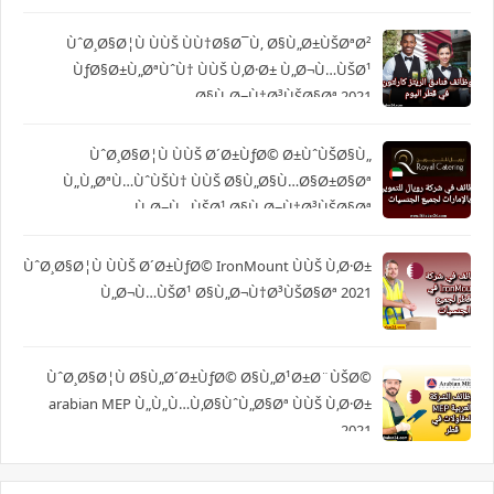
ÙˆØ¸Ø§Ø¦Ù ÙÙŠ ÙÙ†Ø§Ø¯Ù‚ Ø§Ù„Ø±ÙŠØªØ²
ÙƒØ§Ø±Ù„ØªÙˆÙ† ÙÙŠ Ù‚Ø·Ø± Ù„Ø¬Ù…ÙŠØ¹
Ø§Ù„Ø¬Ù†Ø³ÙŠØ§Øª 2021
ÙˆØ¸Ø§Ø¦Ù ÙÙŠ Ø´Ø±ÙƒØ© Ø±ÙˆÙŠØ§Ù„
Ù„Ù„ØªÙ…ÙˆÙŠÙ† ÙÙŠ Ø§Ù„Ø§Ù…Ø§Ø±Ø§Øª
Ù„Ø¬Ù…ÙŠØ¹ Ø§Ù„Ø¬Ù†Ø³ÙŠØ§Øª
ÙˆØ¸Ø§Ø¦Ù ÙÙŠ Ø´Ø±ÙƒØ© IronMount ÙÙŠ Ù‚Ø·Ø±
Ù„Ø¬Ù…ÙŠØ¹ Ø§Ù„Ø¬Ù†Ø³ÙŠØ§Øª 2021
ÙˆØ¸Ø§Ø¦Ù Ø§Ù„Ø´Ø±ÙƒØ© Ø§Ù„Ø¹Ø±Ø¨ÙŠØ©
arabian MEP Ù„Ù„Ù…Ù‚Ø§ÙˆÙ„Ø§Øª ÙÙŠ Ù‚Ø·Ø±
2021