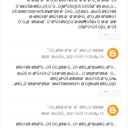
Ø³Ø§Ø¹Ø¯ Ø´ÙŠÙ Ø§Ù†Ø§ Ø¨Ø´ØªØºÙ„ Ø¹Ø±Ø¨ÙŠ
ÙˆØ£ÙŠØ·Ø§Ù„ÙŠ ÙˆÙ…ÙƒØ³ÙŠÙƒÙŠ Ù‡ÙŠØ¯Ø§ Ø±Ù‚Ù…
ÙŠ 0096170351676 Ø¥Ø°Ø§ Ø¨Ù‡Ù…Ùƒ Ø£Ù…Ø±ÙŠ Ø§Ù†Ø§
Ø¬Ø§Ù‡Ø² Ø§Ù†Ø§ Ø¨Ø´ØªØºÙ„ Ø¹Ù„Ø§ Ø³Ø®Ù†
ÙˆÙ„Ø¨Ø§Ø±Ø¯ ÙˆØ³Ù†Ø§Ùƒ ÙˆØ·Ø­Ø¶ÙŠØ± ÙˆØ·Ø¨Ø®
ÙŠØ¹Ù†ÙŠ ÙƒÙ„ Ø´ÙŠ
Ø±Ø¯
ÙÙ„Ø§Ø­ Ø¹Ø¨Ø¯ Ø§Ù„ÙˆØ§Ø­Ø¯
15 Ø£Ø¨Ø±ÙŠÙ„ 2021 ÙÙŠ 11:23 Øµ
Ø§Ù†Ø§ Ø§Ø³Ù…ÙŠ ÙÙ„Ø§Ø­ Ù…Ù† Ø§Ù„Ø¹Ø±Ø§Ù‚ Ø¹Ù…
Ø±ÙŠ 31 Ø³Ù†Ù‡.ÙˆÙ‡Ø°Ø§ Ø±Ù‚Ù… ÙˆØ§ØªØ³Ø§Ø¨ Ù…
Ø§Ù„ØªÙŠ Ø®Ø§Ø¨Ø±Ù†ÙŠ Ø¹Ù„Ù‰
Ø§Ù„ÙˆØ§ØªØ³Ø§Ø¨.9647708559537+ Ø´ÙƒØ±Ø§ Ø§Ù„ÙƒÙ…
Ø±Ø¯
ÙÙ„Ø§Ø­ Ø¹Ø¨Ø¯ Ø§Ù„ÙˆØ§Ø­Ø¯
15 Ø£Ø¨Ø±ÙŠÙ„ 2021 ÙÙŠ 11:24 Øµ
Ø§Ù†Ø§ Ø§Ø³Ù…ÙŠ ÙÙ„Ø§Ø­ Ù…Ù† Ø§Ù„Ø¹Ø±Ø§Ù‚ Ø¹Ù…