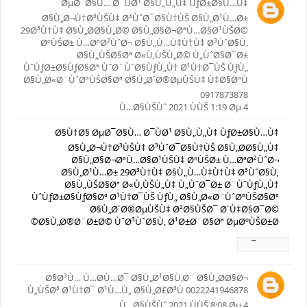
ØµØ¯Ø§Ù… Ø¯ÙØ¹ Ø§Ù„Ù„Ù‡ ÙƒØ±Ø§Ù…Ù‡
Ø§Ù„Ø¬Ù†Ø³ÙŠÙ‡ Ø³ÙˆØ¯Ø§Ù†ÙŠ Ø§Ù„Ø¹Ù…Ø±
29Ø³Ù†Ù‡ Ø§Ù„Ø­Ø§Ù„Ø© Ø§Ù„Ø§Ø¬ØªÙ…Ø§Ø¹ÙŠØ©
ØºÙŠØ± Ù…ØªØ²ÙˆØ¬ Ø§Ù„Ù…Ù‡Ù†Ù‡ Ø³ÙˆØ§Ù‚
Ø§Ù„ÙŠØ§Øª Ø«Ù‚ÙŠÙ„Ø© Ù„ÙˆØ§Ø¯Ø±
ÙˆÙƒØ±Ø§ÙƒØ§Øª ÙˆØ¨ÙˆØ§ÙƒÙ„Ù† Ø¹Ù†Ø¯ÙŠ ÙƒÙ„
Ø§Ù„Ø«Ø¨ÙˆØªÙŠØ§Øª Ø§Ù„Ø´Ø®ØµÙŠÙ‡ Ù‡Ø§ØªÙ
0917873878
4 Ù…Ø§ÙŠÙˆ 2021 ÙÙŠ 1:19 Øµ
Ø§Ù†Ø§ ØµØ¯Ø§Ù… Ø¯ÙØ¹ Ø§Ù„Ù„Ù‡ ÙƒØ±Ø§Ù…Ù‡
Ø§Ù„Ø¬Ù†Ø³ÙŠÙ‡ Ø³ÙˆØ¯Ø§Ù†ÙŠ Ø§Ù„Ø­Ø§Ù„Ù‡
Ø§Ù„Ø§Ø¬ØªÙ…Ø§Ø¹ÙŠÙ‡ ØºÙŠØ± Ù…ØªØ²ÙˆØ¬
Ø§Ù„Ø¹Ù…Ø± 29Ø³Ù†Ù‡ Ø§Ù„Ù…Ù‡Ù†Ù‡ Ø³ÙˆØ§Ù‚
Ø§Ù„ÙŠØ§Øª Ø«Ù‚ÙŠÙ„Ù‡ Ù„ÙˆØ¯Ø± Ø¨ÙˆÙƒÙ„Ù†
ÙˆÙƒØ±Ø§ÙƒØ§Øª Ø¹Ù†Ø¯ÙŠ ÙƒÙ„ Ø§Ù„Ø«Ø¨ÙˆØªÙŠØ§Øª
Ø§Ù„Ø´Ø®ØµÙŠÙ‡ Ø²Ø§ÙŠØ¯ Ø´Ù‡Ø§Ø¯Ø©
Ø§Ù„Ø®Ø¨Ø±Ø© ÙˆØ³ÙˆØ§Ù‚ Ø¹Ø±Ø¨Ø§Øª ØµØºÙŠØ±Ø©
Ø±Ø¯
Ø§Ø³Ù… Ù…Ø­Ù…Ø¯ Ø§Ù„Ø¹Ø§Ù‚Ø¨ Ø§Ù„Ø­Ø§Ø¬
Ù„ÙŠØ³ Ø¹Ù†Ø¯ Ø¹Ù…Ù„ Ø§Ù„Ø£Ø³Ù 0022241946878
4 Ù…Ø§ÙŠÙˆ 2021 ÙÙŠ 8:08 Øµ