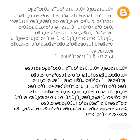
ØµØ¯Ø§Ù… Ø¯ÙØ¹ Ø§Ù„Ù„Ù‡ ÙƒØ±Ø§Ù…Ù‡
Ø§Ù„Ø¬Ù†Ø³ÙŠÙ‡ Ø³ÙˆØ¯Ø§Ù†ÙŠ Ø§Ù„Ø¹Ù…Ø±
29Ø³Ù†Ù‡ Ø§Ù„Ø­Ø§Ù„Ø© Ø§Ù„Ø§Ø¬ØªÙ…Ø§Ø¹ÙŠØ©
ØºÙŠØ± Ù…ØªØ²ÙˆØ¬ Ø§Ù„Ù…Ù‡Ù†Ù‡ Ø³ÙˆØ§Ù‚
Ø§Ù„ÙŠØ§Øª Ø«Ù‚ÙŠÙ„Ø© Ù„ÙˆØ§Ø¯Ø±
ÙˆÙƒØ±Ø§ÙƒØ§Øª ÙˆØ¨ÙˆØ§ÙƒÙ„Ù† Ø¹Ù†Ø¯ÙŠ ÙƒÙ„
Ø§Ù„Ø«Ø¨ÙˆØªÙŠØ§Øª Ø§Ù„Ø´Ø®ØµÙŠÙ‡ Ù‡Ø§ØªÙ
0917873878
4 Ù…Ø§ÙŠÙˆ 2021 ÙÙŠ 1:17 Øµ
Ø§Ù†Ø§ ØµØ¯Ø§Ù… Ø¯ÙØ¹ Ø§Ù„Ù„Ù‡ ÙƒØ±Ø§Ù…Ù‡
Ø§Ù„Ø¬Ù†Ø³ÙŠÙ‡ Ø³ÙˆØ¯Ø§Ù†ÙŠ Ø§Ù„Ø­Ø§Ù„Ù‡
Ø§Ù„Ø§Ø¬ØªÙ…Ø§Ø¹ÙŠÙ‡ ØºÙŠØ± Ù…ØªØ²ÙˆØ¬
Ø§Ù„Ø¹Ù…Ø± 29Ø³Ù†Ù‡ Ø§Ù„Ù…Ù‡Ù†Ù‡ Ø³ÙˆØ§Ù‚
Ø§Ù„ÙŠØ§Øª Ø«Ù‚ÙŠÙ„Ù‡ Ù„ÙˆØ¯Ø± Ø¨ÙˆÙƒÙ„Ù†
ÙˆÙƒØ±Ø§ÙƒØ§Øª Ø¹Ù†Ø¯ÙŠ ÙƒÙ„ Ø§Ù„Ø«Ø¨ÙˆØªÙŠØ§Øª
Ø§Ù„Ø´Ø®ØµÙŠÙ‡ Ø²Ø§ÙŠØ¯ Ø´Ù‡Ø§Ø¯Ø©
Ø§Ù„Ø®Ø¨Ø±Ø© ÙˆØ³ÙˆØ§Ù‚ Ø¹Ø±Ø¨Ø§Øª ØµØºÙŠØ±Ø©
Ù‡Ø§ØªÙ 0917873878
Ø±Ø¯