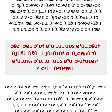
Ø¨ØµÙ†Ø§Ø¹Ø© Ø§Ù„Ø³ÙŠØ§Ø­Ø© Ùˆ ØªØ¬Ø§Ø±Ø©
Ø§Ù„Ø£Ø³Ù…Ø§Ùƒ.... Ù†Ø¸Ø±ًØ§ Ù„Ø¶ØºØ· Ø§Ù„Ø¯ÙˆÙ„
Ø§Ù„Ø¹Ø±Ø¨ÙŠØ© Ø¨ÙƒØ«Ø±Ø© Ø¹Ù„Ù‰ Ù…Ù†Ø­
Ø§Ù„Ø¥Ù‚Ø§Ù…Ø© Ù„Ù…ÙˆØ§Ø·Ù†ÙŠÙ† Ø¢Ø®Ø±ÙŠÙ†،
ÙØ¯ÙˆÙ„Ø© Ø¹Ù…Ø§Ù† Ù„ÙŠØ³Øª Ø¥Ø³ØªØ«Ù†Ø§Ø¡ً.
Ø§Ø¨Ø­Ø« Ø¹Ù† Ø¹Ù…Ù„ ÙÙŠ Ø¹Ù…Ø§Ù†
ÙƒÙŠÙ ÙŠÙ…ÙƒÙ†Ù†ÙŠ Ø§Ù„Ø­ØµÙˆÙ„
Ø¹Ù„Ù‰ Ø¹Ù…Ù„ ÙÙŠ Ø³Ù„Ø·Ù†Ù€Ø©
Ø¹Ù…Ù€Ù€Ø§Ù†؟
Ø§Ø¹Ø·ÙŠÙ†Ø§ Ù†Ø¨Ø°Ø© Ù‚ØµÙŠØ±Ø© Ø¹Ù† Ø³Ù„Ø·Ù†Ø©
Ø¹Ù…Ø§Ù† Ø¨Ø§Ù„Ù†Ø³Ø¨Ø© Ù„Ù„Ø§Ø´Ø®Ø§Øµ
Ø§Ù„Ø±Ø§ØºØ¨ÙŠÙ† Ø¨Ø§Ù„Ø¹Ù…Ù„ Ù‡Ù†Ø§Ùƒ Ø³ÙˆØ§Ø¡
Ù„Ù„Ù…ÙˆØ§Ø·Ù†ÙŠÙ† Ø§Ù„Ø¹Ù…Ø§Ù†ÙŠÙŠÙ† Ø§Ùˆ
Ø§Ù„Ø§Ø¬Ø§Ù†Ø¨ Ø§Ù„ØºÙŠØ± Ù…Ù‚ÙŠÙ…ÙŠÙ†