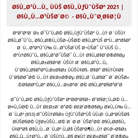
Ø§Ù„Ø¹Ù…Ù„ ÙÙŠ Ø§Ù„ÙƒÙˆÙŠØª 2021 |
Ø§Ù„Ù…Ø¹ÙŠØ´Ø© - Ø§Ù„ÙˆØ¸Ø§Ø¦Ù
ØªØ¹ØªØ¨Ø± Ø¯ÙˆÙ„Ø© Ø§Ù„ÙƒÙˆÙŠØª Ù…Ù† Ø¨ÙŠÙ†
Ø§Ù„Ø¯ÙˆÙ„ Ø§Ù„Ø®Ù„ÙŠØ¬ÙŠØ© Ø§Ù„ØªÙŠ ØªÙ…ØªØ§Ø²
Ø¨Ù…Ø³ØªÙˆÙ‰ Ù…Ø¹ÙŠØ´ÙŠ Ø¬ÙŠØ¯ ÙˆÙÙŠ Ù…
ØªÙ†Ø§ÙˆÙ„ Ø§Ù„Ø¹Ø¯ÙŠØ¯ Ù…Ù† Ø§Ù„Ø§Ø´Ø®Ø§Øµ
Ø§Ù„Ø±Ø§ØºØ¨ÙŠÙ† Ø¨Ø§Ù„Ø¹Ù…Ù„
ÙˆØ§Ù„Ø§Ø³ØªÙ‚Ø±Ø§Ø± ÙÙŠÙ‡Ø§، Ø§Ø° Ø§Ù†Ù‡Ø§
ÙˆØ§Ø­Ø¯Ø© Ù…Ù† Ø£Ø±Ø®Øµ Ø§Ù„Ø¨Ù„Ø§Ø¯ Ø¨Ø­ÙŠØ«
Ø§Ø­ØªÙ„Øª Ø§Ù„Ù…Ø±ØªØ¨Ø© Ø§Ù„ØªØ§Ø³Ø¹Ø©.
Ø¯ÙˆÙ„Ø© Ø§Ù„ÙƒÙˆÙŠØª ØªØ­ØªØ§Ø¬ Ø¹Ø§Ø¦Ù„Ø© Ù…
Ø¤Ù„ÙØ© Ù…Ù† Ø£Ø±Ø¨Ø¹Ø© Ø£Ø´Ø®Ø§Øµ Ø¥Ù„Ù‰ Ù…
Ø¨Ù„Øº (853) Ø¯ÙŠÙ†Ø§Ø± ÙƒÙˆÙŠØªÙŠ ÙÙ‚Ø· Ù„ØªØ­ÙŠØ§
Ø­ÙŠØ§Ø© ÙƒØ±ÙŠÙ…Ø© Ø¨Ø·Ø¨ÙŠØ¹Ø© Ø§Ù„Ø­Ø§Ù„
Ù‡Ø°Ø§ Ø§Ù„Ù…Ø¨Ù„Øº Ù„Ø§ ÙŠØªØ¶Ù…Ù† Ø¢Ø¬Ø§Ø±
Ø§Ù„Ù…Ù†Ø²Ù„، Ø¨ÙŠÙ†Ù…Ø§ Ø¥Ù† Ø£Ø±Ø§Ø¯ Ø´Ø®Øµ