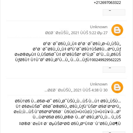
+212697063322
Ø±Ø¯
Unknown
27 Ø£Ø¨Ø±ÙŠÙ„ 2021 ÙÙŠ 5:22 Øµ
Ø¹Ø¨Ø¯Ø§Ù„Ù„Ù‡ Ø¹Ø¨Ø¯Ø§Ù„Ø¬Ù„ÙŠÙ„
Ø¹Ø¨Ø¯Ø§Ù„Ù„Ù‡ Ø³ÙˆØ¯Ø§Ù†ÙŠØ§Ù…ØªÙ„Ùƒ
Ø±Ø®ØµÙ‡ Ù‚ÙŠØ§Ø¯Ù‡ Ø¹Ø§ÙŠØ° Ø¹Ù‚Ø¯ Ø¹Ù…Ù„Ø§ÙŠ
ÙƒØ§Ù† Ù†ÙˆØ¹ Ø§Ù„Ø¹Ù…Ù„ Ù…Ù…ÙƒÙ†00249929562225
Ø±Ø¯
Unknown
30 Ø£Ø¨Ø±ÙŠÙ„ 2021 ÙÙŠ 4:38 Ù…
Ø§Ù†Ø§ Ù…Ø§Ø¬Ø¯ Ø§Ù„Ø¯ÙŠÙ„Ù…ÙŠ Ù…Ù† Ø§Ù„ÙŠÙ…
Ù† Ø§Ø±ÙŠØ¯ Ø§Ø¯Ø®Ø§Ù„ Ø§Ù„ÙƒÙˆÙŠØª Ø§Ø´ØªØºÙ„
Ø±Ù‚Ù…ÙŠ ÙˆØ§ØªØ³Ø§Ø¨ Ù§Ù£Ù¤Ù¢Ù£Ù¦Ù¤Ù¢Ù¥ Ù…Ø¹
Ù…ÙØªØ§Ø­ Ø§Ù„Ø®Ø· Ù…Ø¹ Ø§Ù„Ø¹Ù„Ù… Ù„ÙŠ
Ø®Ø¨Ø±Ù‡ Ø¨ØµÙŠØºØ© Ø§Ù„Ø°Ù‡Ø¨ÙˆØ§Ù„ÙØ¶Ù‡