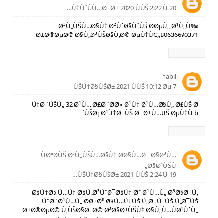
20 Ù†ÙˆÙÙ…Ø¨Ø± 2020 ÙÙŠ 2:22 Ù…
Ø³Ù„ÙŠÙ…Ø§Ù† Ø²ÙˆØ§ÙˆÙŠ Ø­ØµÙ„ Ø¹Ù„Ù‰
Ø±Ø®ØµØ© Ø§Ù„Ø³ÙŠØ§Ù‚Ø© ØµÙ†ÙC,,B0636690371
Ø±Ø¯
nabil
7 ÙŠÙ†Ø§ÙŠØ± 2021 ÙÙŠ 10:12 Øµ
Ù†Ø¨ÙŠÙ„ 32 Ø¹Ù… Ø£Ø¨Ø­Ø« Ø¹Ù† Ø¹Ù…Ø§Ù„ Ø£ÙŠ Ø
´ÙŠØ¡ Ø¹Ù†Ø¯ÙŠ Ø¨Ø±Ù…ÙŠ ØµÙ†Ù b
Ø±Ø¯
ÙØªØ­ÙŠ Ø³Ù„ÙŠÙ…Ø§Ù† Ø­Ø§Ù…Ø¯ Ø§Ø³Ù…
Ø§Ø¹ÙŠÙ„
19 ÙŠÙ†Ø§ÙŠØ± 2021 ÙÙŠ 2:24 Ù…
Ø§Ù†Ø§ Ù…Ù† Ø§Ù„Ø³ÙˆØ¯Ø§Ù† Ø¨Ø¹Ù…Ù„ Ø³Ø§Ø¦Ù‚
ÙˆØ¨Ø¹Ù…Ù„ Ø­Ø±Ø³ Ø§Ù…Ù†ÙŠ Ù„Ø¦Ù†ÙŠ Ù„Ø¯ÙŠ
Ø±Ø®ØµØ© Ù‚ÙŠØ§Ø¯Ø© Ø³Ø§Ø±ÙŠÙ‡ Ø§Ù„Ù…ÙØ¹ÙˆÙ„