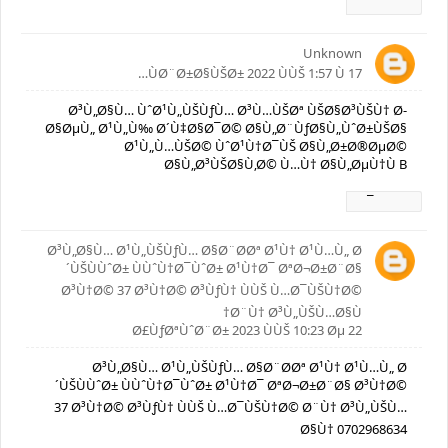
Ø±Ø¯
Unknown
17 ÙØ¨Ø±Ø§ÙŠØ± 2022 ÙÙŠ 1:57 Ù…
Ø³Ù„Ø§Ù… ÙˆØ¹Ù„ÙŠÙƒÙ… Ø³Ù…ÙŠØª ÙŠØ§Ø³ÙŠÙ† Ø­
Ø§ØµÙ„ Ø¹Ù„Ù‰ Ø´Ù‡Ø§Ø¯Ø© Ø§Ù„Ø¨ÙƒØ§Ù„ÙˆØ±ÙŠØ§
Ø¹Ù„Ù…ÙŠØ© ÙˆØ¹Ù†Ø¯ÙŠ Ø§Ù„Ø±Ø®ØµØ©
Ø§Ù„Ø³ÙŠØ§Ù‚Ø© Ù…Ù† Ø§Ù„ØµÙ†Ù B
Ø±Ø¯
Ø³Ù„Ø§Ù… Ø¹Ù„ÙŠÙƒÙ… Ø§Ø¨Ø­Øª Ø¹Ù† Ø¹Ù…Ù„ Ø
´ÙŠÙÙˆØ± ÙÙˆÙ†Ø¯ÙˆØ± Ø¹Ù†Ø¯ ØªØ¬Ø±Ø¨Ø§
Ø³Ù†Ø© 37 Ø³Ù†Ø© Ø³ÙƒÙ† ÙÙŠ Ù…Ø¯ÙŠÙ†Ø©
Ø¨Ù† Ø³Ù„ÙŠÙ…Ø§Ù†
22 Ø£ÙƒØªÙˆØ¨Ø± 2023 ÙÙŠ 10:23 Øµ
Ø³Ù„Ø§Ù… Ø¹Ù„ÙŠÙƒÙ… Ø§Ø¨Ø­Øª Ø¹Ù† Ø¹Ù…Ù„ Ø
´ÙŠÙÙˆØ± ÙÙˆÙ†Ø¯ÙˆØ± Ø¹Ù†Ø¯ ØªØ¬Ø±Ø¨Ø§ Ø³Ù†Ø©
37 Ø³Ù†Ø© Ø³ÙƒÙ† ÙÙŠ Ù…Ø¯ÙŠÙ†Ø© Ø¨Ù† Ø³Ù„ÙŠÙ…
Ø§Ù† 0702968634