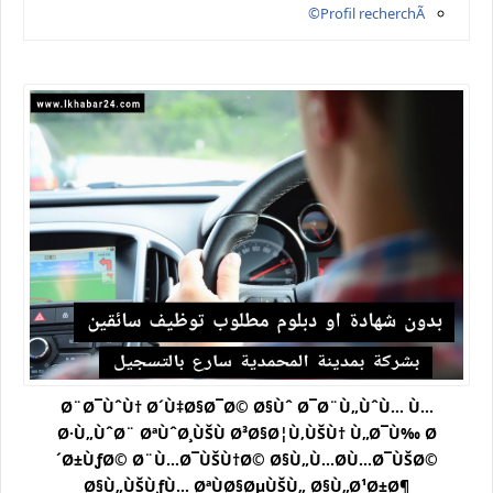
Profil recherchÃ©
Ø¨Ø¯ÙˆÙ† Ø´Ù‡Ø§Ø¯Ø© Ø§Ùˆ Ø¯Ø¨Ù„ÙˆÙ… Ù…
Ø·Ù„ÙˆØ¨ ØªÙˆØ¸ÙŠÙ Ø³Ø§Ø¦Ù‚ÙŠÙ† Ù„Ø¯Ù‰ Ø
´Ø±ÙƒØ© Ø¨Ù…Ø¯ÙŠÙ†Ø© Ø§Ù„Ù…Ø­Ù…Ø¯ÙŠØ©
Ø§Ù„ÙŠÙƒÙ… ØªÙØ§ØµÙŠÙ„ Ø§Ù„Ø¹Ø±Ø¶