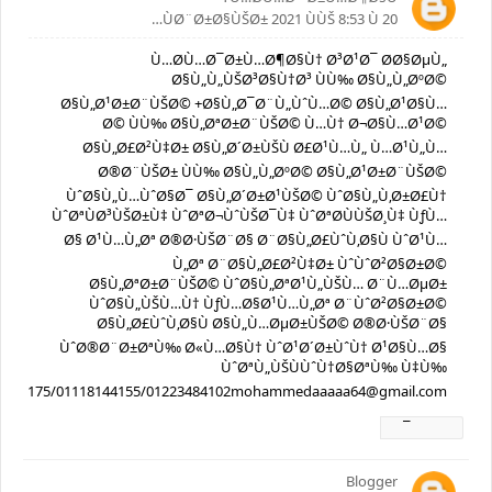
20 ÙØ¨Ø±Ø§ÙŠØ± 2021 ÙÙŠ 8:53 Ù…
Ù…Ø­Ù…Ø¯Ø±Ù…Ø¶Ø§Ù† Ø³Ø¹Ø¯ Ø­Ø§ØµÙ„
Ø§Ù„Ù„ÙŠØ³Ø§Ù†Ø³ ÙÙ‰ Ø§Ù„Ù„ØºØ©
Ø§Ù„Ø¹Ø±Ø¨ÙŠØ© +Ø§Ù„Ø¯Ø¨Ù„ÙˆÙ…Ø© Ø§Ù„Ø¹Ø§Ù…
Ø© ÙÙ‰ Ø§Ù„ØªØ±Ø¨ÙŠØ© Ù…Ù† Ø¬Ø§Ù…Ø¹Ø©
Ø§Ù„Ø£Ø²Ù‡Ø± Ø§Ù„Ø´Ø±ÙŠÙ Ø£Ø¹Ù…Ù„ Ù…Ø¹Ù„Ù…
Ø®Ø¨ÙŠØ± ÙÙ‰ Ø§Ù„Ù„ØºØ© Ø§Ù„Ø¹Ø±Ø¨ÙŠØ©
ÙˆØ§Ù„Ù…ÙˆØ§Ø¯ Ø§Ù„Ø´Ø±Ø¹ÙŠØ© ÙˆØ§Ù„Ù‚Ø±Ø£Ù†
ÙˆØªÙØ³ÙŠØ±Ù‡ ÙˆØªØ¬ÙˆÙŠØ¯Ù‡ ÙˆØªØ­ÙÙŠØ¸Ù‡ ÙƒÙ…
Ø§ Ø¹Ù…Ù„Øª Ø®Ø·ÙŠØ¨Ø§ Ø¨Ø§Ù„Ø£ÙˆÙ‚Ø§Ù ÙˆØ¹Ù…
Ù„Øª Ø¨Ø§Ù„Ø£Ø²Ù‡Ø± ÙˆÙˆØ²Ø§Ø±Ø©
Ø§Ù„ØªØ±Ø¨ÙŠØ© ÙˆØ§Ù„ØªØ¹Ù„ÙŠÙ… Ø¨Ù…ØµØ±
ÙˆØ§Ù„ÙŠÙ…Ù† ÙƒÙ…Ø§Ø¹Ù…Ù„Øª Ø¨ÙˆØ²Ø§Ø±Ø©
Ø§Ù„Ø£ÙˆÙ‚Ø§Ù Ø§Ù„Ù…ØµØ±ÙŠØ© Ø®Ø·ÙŠØ¨Ø§
ÙˆØ®Ø¨Ø±ØªÙ‰ Ø«Ù…Ø§Ù† ÙˆØ¹Ø´Ø±ÙˆÙ† Ø¹Ø§Ù…Ø§
ÙˆØªÙ„ÙŠÙÙˆÙ†Ø§ØªÙ‰ Ù‡Ù‰
94525175/01118144155/01223484102mohammedaaaaa64@gmail.com
Ø±Ø¯
Blogger