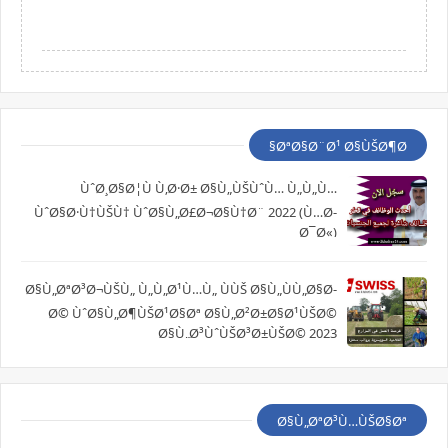
ØªØ§Ø¨Ø¹ Ø§ÙŠØ¶Ø§
ÙˆØ¸Ø§Ø¦Ù Ù‚Ø·Ø± Ø§Ù„ÙŠÙˆÙ… Ù„Ù„Ù…
ÙˆØ§Ø·Ù†ÙŠÙ† ÙˆØ§Ù„Ø£Ø¬Ø§Ù†Ø¨ 2022 (Ù…Ø­
Ø¯Ø«)
Ø§Ù„ØªØ³Ø¬ÙŠÙ„ Ù„Ù„Ø¹Ù…Ù„ ÙÙŠ Ø§Ù„ÙÙ„Ø§Ø­
Ø© ÙˆØ§Ù„Ø¶ÙŠØ¹Ø§Øª Ø§Ù„Ø²Ø±Ø§Ø¹ÙŠØ©
Ø§Ù„Ø³ÙˆÙŠØ³Ø±ÙŠØ© 2023
Ø§Ù„ØªØ³Ù…ÙŠØ§Øª