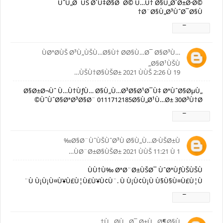
ÙˆÙ„Ø¯ÙŠ Ø´Ù‡Ø§Ø¯Ø© Ù…Ù† Ø§Ù„Ø´Ø±Ø·Ø©
Ø¨Ø§Ù„Ø³ÙˆØ¯Ø§Ù†
Ø±Ø¯
ÙØªØ­ÙŠ Ø³Ù„ÙŠÙ…Ø§Ù† Ø­Ø§Ù…Ø¯ Ø§Ø³Ù…
Ø§Ø¹ÙŠÙ„
19 ÙŠÙ†Ø§ÙŠØ± 2021 ÙÙŠ 2:26 Ù…
Ø§Ø±Ø¬Ùˆ Ù…Ù†ÙƒÙ… Ø§Ù„Ù…Ø³Ø§Ø¹Ø¯Ù‡ ØªÙˆØ§ØµÙ„
ÙˆÙˆØ§ØªØ³Ø§Ø¨ 0111712185Ø§Ù„Ø¹Ù…Ø± 30Ø³Ù†Ø©
Ø±Ø¯
Ø§Ø¨ÙˆÙŠÙˆØ³Ù Ø§Ù„Ù…Ø·ÙŠØ±Ù‰
1 ÙØ¨Ø±Ø§ÙŠØ± 2021 ÙÙŠ 11:21 Ù…
ÙÙ†Ù‰ ØªØ¨Ø±ÙŠØ¯ ÙˆØªÙƒÙŠÙŠÙ
Ù Ù¡Ù¡Ù¤Ù¥Ù£Ù¦Ù£Ù¥Ù¢Ù¨. Ù Ù¡Ù¢Ù¡Ù Ù§Ù§Ù¤Ù£Ù¦Ù¨
Ø±Ø¯
Ù…Ø­Ù…Ø¯ Ø±Ù…Ø¶Ø§Ù†