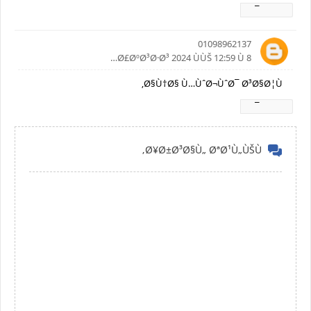
Ø±Ø¯
01098962137
8 Ø£ØºØ³Ø·Ø³ 2024 ÙÙŠ 12:59 Ù…
Ø§Ù†Ø§ Ù…ÙˆØ¬ÙˆØ¯ Ø³Ø§Ø¦Ù‚
Ø±Ø¯
Ø¥Ø±Ø³Ø§Ù„ ØªØ¹Ù„ÙŠÙ‚