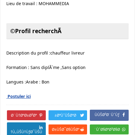
Lieu de travail : MOHAMMEDIA
Profil recherchÃ©
Description du profil :chauffeur livreur
Formation : Sans diplÃ´me ,Sans option
Langues :Arabe : Bon
Postuler ici
ÙÙŠØ³Ø¨ÙˆÙƒ
Ø¨Ù†ØªØ±Ø³Øª
ØªÙˆÙŠØªØ±
Ø±ÙŠØ¯Ø§ÙŠØª
ÙˆØ§ØªØ³Ø§Ø¨
Ù„ÙŠÙ†ÙƒØ¯ÙŠÙ†