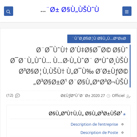
Ù„Ø®Ø¨Ø± Ø§Ù„ÙŠÙˆÙ…
ÙˆØ¸Ø§Ø¦Ù Ø§Ù„Ù…ØºØ±Ø¨
Ø¨Ø¯ÙˆÙ† Ø´Ù‡Ø§Ø¯Ø© Ø§Ùˆ
Ø¯Ø¨Ù„ÙˆÙ… Ù…Ø·Ù„ÙˆØ¨ ØªÙˆØ¸ÙŠÙ
Ø³Ø§Ø¦Ù‚ÙŠÙ† Ù„Ø¯Ù‰ Ø´Ø±ÙƒØ©
Ø³Ø§Ø±Ø¹ Ø¨Ø§Ù„ØªØ³Ø¬ÙŠÙ„
(12)
27 Ø£ÙƒØªÙˆØ¨Ø± 2020
Officiel
Ø§Ù„ØªÙ†Ù‚Ù„ Ø§Ù„Ø³Ø±ÙŠØ¹
Description de l'entreprise
Description de Poste