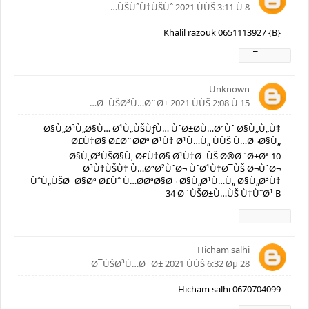
8 ÙŠÙˆÙ†ÙŠÙˆ 2021 ÙÙŠ 3:11 Ù…
Khalil razouk 0651113927 {B}
Ø±Ø¯
Unknown
15 Ø¯ÙŠØ³Ù…Ø¨Ø± 2021 ÙÙŠ 2:08 Ù…
Ø§Ù„Ø³Ù„Ø§Ù… Ø¹Ù„ÙŠÙƒÙ… ÙˆØ±Ø­Ù…ØªÙˆ Ø§Ù„Ù„Ù‡
Ø£Ù†Ø§ Ø£Ø¨Ø­Øª Ø¹Ù† Ø¹Ù…Ù„ ÙÙŠ Ù…Ø¬Ø§Ù„
Ø§Ù„Ø³ÙŠØ§Ù‚ Ø£Ù†Ø§ Ø¹Ù†Ø¯ÙŠ Ø®Ø¨Ø±Øª 10
Ø³Ù†ÙŠÙ† Ù…ØªØ²ÙˆØ¬ ÙˆØ¹Ù†Ø¯ÙŠ Ø¬ÙˆØ¬
ÙˆÙ„ÙŠØ¯Ø§Øª Ø£Ùˆ Ù…Ø­ØªØ§Ø¬ Ø§Ù„Ø¹Ù…Ù„ Ø§Ù„Ø³Ù†
34 Ø¨ÙŠØ±Ù…ÙŠ Ù†ÙˆØ¹ B
Ø±Ø¯
Hicham salhi
28 Ø¯ÙŠØ³Ù…Ø¨Ø± 2021 ÙÙŠ 6:32 Øµ
Hicham salhi 0670704099