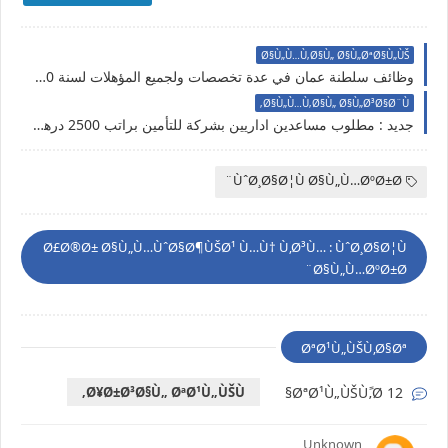
Ø§Ù„Ù…Ù‚Ø§Ù„ Ø§Ù„ØªØ§Ù„ÙŠ
وظائف سلطنة عمان في عدة تخصصات ولجميع المؤهلات لسنة 2020-2021
Ø§Ù„Ù…Ù‚Ø§Ù„ Ø§Ù„Ø³Ø§Ø¨Ù‚
جديد : مطلوب مساعدين اداريين بشركة للتأمين براتب 2500 درهم سارع بالتسجيل
ÙˆØ¸Ø§Ø¦Ù Ø§Ù„Ù…ØºØ±Ø¨
Ø£Ø®Ø± Ø§Ù„Ù…ÙˆØ§Ø¶ÙŠØ¹ Ù…Ù† Ù‚Ø³Ù… : ÙˆØ¸Ø§Ø¦Ù
Ø§Ù„Ù…ØºØ±Ø¨
ØªØ¹Ù„ÙŠÙ‚Ø§Øª
Ø¥Ø±Ø³Ø§Ù„ ØªØ¹Ù„ÙŠÙ‚
12 ØªØ¹Ù„ÙŠÙ‚ًØ§
Unknown