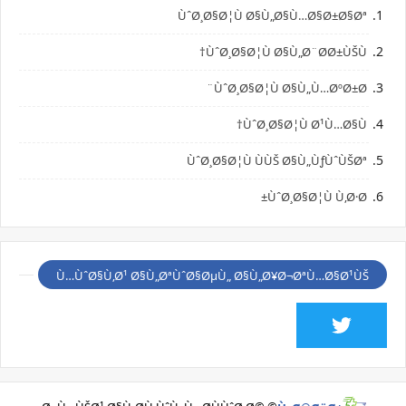
ÙˆØ¸Ø§Ø¦Ù Ø§Ù„Ø§Ù…Ø§Ø±Ø§Øª
ÙˆØ¸Ø§Ø¦Ù Ø§Ù„Ø¨Ø­Ø±ÙŠÙ†
ÙˆØ¸Ø§Ø¦Ù Ø§Ù„Ù…ØºØ±Ø¨
ÙˆØ¸Ø§Ø¦Ù Ø¹Ù…Ø§Ù†
ÙˆØ¸Ø§Ø¦Ù ÙÙŠ Ø§Ù„ÙƒÙˆÙŠØª
ÙˆØ¸Ø§Ø¦Ù Ù‚Ø·Ø±
Ù…ÙˆØ§Ù‚Ø¹ Ø§Ù„ØªÙˆØ§ØµÙ„ Ø§Ù„Ø¥Ø¬ØªÙ…Ø§Ø¹ÙŠ