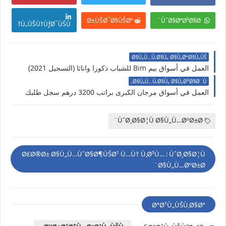
Ø±ÙŠØ¯Ø§ÙŠØª
ÙˆØ§ØªØ³Ø§Ø¨
Ù„ÙŠÙ†ÙƒØ¯ÙŠÙ†
Ø§Ù„Ù…Ù‚Ø§Ù„ Ø§Ù„ØªØ§Ù„ÙŠ
العمل في أسواق بيم Bim للشباب ذكورا واناثا (التسجيل 2021)
Ø§Ù„Ù…Ù‚Ø§Ù„ Ø§Ù„Ø³Ø§Ø¨Ù‚
العمل في أسواق مرجان الكبرى براتب 3200 درهم سجل طلبك
ÙˆØ¸Ø§Ø¦Ù Ø§Ù„Ù…ØºØ±Ø¨
Ø£Ø®Ø± Ø§Ù„Ù…ÙˆØ§Ø¶ÙŠØ¹ Ù…Ù† Ù‚Ø³Ù… : ÙˆØ¸Ø§Ø¦Ù
Ø§Ù„Ù…ØºØ±Ø¨
ØªØ¹Ù„ÙŠÙ‚Ø§Øª