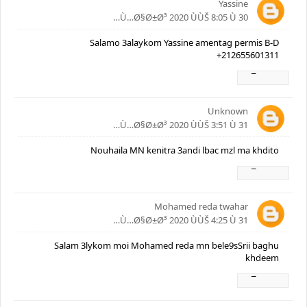
Yassine
30 Ù…Ø§Ø±Ø³ 2020 ÙÙŠ 8:05 Ù…
Salamo 3alaykom Yassine amentag permis B-D
+212655601311
Ø±Ø¯
Unknown
31 Ù…Ø§Ø±Ø³ 2020 ÙÙŠ 3:51 Ù…
Nouhaila MN kenitra 3andi lbac mzl ma khdito
Ø±Ø¯
Mohamed reda twahar
31 Ù…Ø§Ø±Ø³ 2020 ÙÙŠ 4:25 Ù…
Salam 3lykom moi Mohamed reda mn bele9sSrii baghu
khdeem
Ø±Ø¯