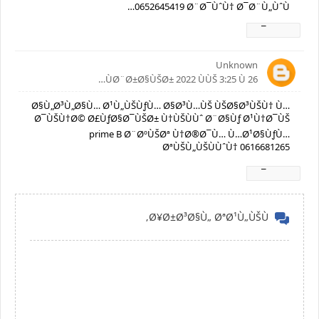
0652645419 Ø¨Ø¯ÙˆÙ† Ø¯Ø¨Ù„ÙˆÙ…
Ø±Ø¯
Unknown
26 ÙØ¨Ø±Ø§ÙŠØ± 2022 ÙÙŠ 3:25 Ù…
Ø§Ù„Ø³Ù„Ø§Ù… Ø¹Ù„ÙŠÙƒÙ… Ø§Ø³Ù…ÙŠ ÙŠØ§Ø³ÙŠÙ† Ù…
Ø¯ÙŠÙ†Ø© Ø£ÙƒØ§Ø¯ÙŠØ± Ù†ÙŠÙÙˆ Ø¨Ø§Ùƒ Ø¹Ù†Ø¯ÙŠ
prime B Ø¨ØºÙŠØª Ù†Ø®Ø¯Ù… Ù…Ø¹Ø§ÙƒÙ…
ØªÙŠÙ„ÙŠÙÙˆÙ† 0616681265
Ø±Ø¯
Ø¥Ø±Ø³Ø§Ù„ ØªØ¹Ù„ÙŠÙ‚