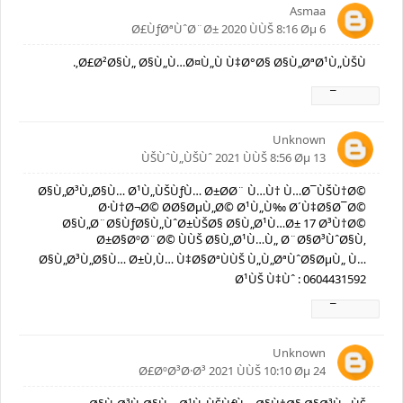
Asmaa
6 Ø£ÙƒØªÙˆØ¨Ø± 2020 ÙÙŠ 8:16 Øµ
Ø£Ø²Ø§Ù„ Ø§Ù„Ù…Ø¤Ù„Ù Ù‡Ø°Ø§ Ø§Ù„ØªØ¹Ù„ÙŠÙ‚.
Ø±Ø¯
Unknown
13 ÙŠÙˆÙ„ÙŠÙˆ 2021 ÙÙŠ 8:56 Øµ
Ø§Ù„Ø³Ù„Ø§Ù… Ø¹Ù„ÙŠÙƒÙ… Ø±Ø­Ø¨ Ù…Ù† Ù…Ø¯ÙŠÙ†Ø©
Ø·Ù†Ø¬Ø© Ø­Ø§ØµÙ„Ø© Ø¹Ù„Ù‰ Ø´Ù‡Ø§Ø¯Ø©
Ø§Ù„Ø¨Ø§ÙƒØ§Ù„ÙˆØ±ÙŠØ§ Ø§Ù„Ø¹Ù…Ø± 17 Ø³Ù†Ø©
Ø±Ø§ØºØ¨Ø© ÙÙŠ Ø§Ù„Ø¹Ù…Ù„ Ø¨Ø§Ø³ÙˆØ§Ù‚
Ø§Ù„Ø³Ù„Ø§Ù… Ø±Ù‚Ù… Ù‡Ø§ØªÙÙŠ Ù„Ù„ØªÙˆØ§ØµÙ„ Ù…
Ø¹ÙŠ Ù‡Ùˆ : 0604431592
Ø±Ø¯
Unknown
24 Ø£ØºØ³Ø·Ø³ 2021 ÙÙŠ 10:10 Øµ