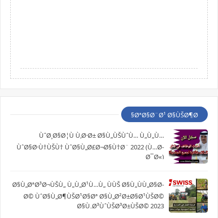
ØªØ§Ø¨Ø¹ Ø§ÙŠØ¶Ø§
ÙˆØ¸Ø§Ø¦Ù Ù‚Ø·Ø± Ø§Ù„ÙŠÙˆÙ… Ù„Ù„Ù…
ÙˆØ§Ø·Ù†ÙŠÙ† ÙˆØ§Ù„Ø£Ø¬Ø§Ù†Ø¨ 2022 (Ù…Ø­
Ø¯Ø«)
Ø§Ù„ØªØ³Ø¬ÙŠÙ„ Ù„Ù„Ø¹Ù…Ù„ ÙÙŠ Ø§Ù„ÙÙ„Ø§Ø­
Ø© ÙˆØ§Ù„Ø¶ÙŠØ¹Ø§Øª Ø§Ù„Ø²Ø±Ø§Ø¹ÙŠØ©
Ø§Ù„Ø³ÙˆÙŠØ³Ø±ÙŠØ© 2023