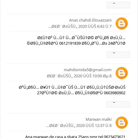
Ø±Ø¯
Anas chahdi Elouazzani
7 Ø£Ø¨Ø±ÙŠÙ„ 2020 ÙÙŠ 6:42 Ù…
Ø£Ù†Ø³ Ù…Ù† Ù…Ø¯ÙŠÙ†Ø© Ø³Ù„Ø§ Ø±Ù‚Ù…
Ø§Ù„Ù‡Ø§ØªÙ 0612191839 Ø§Ù„Ø¹Ù…Ø± 24Ø³Ù†Ø©
Ø±Ø¯
mahdismida5@gmail.com
8 Ø£Ø¨Ø±ÙŠÙ„ 2020 ÙÙŠ 10:00 Øµ
Ø³Ù„Ø§Ù… Ø¥Ù† Ù…Ù‡Ø¯ÙŠ Ù…Ù† Ø§Ù„Ù‚Ù†ÙŠØ·Ø±ÙŠ
27Ø³Ù†Ø© Ø±Ù‚Ù… Ø§Ù„Ù‡Ø§ØªÙ 0603980902
Ø±Ø¯
Marwan malki
8 Ø£Ø¨Ø±ÙŠÙ„ 2020 ÙÙŠ 12:37 Ù…
Ana marwan de casa a sbata 25ans nmr tel 0623473621