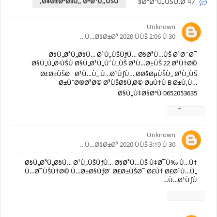
Ø¥Ø±Ø³Ø§Ù„ ØªØ¹Ù„ÙŠÙ‚
47 ØªØ¹Ù„ÙŠÙ‚ًØ§
Unknown
30 Ù…Ø§Ø±Ø³ 2020 ÙÙŠ 2:06 Ù…
Ø§Ù„Ø³Ù„Ø§Ù… Ø¹Ù„ÙŠÙƒÙ… Ø§Ø³Ù…ÙŠ Ø¹Ø¨Ø¯
Ø§Ù„Ù„Ø·ÙŠÙ Ø§Ù„Ø¹Ù„ÙˆÙ„ÙŠ Ø¹Ù…Ø±ÙŠ 22 Ø³Ù†Ø©
Ø£Ø±ÙŠØ¯ Ø¹Ù…Ù„ Ù…Ø¹ÙƒÙ… Ø­Ø§ØµÙŠÙ„ Ø¹Ù„ÙŠ
Ø±ÙˆØ®Ø³Ø© Ø³ÙŠØ§Ù‚Ø© ØµÙ†Ù B Ø±Ù‚Ù…
Ø§Ù„Ù‡Ø§ØªÙ 0652053635
Ø±Ø¯
Unknown
30 Ù…Ø§Ø±Ø³ 2020 ÙÙŠ 3:19 Ù…
Ø§Ù„Ø³Ù„Ø§Ù… Ø¹Ù„ÙŠÙƒÙ… Ø§Ø³Ù…ÙŠ Ù‡Ø¯Ù‰ Ù…Ù†
Ù…Ø¯ÙŠÙ†Ø© Ù…Ø±Ø§ÙƒØ´ Ø£Ø±ÙŠØ¯ Ø£Ù† Ø£Ø¹Ù…Ù„
Ù…Ø¹ÙƒÙ…
Ø±Ø¯