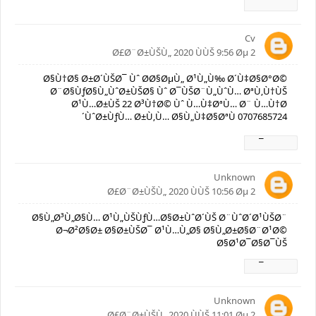
Ø±Ø¯
Cv
2 Ø£Ø¨Ø±ÙŠÙ„ 2020 ÙÙŠ 9:56 Øµ
Ø§Ù†Ø§ Ø±Ø´ÙŠØ¯ Ùˆ Ø­Ø§ØµÙ„ Ø¹Ù„Ù‰ Ø´Ù‡Ø§Ø°Ø©
Ø¨Ø§ÙƒØ§Ù„ÙˆØ±ÙŠØ§ Ùˆ Ø¯ÙŠØ¨Ù„ÙˆÙ… ØªÙ‚Ù†ÙŠ
Ø¹Ù…Ø±ÙŠ 22 Ø³Ù†Ø© Ùˆ Ù…Ù‡ØªÙ… Ø¨ Ù…Ù†Ø
´ÙˆØ±ÙƒÙ… Ø±Ù‚Ù… Ø§Ù„Ù‡Ø§ØªÙ 0707685724
Ø±Ø¯
Unknown
2 Ø£Ø¨Ø±ÙŠÙ„ 2020 ÙÙŠ 10:56 Øµ
Ø§Ù„Ø³Ù„Ø§Ù… Ø¹Ù„ÙŠÙƒÙ…Ø§Ø±ÙˆØ´ÙŠ Ø¨ÙˆØ´Ø¹ÙŠØ¨
Ø¬Ø²Ø§Ø± Ø§Ø±ÙŠØ¯ Ø¹Ù…Ù„Ø§ Ø§Ù„Ø±Ø§Ø¨Ø¹Ø©
Ø§Ø¹Ø¯Ø§Ø¯ÙŠ
Ø±Ø¯
Unknown
2 Ø£Ø¨Ø±ÙŠÙ„ 2020 ÙÙŠ 11:01 Øµ