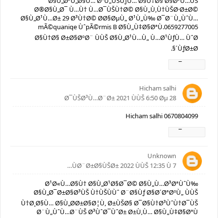
Ø§Ù„Ø³Ù„Ø§Ù… Ø¹Ù„ÙŠÙƒÙ… Ø§Ù†Ø§ Ø§Ø³Ù…ÙŠ
Ø®Ø§Ù„Ø¯ Ù…Ù† Ù…Ø¯ÙŠÙ†Ø© Ø§Ù„Ù‚Ù†ÙŠØ·Ø±Ø©
Ø§Ù„Ø¹Ù…Ø± 29 Ø³Ù†Ø© Ø­Ø§ØµÙ„ Ø¹Ù„Ù‰ Ø¯Ø¨Ù„ÙˆÙ…
mÃ©quaniqe ÙˆpÃ©rmis B Ø§Ù„Ù‡Ø§ØªÙ.0659277005
Ø§Ù†Ø§ Ø±Ø§ØºØ¨ ÙÙŠ Ø§Ù„Ø¹Ù…Ù„ Ù…Ø¹ÙƒÙ… ÙˆØ
´ÙƒØ±Ø§.
Ø±Ø¯
Hicham salhi
28 Ø¯ÙŠØ³Ù…Ø¨Ø± 2021 ÙÙŠ 6:50 Øµ
Hicham salhi 0670804099
Ø±Ø¯
Unknown
7 ÙØ¨Ø±Ø§ÙŠØ± 2022 ÙÙŠ 12:35 Ù…
Ø¹Ø«Ù…Ø§Ù† Ø§Ù„Ø¹Ø§Ø¯Ø© Ø§Ù„Ù…Ø³ØªÙˆÙ‰
Ø§Ù„Ø¯Ø±Ø§Ø³ÙŠ Ù†ÙŠÙÙˆ Ø¨Ø§Ùƒ Ø§Ø´ØªØºÙ„ ÙÙŠ
Ù†Ø¸Ø§Ù… Ø§Ù„Ø­Ø±Ø§Ø¦Ù‚ Ø±ÙŠØ§ Ø¯Ø§Ù†Ø³ÙˆÙ†Ø¯ÙŠ
Ø¨Ù„ÙˆÙ…Ø¨ÙŠ Ø³ÙˆØ¯ÙˆØ± Ø±Ù‚Ù… Ø§Ù„Ù‡Ø§ØªÙ