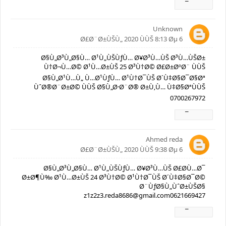
Ø±Ø¯
Unknown
6 Ø£Ø¨Ø±ÙŠÙ„ 2020 ÙÙŠ 8:13 Øµ
Ø§Ù„Ø³Ù„Ø§Ù… Ø¹Ù„ÙŠÙƒÙ… Ø¥Ø³Ù…ÙŠ Ø³Ù…ÙŠØ±
Ù†Ø¬Ù…Ø© Ø¹Ù…Ø±ÙŠ 25 Ø³Ù†Ø© Ø£Ø±ØºØ¨ ÙÙŠ
Ø§Ù„Ø¹Ù…Ù„ Ù…Ø¹ÙƒÙ… Ø¹Ù†Ø¯ÙŠ Ø´Ù‡Ø§Ø¯Ø§Øª
ÙˆØ®Ø¨Ø±Ø© ÙÙŠ Ø§Ù„Ø·Ø¨Ø® Ø±Ù‚Ù… Ù‡Ø§ØªÙÙŠ
0700267972
Ø±Ø¯
Ahmed reda
6 Ø£Ø¨Ø±ÙŠÙ„ 2020 ÙÙŠ 9:38 Øµ
Ø§Ù„Ø³Ù„Ø§Ù… Ø¹Ù„ÙŠÙƒÙ… Ø¥Ø³Ù…ÙŠ Ø£Ø­Ù…Ø¯
Ø±Ø¶Ù‰ Ø¹Ù…Ø±ÙŠ 24 Ø³Ù†Ø© Ø¹Ù†Ø¯ÙŠ Ø´Ù‡Ø§Ø¯Ø©
Ø¨ÙƒØ§Ù„ÙˆØ±ÙŠØ§
z1z2z3.reda8686@gmail.com0621669427
Ø±Ø¯