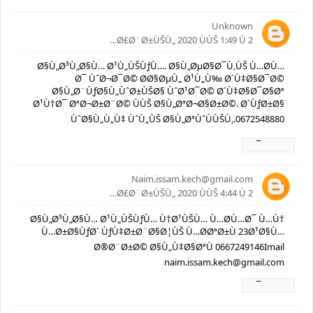
Unknown
2 Ø£Ø¨Ø±ÙŠÙ„ 2020 ÙÙŠ 1:49 Ù…
Ø§Ù„Ø³Ù„Ø§Ù… Ø¹Ù„ÙŠÙƒÙ…. Ø§Ù„ØµØ§Ø¯Ù‚ÙŠ Ù…Ø­Ù…
Ø¯ ÙˆØ¬Ø¯Ø© Ø­Ø§ØµÙ„ Ø¹Ù„Ù‰ Ø´Ù‡Ø§Ø¯Ø©
Ø§Ù„Ø¨ÙƒØ§Ù„ÙˆØ±ÙŠØ§ ÙˆØ¹Ø¯Ø© Ø´Ù‡Ø§Ø¯Ø§Øª
Ø¹Ù†Ø¯ ØªØ¬Ø±Ø¨Ø© ÙÙŠ Ø§Ù„ØªØ¬Ø§Ø±Ø©. Ø´ÙƒØ±Ø§
ÙˆØ§Ù„Ù„Ù‡ ÙˆÙ„ÙŠ Ø§Ù„ØªÙˆÙÙŠÙ‚.0672548880
Ø±Ø¯
Naim.issam.kech@gmail.com
2 Ø£Ø¨Ø±ÙŠÙ„ 2020 ÙÙŠ 4:44 Ù…
Ø§Ù„Ø³Ù„Ø§Ù… Ø¹Ù„ÙŠÙƒÙ… Ù†Ø¹ÙŠÙ… Ù…Ø­Ù…Ø¯ Ù…Ù†
Ù…Ø±Ø§ÙƒØ´ ÙƒÙ‡Ø±Ø¨Ø§Ø¦ÙŠ Ù…Ø­ØªØ±Ù 23Ø¹Ø§Ù…
Ø®Ø¨Ø±Ø© Ø§Ù„Ù‡Ø§ØªÙ 0667249146Imail
naim.issam.kech@gmail.com
Ø±Ø¯