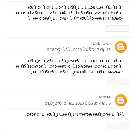
Ø§Ù„Ø³Ù„Ø§Ù… Ø¹Ù„ÙŠÙƒÙ… Ù…Ø­Ù…Ø¯ Ù…Ù† Ù…
Ø¯ÙŠÙ†Ø© ØªÙ…Ø§Ø±Ø© Ø§Ù†Ø§ Ø§Ø¨Ø­Øª Ø¹Ù† Ø¹Ù…
Ù„ Ø¬Ø²Ø§ÙƒÙ… Ø§Ù„Ù„Ù‡ Ø®ÙŠØ±Ø§ 0614626429
Ø±Ø¯
Unknown
15 Ø£Ø¨Ø±ÙŠÙ„ 2020 ÙÙŠ 9:17 Øµ
Ø§Ù„Ø³Ù„Ø§Ù… Ø¹Ù„ÙŠÙƒÙ… Ù…Ø­Ù…Ø¯ Ù…Ù† Ù…
Ø¯ÙŠÙ†Ø© ØªÙ…Ø§Ø±Ø© Ø§Ù†Ø§ Ø§Ø¨Ø­Øª Ø¹Ù† Ø¹Ù…
Ù„ Ø¬Ø²Ø§ÙƒÙ… Ø§Ù„Ù„Ù‡ Ø®ÙŠØ±Ø§ 0614626429
Ø±Ø¯
Asmaa
6 Ø£ÙƒØªÙˆØ¨Ø± 2020 ÙÙŠ 8:14 Øµ
Ø£Ø²Ø§Ù„ Ø§Ù„Ù…Ø¤Ù„Ù Ù‡Ø°Ø§ Ø§Ù„ØªØ¹Ù„ÙŠÙ‚.
Ø±Ø¯