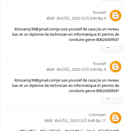
Youssef
9 Ø£Ø¨Ø±ÙŠÙ„ 2020 ÙÙŠ 6:49 Øµ
ibtissamy39@gmail.comJe suis youssef de casa j'ai un niveau
bac et un diplome de technician en informatique Et permis de
conduire genre B0624309547
Ø±Ø¯
Youssef
9 Ø£Ø¨Ø±ÙŠÙ„ 2020 ÙÙŠ 6:49 Øµ
ibtissamy39@gmail.comJe suis youssef de casa j'ai un niveau
bac et un diplome de technician en informatique Et permis de
conduire genre B0624309547
Ø±Ø¯
Unknown
11 Ø£Ø¨Ø±ÙŠÙ„ 2020 ÙÙŠ 8:48 Øµ