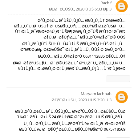
Rachif
3 Ø£Ø¨Ø±ÙŠÙ„ 2020 ÙÙŠ 6:33 Øµ
Ø³Ù„Ø§Ù… Ø¹ÙŠÙ„ÙƒÙ… Ø§Ù„Ù„Ù‡ Ø§Ø±Ø­Ù…
Ø§Ù„ÙˆÙ„Ø¯ÙŠÙ† Ø¯ÙŠØ§Ù„ÙƒÙ… Ø£Ù†Ø§ Ø±Ø´ÙŠØ¯ Ù…
Ù† Ø§Ù„Ø¯Ø§Ø±Ø§Ù„Ø¨ÙŠØ¶Ø§Ø¡ Ù„Ø¯ÙŠ Ø´Ù‡Ø§Ø¯Ø©
Ø§Ù„Ø¨Ø§Ùƒ Ø£Ùˆ Ø§Ù„Ø´Ù‡Ø§Ø¯Ø© ÙÙŠ
Ø§Ù„ØªÙƒÙˆÙŠÙ† Ù…Ù‡Ù†ÙŠ Ø§Ù„ØªÙ‚Ù†ÙŠ Ø§Ù„Ù…
ØªØ®ØµØµ Ø£Ø±ÙŠØ¯ Ø§Ù„Ø¹Ù…Ù„ ÙÙŠ Ø´Ø±ÙƒØªÙ…
Ø±Ù‚Ù… Ø§Ù„Ù‡Ø§ØªÙ 0631112835 Ø§Ù„Ù„Ù‡
Ø¥Ø¬Ø§Ø²ÙŠÙƒÙ… Ø¨Ø®ÙŠØ± Ùˆ ØªÙ‚Ø¨Ù„ Ø§Ù„Ù„Ù‡ Ù…
Ù†ÙƒÙ… ØµØ§Ù„Ø­ Ø§Ù„Ø£Ø¹Ù…Ø§Ù„ÙƒÙ… ÙˆØ´ÙƒØ±Ø§
Ø±Ø¯
Maryam lachhab
3 Ø£Ø¨Ø±ÙŠÙ„ 2020 ÙÙŠ 3:20 Ù…
Ø§Ù„Ø³Ù„Ø§Ù… Ø¹Ù„ÙŠÙƒÙ… Ø¥Ø³Ù…ÙŠ Ù…Ø±ÙŠÙ… Ù„Ø
´Ù‡Ø¨ Ø¹Ù…Ø±ÙŠ 24 Ø³Ù†Ø© Ø£Ø±ØºØ¨ ÙÙŠ Ø§Ù„Ø¹Ù…
Ù„ Ù…Ø¹ÙƒÙ… Ø§Ù„Ù…Ø³ØªÙˆÙ‰ Ø§Ù„Ø¯Ø±Ø§Ø³ÙŠ
Ø£ÙˆÙ„Ù‰ Ø¨Ø§Ùƒ Ø±Ù‚Ù… Ø§Ù„Ù‡Ø§ØªÙ 0675718569