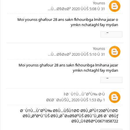
Younss
31 Ù…Ø§Ø±Ø³ 2020 ÙÙŠ 5:08 Ù…
Moi younss ghafour 28 ans sakn fkhouribga lmihna jazar o
ymkn nchataghl fay mydan
Ø±Ø¯
Younss
31 Ù…Ø§Ø±Ø³ 2020 ÙÙŠ 5:10 Ù…
Moi younss ghafour 28 ans sakn fkhouribga lmihana jazar
ymkn nchtaghl fay mydan
Ø±Ø¯
Ø¨Ù†Ù…ÙˆØ³Ù‰ Ø·Ù‡
1 Ø£Ø¨Ø±ÙŠÙ„ 2020 ÙÙŠ 1:53 Øµ
Ø¨Ù†Ù…ÙˆØ³Ù‰ Ø§Ù…ÙŠÙ†Ø© Ø§Ù„Ø³Ù†20Ø³Ù†Ø©
Ø§Ù„Ø³ØªÙˆÙŠ Ø§Ù„Ø¯Ø±Ø§Ø³ÙŠ Ø§ÙˆÙ„Ø§ Ø¨Ø§Ùƒ
Ø§Ù„Ù‡Ø§ØªÙ0671858722