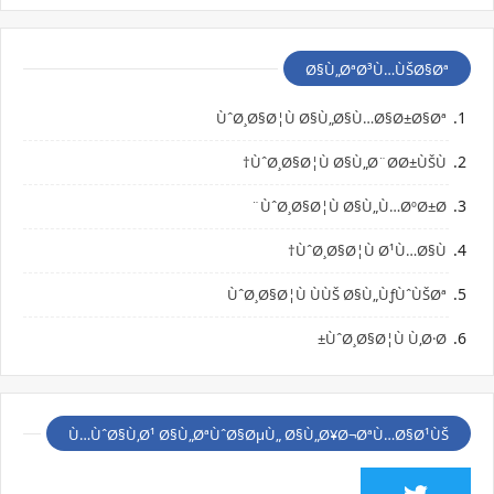
Ø§Ù„ØªØ³Ù…ÙŠØ§Øª
ÙˆØ¸Ø§Ø¦Ù Ø§Ù„Ø§Ù…Ø§Ø±Ø§Øª
ÙˆØ¸Ø§Ø¦Ù Ø§Ù„Ø¨Ø­Ø±ÙŠÙ†
ÙˆØ¸Ø§Ø¦Ù Ø§Ù„Ù…ØºØ±Ø¨
ÙˆØ¸Ø§Ø¦Ù Ø¹Ù…Ø§Ù†
ÙˆØ¸Ø§Ø¦Ù ÙÙŠ Ø§Ù„ÙƒÙˆÙŠØª
ÙˆØ¸Ø§Ø¦Ù Ù‚Ø·Ø±
Ù…ÙˆØ§Ù‚Ø¹ Ø§Ù„ØªÙˆØ§ØµÙ„ Ø§Ù„Ø¥Ø¬ØªÙ…Ø§Ø¹ÙŠ