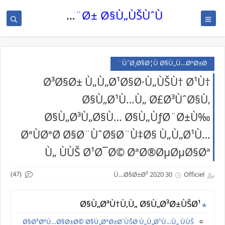
Ù„Ø®Ø¨Ø± Ø§Ù„ÙŠÙˆÙ…
ÙˆØ¸Ø§Ø¦Ù Ø§Ù„Ù…ØºØ±Ø¨
Ø³Ø§Ø± Ù„Ù„Ø¹Ø§Ø·Ù„ÙŠÙ† Ø¹Ù†
Ø§Ù„Ø¹Ù…Ù„ Ø£Ø³ÙˆØ§Ù‚
Ø§Ù„Ø³Ù„Ø§Ù… Ø§Ù„ÙƒØ¨Ø±Ù‰
ØªÙØªØ­ Ø§Ø¨ÙˆØ§Ø¨Ù‡Ø§ Ù„Ù„Ø¹Ù…
Ù„ ÙÙŠ Ø¹Ø¯Ø© ØªØ®ØµØµØ§Øª
(47)
30 Ù…Ø§Ø±Ø³ 2020
Officiel
Ø§Ù„ØªÙ†Ù‚Ù„ Ø§Ù„Ø³Ø±ÙŠØ¹
Ø§Ø³ØªÙ…Ø§Ø±Ø© Ø§Ù„ØªØ±Ø´ÙŠØ­ Ù„Ù„Ø¹Ù…Ù„ ÙÙŠ