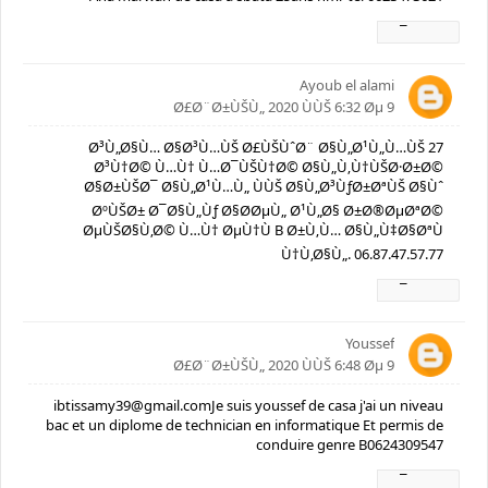
Ø±Ø¯
Ayoub el alami
9 Ø£Ø¨Ø±ÙŠÙ„ 2020 ÙÙŠ 6:32 Øµ
Ø³Ù„Ø§Ù… Ø§Ø³Ù…ÙŠ Ø£ÙŠÙˆØ¨ Ø§Ù„Ø¹Ù„Ù…ÙŠ 27
Ø³Ù†Ø© Ù…Ù† Ù…Ø¯ÙŠÙ†Ø© Ø§Ù„Ù‚Ù†ÙŠØ·Ø±Ø©
Ø§Ø±ÙŠØ¯ Ø§Ù„Ø¹Ù…Ù„ ÙÙŠ Ø§Ù„Ø³ÙƒØ±ØªÙŠ Ø§Ùˆ
ØºÙŠØ± Ø¯Ø§Ù„Ùƒ Ø§Ø­ØµÙ„ Ø¹Ù„Ø§ Ø±Ø®ØµØªØ©
ØµÙŠØ§Ù‚Ø© Ù…Ù† ØµÙ†Ù B Ø±Ù‚Ù… Ø§Ù„Ù‡Ø§ØªÙ
Ù†Ù‚Ø§Ù„. 06.87.47.57.77
Ø±Ø¯
Youssef
9 Ø£Ø¨Ø±ÙŠÙ„ 2020 ÙÙŠ 6:48 Øµ
ibtissamy39@gmail.comJe suis youssef de casa j'ai un niveau
bac et un diplome de technician en informatique Et permis de
conduire genre B0624309547
Ø±Ø¯