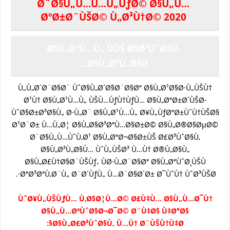
Ø¨Ø§Ù„Ù…Ù…Ù„ÙƒØ© Ø§Ù„Ù…
ØºØ±Ø¨ÙŠØ© Ù„Ø³Ù†Ø© 2020
Ø§Ù„Ø¹Ù…Ù„ ÙÙŠ Ø§Ø³ÙˆØ§Ù‚
Ø§Ù„Ø³Ù„Ø§Ù…
Ù„Ù„Ø´Ø¨Ø§Ø¨ ÙˆØ§Ù„Ø´Ø§Ø¨Ø§Øª Ø§Ù„Ø¹Ø§Ø·Ù„ÙŠÙ†
Ø¹Ù† Ø§Ù„Ø¹Ù…Ù„ ÙŠÙ…ÙƒÙ†ÙƒÙ… Ø§Ù„ØªØ±Ø´ÙŠØ­
ÙˆØ§Ø±Ø³Ø§Ù„ Ø·Ù„Ø¨ Ø§Ù„Ø¹Ù…Ù„ Ø¥Ù„ÙƒØªØ±ÙˆÙ†ÙŠØ§
Ø¹Ø¨Ø± Ù…Ù„Ø¦ Ø§Ù„Ø§Ø³ØªÙ…Ø§Ø±Ø© Ø§Ù„Ø®Ø§ØµØ©
Ø¨Ø§Ù„Ù…ÙˆÙ‚Ø¹ Ø§Ù„ØªØ¬Ø§Ø±ÙŠ Ø£Ø³ÙˆØ§Ù‚
Ø§Ù„Ø³Ù„Ø§Ù… ÙˆÙ„ÙŠØ³ Ù…Ù† Ø®Ù„Ø§Ù„
Ø§Ù„Ø£Ù†Ø§Ø¨ÙŠÙƒ، ÙØ·Ù„Ø¨Ø§Øª Ø§Ù„ØªÙˆØ¸ÙŠÙ
ØªØ³ØªÙ‚Ø¨Ù„ Ø¨Ø´ÙƒÙ„ Ù…Ø¨Ø§Ø´Ø± Ø¯ÙˆÙ† ÙˆØ³ÙŠØ·.
ÙˆØ¥Ù„ÙŠÙƒÙ… Ù‚Ø§Ø¦Ù…Ø© Ø£Ù‡Ù… Ø§Ù„Ù…Ø¯Ù†
Ø§Ù„Ù…ØªÙˆØ§Ø¬Ø¯Ø© Ø¨Ù‡Ø§ Ù‡Ø°Ø§
Ø§Ù„Ø£Ø³ÙˆØ§Ù‚ Ù…Ù† Ø¨ÙŠÙ†Ù‡Ø§: