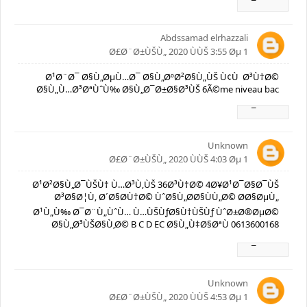
Ø±Ø¯
Abdssamad elrhazzali
1 Ø£Ø¨Ø±ÙŠÙ„ 2020 ÙÙŠ 3:55 Øµ
Ø¹Ø¨Ø¯ Ø§Ù„ØµÙ…Ø¯ Ø§Ù„ØºØ²Ø§Ù„ÙŠ Ù¢Ù Ø³Ù†Ø©
Ø§Ù„Ù…Ø³ØªÙˆÙ‰ Ø§Ù„Ø¯Ø±Ø§Ø³ÙŠ 6Ã©me niveau bac
Ø±Ø¯
Unknown
1 Ø£Ø¨Ø±ÙŠÙ„ 2020 ÙÙŠ 4:03 Øµ
Ø¹Ø²Ø§Ù„Ø¯ÙŠÙ† Ù…Ø³Ù‚ÙŠ 36Ø³Ù†Ø© 4Ø¥Ø¹Ø¯Ø§Ø¯ÙŠ
Ø³Ø§Ø¦Ù‚ Ø´Ø§Ø­Ù†Ø© ÙˆØ§Ù„Ø­Ø§ÙÙ„Ø© Ø­Ø§ØµÙ„
Ø¹Ù„Ù‰ Ø¯Ø¨Ù„ÙˆÙ… Ù…ÙŠÙƒØ§Ù†ÙŠÙƒ ÙˆØ±Ø®ØµØ©
Ø§Ù„Ø³ÙŠØ§Ù‚Ø© B C D EC Ø§Ù„Ù‡Ø§ØªÙ 0613600168
Ø±Ø¯
Unknown
1 Ø£Ø¨Ø±ÙŠÙ„ 2020 ÙÙŠ 4:53 Øµ