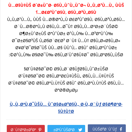
Ù…Ø§Ù‡ÙŠ Ø´Ø±ÙˆØ· Ø§Ù„ÙˆÙ„ÙˆØ¬ Ù„Ù„Ø¹Ù…Ù„ ÙÙŠ
Ø£Ø³ÙˆØ§Ù‚ Ø§Ù„Ø³Ù„Ø§Ù…؟
Ù„Ù„Ø¹Ù…Ù„ ÙÙŠ Ù…Ø®ØªÙ„Ù Ø£Ø³ÙˆØ§Ù‚ Ø§Ù„Ø³Ù„Ø§Ù…
Ø¨Ù…Ø®ØªÙ„Ù Ø§Ù„Ù…Ø¯Ù† Ø§Ù„Ù…ØºØ±Ø¨ÙŠØ©
Ø¶Ø±ÙˆØ±ÙŠ ØªÙˆÙØ± Ø¹Ù„Ù‰ Ù…Ø³ØªÙˆÙ‰
Ø¯Ø±Ø§Ø³ÙŠ Ù„Ø§Ø¨Ø£Ø³ Ø¨Ù‡ Ù…Ù† Ø§Ù„Ø«Ø§Ù„Ø«
Ø¥Ø¹Ø¯Ø§Ø¯ÙŠ ÙÙ…Ø§ ÙÙˆÙ‚، Ø§Ùˆ Ø§Ù„ØªÙˆÙØ±
Ø¹Ù„Ù‰ Ø§Ø­Ø¯Ù‰ Ø§Ù„Ø´ÙˆØ§Ù‡Ø¯ Ø§Ù„ØªØ§Ù„ÙŠØ©:
Ø´Ù‡Ø§Ø¯Ø© Ø§Ù„Ø¨Ø§ÙƒØ§Ù„ÙˆØ±ÙŠØ§
Ø´Ù‡Ø§Ø¯Ø© Ø§Ù„ØªØ£Ù‡ÙŠÙ„ Ø§Ù„Ù…Ù‡Ù†ÙŠ
Ø´Ù‡Ø§Ø¯Ø© Ø§Ù„ØªÙ‚Ù†ÙŠ Ø§Ùˆ Ø§Ù„ØªÙ‚Ù†ÙŠ Ø§Ù„Ù…
ØªØ®ØµØµ
Ù„Ù„ØªÙ‚Ø¯ÙŠÙ… ÙˆØ§Ø±Ø³Ø§Ù„ Ø·Ù„Ø¨Ùƒ Ø§Ø¶ØºØ·
Ù‡Ù†Ø§
ÙÙŠØ³Ø¨ÙˆÙƒ
Ø¨Ù†ØªØ±Ø³Øª
ØªÙˆÙŠØªØ±