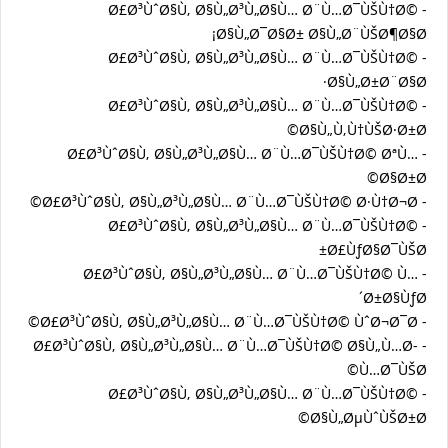
- Ø£Ø³ÙˆØ§Ù‚ Ø§Ù„Ø³Ù„Ø§Ù… Ø¨Ù…Ø¯ÙŠÙ†Ø©
Ø§Ù„Ø¯Ø§Ø± Ø§Ù„Ø¨ÙŠØ¶Ø§Ø¡
- Ø£Ø³ÙˆØ§Ù‚ Ø§Ù„Ø³Ù„Ø§Ù… Ø¨Ù…Ø¯ÙŠÙ†Ø©
Ø§Ù„Ø±Ø¨Ø§Ø·
- Ø£Ø³ÙˆØ§Ù‚ Ø§Ù„Ø³Ù„Ø§Ù… Ø¨Ù…Ø¯ÙŠÙ†Ø©
Ø§Ù„Ù‚Ù†ÙŠØ·Ø±Ø©
- Ø£Ø³ÙˆØ§Ù‚ Ø§Ù„Ø³Ù„Ø§Ù… Ø¨Ù…Ø¯ÙŠÙ†Ø© ØªÙ…
Ø§Ø±Ø©
- Ø£Ø³ÙˆØ§Ù‚ Ø§Ù„Ø³Ù„Ø§Ù… Ø¨Ù…Ø¯ÙŠÙ†Ø© Ø·Ù†Ø¬Ø©
- Ø£Ø³ÙˆØ§Ù‚ Ø§Ù„Ø³Ù„Ø§Ù… Ø¨Ù…Ø¯ÙŠÙ†Ø©
Ø£ÙƒØ§Ø¯ÙŠØ±
- Ø£Ø³ÙˆØ§Ù‚ Ø§Ù„Ø³Ù„Ø§Ù… Ø¨Ù…Ø¯ÙŠÙ†Ø© Ù…
Ø±Ø§ÙƒØ´
- Ø£Ø³ÙˆØ§Ù‚ Ø§Ù„Ø³Ù„Ø§Ù… Ø¨Ù…Ø¯ÙŠÙ†Ø© ÙˆØ¬Ø¯Ø©
- Ø£Ø³ÙˆØ§Ù‚ Ø§Ù„Ø³Ù„Ø§Ù… Ø¨Ù…Ø¯ÙŠÙ†Ø© Ø§Ù„Ù…Ø­
Ù…Ø¯ÙŠØ©
- Ø£Ø³ÙˆØ§Ù‚ Ø§Ù„Ø³Ù„Ø§Ù… Ø¨Ù…Ø¯ÙŠÙ†Ø©
Ø§Ù„ØµÙˆÙŠØ±Ø©