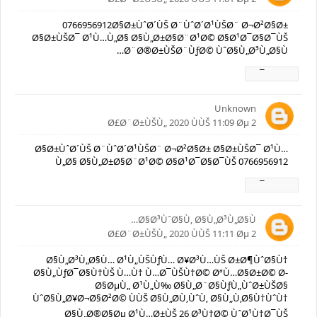
0766956912Ø§Ø±ÙˆØ´ÙŠ Ø¨ÙˆØ´Ø¹ÙŠØ¨ Ø¬Ø²Ø§Ø±
Ø§Ø±ÙŠØ¯ Ø¹Ù…Ù„Ø§ Ø§Ù„Ø±Ø§Ø¨Ø¹Ø© Ø§Ø¹Ø¯Ø§Ø¯ÙŠ
Ø¨Ø®Ø±ÙŠØ¨ÙƒØ© ÙˆØ§Ù„Ø³Ù„Ø§Ù…
Ø±Ø¯
Unknown
2 Ø£Ø¨Ø±ÙŠÙ„ 2020 ÙÙŠ 11:09 Øµ
Ø§Ø±ÙˆØ´ÙŠ Ø¨ÙˆØ´Ø¹ÙŠØ¨ Ø¬Ø²Ø§Ø± Ø§Ø±ÙŠØ¯ Ø¹Ù…
Ù„Ø§ Ø§Ù„Ø±Ø§Ø¨Ø¹Ø© Ø§Ø¹Ø¯Ø§Ø¯ÙŠ 0766956912
Ø±Ø¯
Ø§Ø³ÙˆØ§Ù‚ Ø§Ù„Ø³Ù„Ø§Ù…
2 Ø£Ø¨Ø±ÙŠÙ„ 2020 ÙÙŠ 11:11 Øµ
Ø§Ù„Ø³Ù„Ø§Ù… Ø¹Ù„ÙŠÙƒÙ… Ø¥Ø³Ù…ÙŠ Ø±Ø¶ÙˆØ§Ù†
Ø§Ù„ÙƒØ¯Ø§Ù†ÙŠ Ù…Ù† Ù…Ø¯ÙŠÙ†Ø© ØªÙ…Ø§Ø±Ø© Ø­
Ø§ØµÙ„ Ø¹Ù„Ù‰ Ø§Ù„Ø¨Ø§ÙƒÙ„ÙˆØ±ÙŠØ§
ÙˆØ§Ù„Ø¥Ø¬Ø§Ø²Ø© ÙÙŠ Ø§Ù„Ø­Ù‚ÙˆÙ‚ Ø§Ù„Ù‚Ø§Ù†ÙˆÙ†
Ø§Ù„Ø®Ø§Øµ Ø¹Ù…Ø±ÙŠ 26 Ø³Ù†Ø© ÙˆØ¹Ù†Ø¯ÙŠ