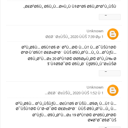
Ø£Ø²Ø§Ù„ Ø§Ù„Ù…Ø¤Ù„Ù Ù‡Ø°Ø§ Ø§Ù„ØªØ¹Ù„ÙŠÙ‚.
Ø±Ø¯
Unknown
1 Ø£Ø¨Ø±ÙŠÙ„ 2020 ÙÙŠ 7:39 Øµ
Ø³Ù„Ø§Ù… Ø§Ù†Ø§ Ø¨Ø³Ù…Ø© Ù…Ù† Ù…Ø¯ÙŠÙ†Ø©
ØªØ·ÙˆØ§Ù† Ø£Ø±ØºØ¨ ÙÙŠ Ø§Ù„Ø¹Ù…Ù„ Ù…Ø¹ÙƒÙ…
Ø§Ù„Ø¹Ù…Ø± 20 Ø³Ù†Ø© Ø­Ø§ØµÙ„Ø© Ø¹Ù„Ù‰ Ø
´Ù‡Ø§Ø¯Ø© Ø§Ù„Ø¨ÙƒØ§Ù„ÙˆØ±ÙŠØ§
Ø±Ø¯
Unknown
1 Ø£Ø¨Ø±ÙŠÙ„ 2020 ÙÙŠ 1:52 Ù…
Ø³Ù„Ø§Ù… Ø¹Ù„ÙŠÙƒÙ… Ø£Ù†Ø§ Ø´ÙŠÙ…Ø§Ø¡ Ù…Ù† Ù…
Ø¯ÙŠÙ†Ø© ÙˆØ¬Ø¯Ø© Ø£Ø±ØºØ¨ ÙÙŠ Ø§Ù„Ø¹Ù…Ù„ Ù…
Ø¹ÙƒÙ… Ø§Ù„Ø¹Ù…Ø± 19 Ø³Ù†Ø© ØªØ§Ù„ØªØ©
Ø¥Ø¹Ø¯Ø§Ø¯ÙŠ