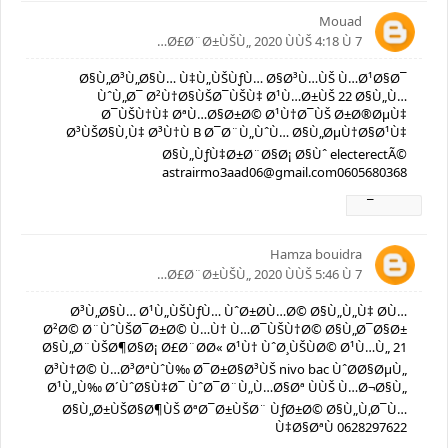
Mouad
7 Ø£Ø¨Ø±ÙŠÙ„ 2020 ÙÙŠ 4:18 Ù…
Ø§Ù„Ø³Ù„Ø§Ù… Ù‡Ù„ÙŠÙƒÙ… Ø§Ø³Ù…ÙŠ Ù…Ø¹Ø§Ø¯
ÙˆÙ„Ø¯ Ø²Ù†Ø§ÙŠØ¯ÙŠÙ‡ Ø¹Ù…Ø±ÙŠ 22 Ø§Ù„Ù…
Ø¯ÙŠÙ†Ù‡ ØªÙ…Ø§Ø±Ø© Ø¹Ù†Ø¯ÙŠ Ø±Ø®ØµÙ‡
Ø³ÙŠØ§Ù‚Ù‡ Ø³Ù†Ù B Ø¯Ø¨Ù„ÙˆÙ… Ø§Ù„ØµÙ†Ø§Ø¹Ù‡
Ø§Ù„ÙƒÙ‡Ø±Ø¨Ø§Ø¡ Ø§Ùˆ electerectÃ©
astrairmo3aad06@gmail.com0605680368
Ø±Ø¯
Hamza bouidra
7 Ø£Ø¨Ø±ÙŠÙ„ 2020 ÙÙŠ 5:46 Ù…
Ø³Ù„Ø§Ù… Ø¹Ù„ÙŠÙƒÙ… ÙˆØ±Ø­Ù…Ø© Ø§Ù„Ù„Ù‡ Ø­Ù…
Ø²Ø© Ø¨ÙˆÙŠØ¯Ø±Ø© Ù…Ù† Ù…Ø¯ÙŠÙ†Ø© Ø§Ù„Ø¯Ø§Ø±
Ø§Ù„Ø¨ÙŠØ¶Ø§Ø¡ Ø£Ø¨Ø­Ø« Ø¹Ù† ÙˆØ¸ÙŠÙØ© Ø¹Ù…Ù„ 21
Ø³Ù†Ø© Ù…Ø³ØªÙˆÙ‰ Ø¯Ø±Ø§Ø³ÙŠ nivo bac ÙˆØ­Ø§ØµÙ„
Ø¹Ù„Ù‰ Ø´ÙˆØ§Ù‡Ø¯ ÙˆØ¯Ø¨Ù„Ù…Ø§Øª ÙÙŠ Ù…Ø¬Ø§Ù„
Ø§Ù„Ø±ÙŠØ§Ø¶ÙŠ ØªØ¯Ø±ÙŠØ¨ ÙƒØ±Ø© Ø§Ù„Ù‚Ø¯Ù…
Ù‡Ø§ØªÙ 0628297622