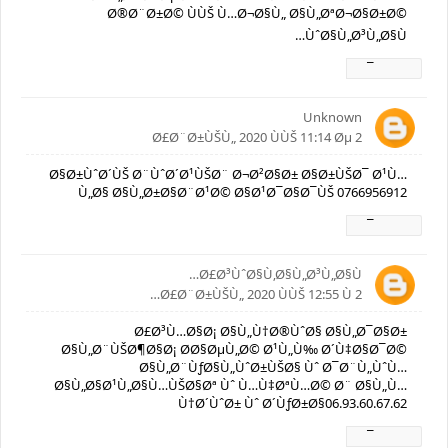
Ø®Ø¨Ø±Ø© ÙÙŠ Ù…Ø¬Ø§Ù„ Ø§Ù„ØªØ¬Ø§Ø±Ø©
ÙˆØ§Ù„Ø³Ù„Ø§Ù…
Ø±Ø¯
Unknown
2 Ø£Ø¨Ø±ÙŠÙ„ 2020 ÙÙŠ 11:14 Øµ
Ø§Ø±ÙˆØ´ÙŠ Ø¨ÙˆØ´Ø¹ÙŠØ¨ Ø¬Ø²Ø§Ø± Ø§Ø±ÙŠØ¯ Ø¹Ù…
Ù„Ø§ Ø§Ù„Ø±Ø§Ø¨Ø¹Ø© Ø§Ø¹Ø¯Ø§Ø¯ÙŠ 0766956912
Ø±Ø¯
Ø£Ø³ÙˆØ§Ù‚Ø§Ù„Ø³Ù„Ø§Ù…
2 Ø£Ø¨Ø±ÙŠÙ„ 2020 ÙÙŠ 12:55 Ù…
Ø£Ø³Ù…Ø§Ø¡ Ø§Ù„Ù†Ø®ÙˆØ§ Ø§Ù„Ø¯Ø§Ø±
Ø§Ù„Ø¨ÙŠØ¶Ø§Ø¡ Ø­Ø§ØµÙ„Ø© Ø¹Ù„Ù‰ Ø´Ù‡Ø§Ø¯Ø©
Ø§Ù„Ø¨ÙƒØ§Ù„ÙˆØ±ÙŠØ§ Ùˆ Ø¯Ø¨Ù„ÙˆÙ…
Ø§Ù„Ø§Ø¹Ù„Ø§Ù…ÙŠØ§Øª Ùˆ Ù…Ù‡ØªÙ…Ø© Ø¨ Ø§Ù„Ù…
Ù†Ø´ÙˆØ± Ùˆ Ø´ÙƒØ±Ø§06.93.60.67.62
Ø±Ø¯