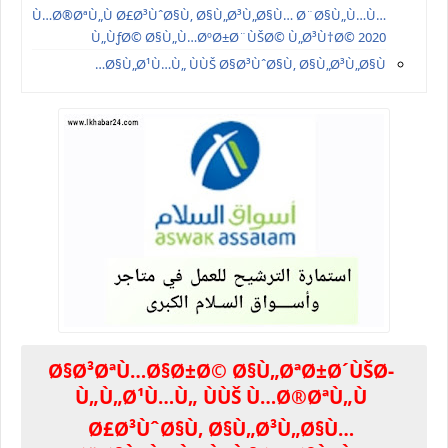
Ù…Ø®ØªÙ„Ù Ø£Ø³ÙˆØ§Ù‚ Ø§Ù„Ø³Ù„Ø§Ù… Ø¨Ø§Ù„Ù…Ù…
Ù„ÙƒØ© Ø§Ù„Ù…ØºØ±Ø¨ÙŠØ© Ù„Ø³Ù†Ø© 2020
Ø§Ù„Ø¹Ù…Ù„ ÙÙŠ Ø§Ø³ÙˆØ§Ù‚ Ø§Ù„Ø³Ù„Ø§Ù…
Ø§Ø³ØªÙ…Ø§Ø±Ø© Ø§Ù„ØªØ±Ø´ÙŠØ­
Ù„Ù„Ø¹Ù…Ù„ ÙÙŠ Ù…Ø®ØªÙ„Ù
Ø£Ø³ÙˆØ§Ù‚ Ø§Ù„Ø³Ù„Ø§Ù…