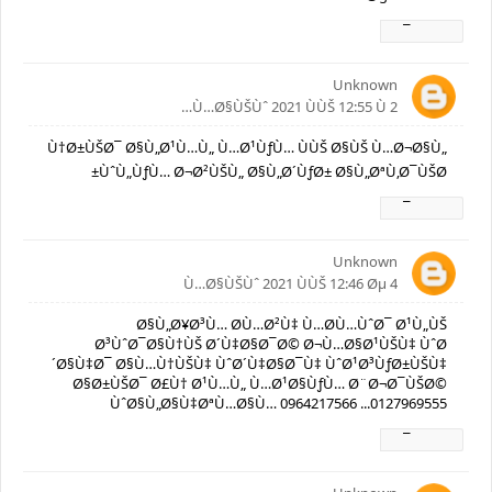
Ø±Ø¯
Unknown
2 Ù…Ø§ÙŠÙˆ 2021 ÙÙŠ 12:55 Ù…
Ù†Ø±ÙŠØ¯ Ø§Ù„Ø¹Ù…Ù„ Ù…Ø¹ÙƒÙ… ÙÙŠ Ø§ÙŠ Ù…Ø¬Ø§Ù„
ÙˆÙ„ÙƒÙ… Ø¬Ø²ÙŠÙ„ Ø§Ù„Ø´ÙƒØ± Ø§Ù„ØªÙ‚Ø¯ÙŠØ±
Ø±Ø¯
Unknown
4 Ù…Ø§ÙŠÙˆ 2021 ÙÙŠ 12:46 Øµ
Ø§Ù„Ø¥Ø³Ù… Ø­Ù…Ø²Ù‡ Ù…Ø­Ù…ÙˆØ¯ Ø¹Ù„ÙŠ
Ø³ÙˆØ¯Ø§Ù†ÙŠ Ø´Ù‡Ø§Ø¯Ø© Ø¬Ù…Ø§Ø¹ÙŠÙ‡ ÙˆØ
´Ø§Ù‡Ø¯ Ø§Ù…Ù†ÙŠÙ‡ ÙˆØ´Ù‡Ø§Ø¯Ù‡ ÙˆØ¹Ø³ÙƒØ±ÙŠÙ‡
Ø§Ø±ÙŠØ¯ Ø£Ù† Ø¹Ù…Ù„ Ù…Ø¹Ø§ÙƒÙ… Ø¨Ø¬Ø¯ÙŠØ©
ÙˆØ§Ù„Ø§Ù‡ØªÙ…Ø§Ù… 0964217566 ...0127969555
Ø±Ø¯