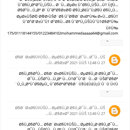
ÙˆØ§Ù„ØªØ¹Ù„ÙŠÙ… Ø¨Ù…ØµØ± ÙˆØ§Ù„ÙŠÙ…Ù† ÙƒÙ…
Ø§Ø¹Ù…Ù„Øª Ø¨ÙˆØ²Ø§Ø±Ø© Ø§Ù„Ø£ÙˆÙ‚Ø§Ù Ø§Ù„Ù…
ØµØ±ÙŠØ© Ø®Ø·ÙŠØ¨Ø§ ÙˆØ®Ø¨Ø±ØªÙ‰ Ø«Ù…Ø§Ù†
ÙˆØ¹Ø´Ø±ÙˆÙ† Ø¹Ø§Ù…Ø§ ÙˆØªÙ„ÙŠÙÙˆÙ†Ø§ØªÙ‰
Ù‡Ù‰
94525175/01118144155/01223484102mohammedaaaaa64@gmail.com
Ø±Ø¯
Ø§Ø¨Ø±Ø§Ù‡ÙŠÙ… ØµØ§Ù„Ø­ Ø§Ù„Ø¯Ù…Ø¯Ù…ÙŠ
27 Ù…Ø§Ø±Ø³ 2021 ÙÙŠ 12:48 Ù…
Ø§Ù„Ø§Ø³Ù… Ø§Ø¨Ø±Ø§Ù‡ÙŠÙ… ØµØ§Ù„Ø­ Ø§Ù„Ø¯Ù…
Ø¯Ù…ÙŠØ¹Ù…Ù„Øª Ù…Ù†Ø¯ÙˆØ¨ Ù…Ø¨ÙŠØ¹Ø§Øª
Ù„Ù„ØªÙˆØ§ØµÙ„ ÙˆØ§ØªØ³Ø§Ø¨ Ù§Ù£Ù£Ù¡Ù Ù¨Ù Ù¢Ù¨
Ø±Ø¯
Ø§Ø¨Ø±Ø§Ù‡ÙŠÙ… ØµØ§Ù„Ø­ Ø§Ù„Ø¯Ù…Ø¯Ù…ÙŠ
27 Ù…Ø§Ø±Ø³ 2021 ÙÙŠ 12:49 Ù…
Ø§Ù„Ø§Ø³Ù… Ø§Ø¨Ø±Ø§Ù‡ÙŠÙ… ØµØ§Ù„Ø­ Ø§Ù„Ø¯Ù…
Ø¯Ù…ÙŠØ¹Ù…Ù„Øª Ù…Ù†Ø¯ÙˆØ¨ Ù…Ø¨ÙŠØ¹Ø§Øª