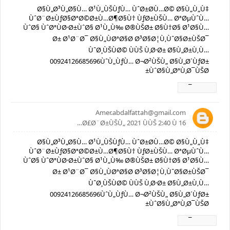
Ø§Ù„Ø³Ù„Ø§Ù… Ø¹Ù„ÙŠÙƒÙ… ÙˆØ±Ø­Ù…Ø© Ø§Ù„Ù„Ù‡
ÙˆØ¨Ø±ÙƒØ§ØªØ©Ø±Ù…Ø¶Ø§Ù† ÙƒØ±ÙŠÙ… ØªØµÙˆÙ…
ÙˆØ§ ÙˆØªÙØ·Ø±ÙˆØ§ Ø¹Ù„Ù‰ Ø®ÙŠØ± Ø§Ù†Ø§ Ø¹Ø§Ù…
Ø± Ø¹Ø¨Ø¯ Ø§Ù„ÙØªØ§Ø­ Ø³Ø§Ø¦Ù‚ÙˆØ§Ø±ÙŠØ¯
ÙˆØ¸ÙŠÙØ© ÙÙŠ Ù‚Ø·Ø± Ø§Ù„Ø±Ù‚Ù…
00924126685696ÙˆÙ„ÙƒÙ… Ø¬Ø²ÙŠÙ„ Ø§Ù„Ø´ÙƒØ±
ÙˆØ§Ù„ØªÙ‚Ø¯ÙŠØ±
Ø±Ø¯
Amer.abdalfattah@gmail.com
16 Ø£Ø¨Ø±ÙŠÙ„ 2021 ÙÙŠ 2:40 Ù…
Ø§Ù„Ø³Ù„Ø§Ù… Ø¹Ù„ÙŠÙƒÙ… ÙˆØ±Ø­Ù…Ø© Ø§Ù„Ù„Ù‡
ÙˆØ¨Ø±ÙƒØ§ØªØ©Ø±Ù…Ø¶Ø§Ù† ÙƒØ±ÙŠÙ… ØªØµÙˆÙ…
ÙˆØ§ ÙˆØªÙØ·Ø±ÙˆØ§ Ø¹Ù„Ù‰ Ø®ÙŠØ± Ø§Ù†Ø§ Ø¹Ø§Ù…
Ø± Ø¹Ø¨Ø¯ Ø§Ù„ÙØªØ§Ø­ Ø³Ø§Ø¦Ù‚ÙˆØ§Ø±ÙŠØ¯
ÙˆØ¸ÙŠÙØ© ÙÙŠ Ù‚Ø·Ø± Ø§Ù„Ø±Ù‚Ù…
00924126685696ÙˆÙ„ÙƒÙ… Ø¬Ø²ÙŠÙ„ Ø§Ù„Ø´ÙƒØ±
ÙˆØ§Ù„ØªÙ‚Ø¯ÙŠØ±
Ø±Ø¯