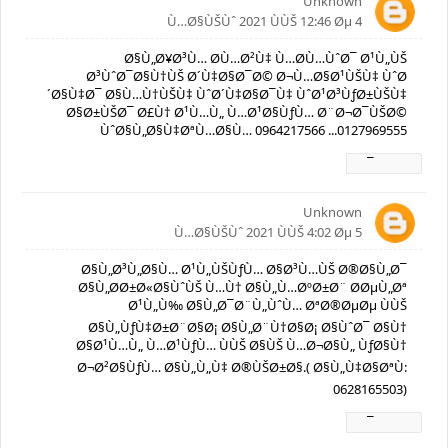
Unknown
4 Ù…Ø§ÙŠÙˆ 2021 ÙÙŠ 12:46 Øµ
Ø§Ù„Ø¥Ø³Ù… Ø­Ù…Ø²Ù‡ Ù…Ø­Ù…ÙˆØ¯ Ø¹Ù„ÙŠ
Ø³ÙˆØ¯Ø§Ù†ÙŠ Ø´Ù‡Ø§Ø¯Ø© Ø¬Ù…Ø§Ø¹ÙŠÙ‡ ÙˆØ
´Ø§Ù‡Ø¯ Ø§Ù…Ù†ÙŠÙ‡ ÙˆØ´Ù‡Ø§Ø¯Ù‡ ÙˆØ¹Ø³ÙƒØ±ÙŠÙ‡
Ø§Ø±ÙŠØ¯ Ø£Ù† Ø¹Ù…Ù„ Ù…Ø¹Ø§ÙƒÙ… Ø¨Ø¬Ø¯ÙŠØ©
ÙˆØ§Ù„Ø§Ù‡ØªÙ…Ø§Ù… 0964217566 ...0127969555
Ø±Ø¯
Unknown
5 Ù…Ø§ÙŠÙˆ 2021 ÙÙŠ 4:02 Øµ
Ø§Ù„Ø³Ù„Ø§Ù… Ø¹Ù„ÙŠÙƒÙ… Ø§Ø³Ù…ÙŠ Ø®Ø§Ù„Ø¯
Ø§Ù„Ø­Ø±Ø«Ø§ÙˆÙŠ Ù…Ù† Ø§Ù„Ù…ØºØ±Ø¨ Ø­ØµÙ„Øª
Ø¹Ù„Ù‰ Ø§Ù„Ø¯Ø¨Ù„ÙˆÙ… ØªØ®ØµØµ ÙÙŠ
Ø§Ù„ÙƒÙ‡Ø±Ø¨Ø§Ø¡ Ø§Ù„Ø¨Ù†Ø§Ø¡ Ø§ÙˆØ¯ Ø§Ù†
Ø§Ø¹Ù…Ù„ Ù…Ø¹ÙƒÙ… ÙÙŠ Ø§ÙŠ Ù…Ø¬Ø§Ù„ ÙƒØ§Ù†
Ø¬Ø²Ø§ÙƒÙ… Ø§Ù„Ù„Ù‡ Ø®ÙŠØ±Ø§.( Ø§Ù„Ù‡Ø§ØªÙ:
0628165503)
Ø±Ø¯