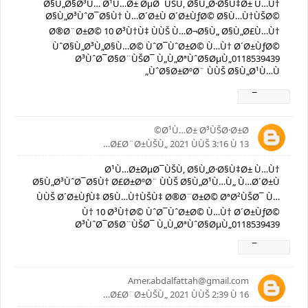
Ø§Ù„Ø§Ø³Ù… Ø¹Ù…Ø± ØµØ¯ÙŠÙ‚ Ø§Ù„Ø·Ø§Ù‡Ø± Ù…Ù†
Ø§Ù„Ø³ÙˆØ¯Ø§Ù† Ù…Ø´Ø±Ù Ø´Ø±ÙƒØ© Ø§Ù…Ù†ÙŠØ©
Ø®Ø¨Ø±Ø© 10 Ø³Ù†Ù‡ ÙÙŠ Ù…Ø¬Ø§Ù„ Ø§Ù„Ø£Ù…Ù†
ÙˆØ§Ù„Ø³Ù„Ø§Ù…Ø© ÙˆØ¯ÙˆØ±Ø© Ù…Ù† Ø´Ø±ÙƒØ©
Ø³ÙˆØ¯Ø§Ø¨ÙŠØ¯ Ù„Ù„ØªÙˆØ§ØµÙ„0118539439
ÙˆØ§Ø±ØºØ¨ ÙÙŠ Ø§Ù„Ø¹Ù…Ù„
Ø±Ø¯
Ø¹Ù…Ø± Ø³ÙŠØ·Ø±Ø©
13 Ø£Ø¨Ø±ÙŠÙ„ 2021 ÙÙŠ 3:16 Ù…
Ø¹Ù…Ø±ØµØ¯ÙŠÙ‚ Ø§Ù„Ø·Ø§Ù‡Ø± Ù…Ù†
Ø§Ù„Ø³ÙˆØ¯Ø§Ù† Ø£Ø±ØºØ¨ ÙÙŠ Ø§Ù„Ø¹Ù…Ù„ Ù…Ø´Ø±Ù
ÙÙŠ Ø´Ø±ÙƒÙ‡ Ø§Ù…Ù†ÙŠÙ‡ Ø®Ø¨Ø±Ø© ØªØ²ÙŠØ¯ Ù…
Ù† 10 Ø³Ù†Ø© ÙˆØ¯ÙˆØ±Ø© Ù…Ù† Ø´Ø±ÙƒØ©
Ø³ÙˆØ¯Ø§Ø¨ÙŠØ¯ Ù„Ù„ØªÙˆØ§ØµÙ„0118539439
Ø±Ø¯
Amer.abdalfattah@gmail.com
16 Ø£Ø¨Ø±ÙŠÙ„ 2021 ÙÙŠ 2:39 Ù…