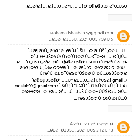
Ø£Ø²Ø§Ù„ Ø§Ù„Ù…Ø¤Ù„Ù Ù‡Ø°Ø§ Ø§Ù„ØªØ¹Ù„ÙŠÙ‚.
Ø±Ø¯
Mohamadshaaban.sy@gmail.com
5 Ø£Ø¨Ø±ÙŠÙ„ 2021 ÙÙŠ 7:39 Ù…
Ù†Ø¶Ø§Ù„ Ø§Ø¨Ø±Ø§Ù‡ÙŠÙ… Ø²Ø±ÙŠÙ‚Ø© Ù…Ù†
Ø³ÙˆØ±ÙŠØ§ Ù¤Ù¥Ø³Ù†Ø© Ù…Ø¯Ø±Ø¨ ÙˆØ­ÙƒÙ…
Ø¯ÙˆÙ„ÙŠ Ù„Ø¹Ø¨Ø© ÙƒØ§Ø±Ø§ØªÙŠÙ‡ ÙˆÙ†Ø³ÙˆØ± Ø­
Ø§Ø¦Ø²Ø¹Ù„Ù‰ Ø­Ø²Ø§Ù… Ø§Ø³ÙˆØ¯ Ø³ØªØ© Ø¯Ø§Ù†
Ù†Ø³ÙˆØ± Ø¯ÙØ§Ø¹ÙŠØ© ÙˆØ­Ù…Ø§ÙŠØ© Ø
´Ø®ØµÙŠØ§Øª Ù…Ù† Ø£Ù„Ù…Ø§Ù†ÙŠØ§ gmail ../
nidalab99@gmail.com /Ù©Ù¦Ù£Ù©Ù£Ù£Ù¢Ù©Ù¢Ù¦Ù¡Ù¥+
Ø§Ø±ØºØ¨ Ø¨Ø§Ù„Ø¹Ù…Ù„ ÙÙŠ Ù‚Ø·Ø± ÙÙŠ Ø§Ù„Ø­Ù…
Ø§ÙŠØ© ÙˆØ§Ù„Ø§Ù…Ù† ...
Ø±Ø¯
Ø¹Ù…Ø± Ø³ÙŠØ·Ø±Ø©
13 Ø£Ø¨Ø±ÙŠÙ„ 2021 ÙÙŠ 3:12 Ù…