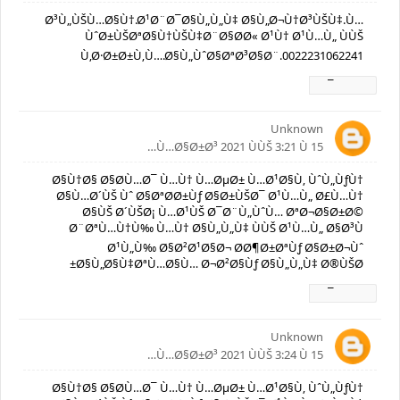
Ø³Ù„ÙŠÙ…Ø§Ù†.Ø¹Ø¨Ø¯Ø§Ù„Ù„Ù‡ Ø§Ù„Ø¬Ù†Ø³ÙŠÙ‡.Ù…
ÙˆØ±ÙŠØªØ§Ù†ÙŠÙ‡Ø¨Ø§Ø­Ø« Ø¹Ù† Ø¹Ù…Ù„ ÙÙŠ
Ù‚Ø·Ø±Ø±Ù‚Ù….Ø§Ù„ÙˆØ§ØªØ³Ø§Ø¨.0022231062241
Ø±Ø¯
Unknown
15 Ù…Ø§Ø±Ø³ 2021 ÙÙŠ 3:21 Ù…
Ø§Ù†Ø§ Ø§Ø­Ù…Ø¯ Ù…Ù† Ù…ØµØ± Ù…Ø¹Ø§Ù‚ ÙˆÙ„ÙƒÙ†
Ø§Ù…Ø´ÙŠ Ùˆ Ø§ØªØ­Ø±Ùƒ Ø§Ø±ÙŠØ¯ Ø¹Ù…Ù„ Ø£Ù…Ù†
Ø§ÙŠ Ø´ÙŠØ¡ Ù…Ø¹ÙŠ Ø¯Ø¨Ù„ÙˆÙ… ØªØ¬Ø§Ø±Ø©
Ø¨ØªÙ…Ù†Ù‰ Ù…Ù† Ø§Ù„Ù„Ù‡ ÙÙŠ Ø¹Ù…Ù„ Ø§Ø³Ù
Ø¹Ù„Ù‰ Ø§Ø²Ø¹Ø§Ø¬ Ø­Ø¶Ø±ØªÙƒ Ø§Ø±Ø¬Ùˆ
Ø§Ù„Ø§Ù‡ØªÙ…Ø§Ù… Ø¬Ø²Ø§Ùƒ Ø§Ù„Ù„Ù‡ Ø®ÙŠØ±
Ø±Ø¯
Unknown
15 Ù…Ø§Ø±Ø³ 2021 ÙÙŠ 3:24 Ù…
Ø§Ù†Ø§ Ø§Ø­Ù…Ø¯ Ù…Ù† Ù…ØµØ± Ù…Ø¹Ø§Ù‚ ÙˆÙ„ÙƒÙ†