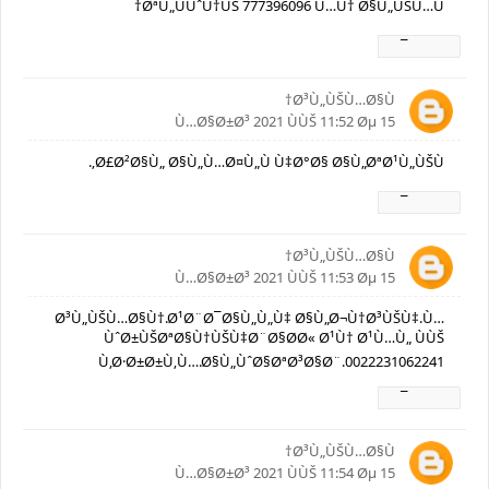
ØªÙ„ÙÙˆÙ†ÙŠ 777396096 Ù…Ù† Ø§Ù„ÙŠÙ…Ù†
Ø±Ø¯
Ø³Ù„ÙŠÙ…Ø§Ù†
15 Ù…Ø§Ø±Ø³ 2021 ÙÙŠ 11:52 Øµ
Ø£Ø²Ø§Ù„ Ø§Ù„Ù…Ø¤Ù„Ù Ù‡Ø°Ø§ Ø§Ù„ØªØ¹Ù„ÙŠÙ‚.
Ø±Ø¯
Ø³Ù„ÙŠÙ…Ø§Ù†
15 Ù…Ø§Ø±Ø³ 2021 ÙÙŠ 11:53 Øµ
Ø³Ù„ÙŠÙ…Ø§Ù†.Ø¹Ø¨Ø¯Ø§Ù„Ù„Ù‡ Ø§Ù„Ø¬Ù†Ø³ÙŠÙ‡.Ù…
ÙˆØ±ÙŠØªØ§Ù†ÙŠÙ‡Ø¨Ø§Ø­Ø« Ø¹Ù† Ø¹Ù…Ù„ ÙÙŠ
Ù‚Ø·Ø±Ø±Ù‚Ù….Ø§Ù„ÙˆØ§ØªØ³Ø§Ø¨.0022231062241
Ø±Ø¯
Ø³Ù„ÙŠÙ…Ø§Ù†
15 Ù…Ø§Ø±Ø³ 2021 ÙÙŠ 11:54 Øµ