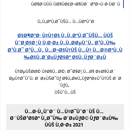
ÙØ§Ø·ÙÙÙ ÙØ§ÙØ£Ø¬Ø§ÙØ¨ Ø³Ø¬Ù Ø·ÙØ¨Ù
Ù„Ù„ØªÙ‚Ø¯ÙŠÙ… Ù…ÙØªÙˆØ­
Ø§Ø¶ØºØ· Ù‡Ù†Ø§ Ù„Ù„ØªÙ‚Ø¯ÙŠÙ… ÙÙŠ
ÙˆØ¸Ø§Ø¦Ù Ù‚Ø·Ø± Ù„Ù„Ø­ØµÙˆÙ„ Ø¹Ù„Ù‰
Ø¹Ù‚Ø¯ Ø¹Ù…Ù„ Ù…Ø¬Ø§Ù†ÙŠ Ù…Ù† Ù…Ø®ØªÙ„Ù
Ø§Ù„Ø´Ø±ÙƒØ§Øª Ø§Ù„ÙƒØ¨Ø±Ù‰
Ù†ØµÙŠØ­Ø© Ù‡Ø§Ù…Ø©: Ø¯Ø§Ø¦Ù…Ø§ Ø±Ø§Ù‚Ø¨
ØµÙ†Ø¯ÙˆÙ‚ Ø¨Ø±ÙŠØ¯Ùƒ Ø§Ù„Ø¥Ù„ÙƒØªØ±ÙˆÙ†ÙŠ Ø¨Ø
´ÙƒÙ„
ÙŠÙˆÙ…ÙŠ
Ù…Ø·Ù„ÙˆØ¨ Ù…Ù†Ø¯ÙˆØ¨ÙŠ Ù…
Ø¨ÙŠØ¹Ø§Øª Ù„Ø¯Ù‰ Ø´Ø±ÙƒØ© ÙƒØ¨Ø±Ù‰
ÙÙŠ Ù‚Ø·Ø± 2021