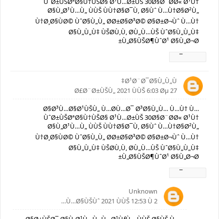
ÙˆØ±ÙŠØªØ§Ù†ÙŠØ§ Ø¹Ù…Ø±ÙŠ 30Ø§Ø¨Ø­Ø« Ø¹Ù†
Ø§Ù„Ø¹Ù…Ù„ ÙÙŠ ÙÙ†Ø§Ø¯Ù‚ Ø§Ùˆ Ù…Ù†Ø§Ø²Ù„
Ù†Ø¸Ø§ÙØ© ÙˆØ§Ù„Ù„ Ø­Ø±Ø§Ø³Ø© Ø§Ø±Ø¬Ùˆ Ù…Ù†
Ø§Ù„Ù„Ù‡ ÙŠØ­Ù‚Ù‚ Ø­Ù„Ù…ÙŠ ÙˆØ§Ù„Ù„Ù‡
Ù„Ø§ÙŠØ¶ÙˆØ¹ Ø§Ù„Ø¬Ø±
Ø±Ø¯
Ø¹Ø¨Ø¯Ø§Ù„Ù„Ù‡
27 Ø£Ø¨Ø±ÙŠÙ„ 2021 ÙÙŠ 6:03 Øµ
Ø§Ø³Ù…Ø§Ø¹ÙŠÙ„ Ù…Ø­Ù…Ø¯ Ø³Ø§Ù„Ù… Ù…Ù† Ù…
ÙˆØ±ÙŠØªØ§Ù†ÙŠØ§ Ø¹Ù…Ø±ÙŠ 30Ø§Ø¨Ø­Ø« Ø¹Ù†
Ø§Ù„Ø¹Ù…Ù„ ÙÙŠ ÙÙ†Ø§Ø¯Ù‚ Ø§Ùˆ Ù…Ù†Ø§Ø²Ù„
Ù†Ø¸Ø§ÙØ© ÙˆØ§Ù„Ù„ Ø­Ø±Ø§Ø³Ø© Ø§Ø±Ø¬Ùˆ Ù…Ù†
Ø§Ù„Ù„Ù‡ ÙŠØ­Ù‚Ù‚ Ø­Ù„Ù…ÙŠ ÙˆØ§Ù„Ù„Ù‡
Ù„Ø§ÙŠØ¶ÙˆØ¹ Ø§Ù„Ø¬Ø±
Ø±Ø¯
Unknown
2 Ù…Ø§ÙŠÙˆ 2021 ÙÙŠ 12:53 Ù…