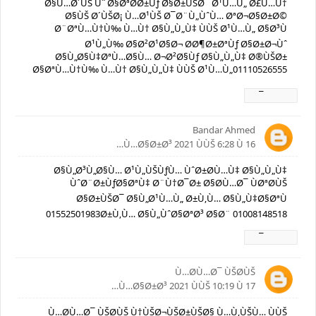
Ø§Ù…Ø´ÙŠ Ùˆ Ø§ØªØ­Ø±Ùƒ Ø§Ø±ÙŠØ¯ Ø¹Ù…Ù„ Ø£Ù…Ù†
Ø§ÙŠ Ø´ÙŠØ¡ Ù…Ø¹ÙŠ Ø¯Ø¨Ù„ÙˆÙ… ØªØ¬Ø§Ø±Ø©
Ø¨ØªÙ…Ù†Ù‰ Ù…Ù† Ø§Ù„Ù„Ù‡ ÙÙŠ Ø¹Ù…Ù„ Ø§Ø³Ù
Ø¹Ù„Ù‰ Ø§Ø²Ø¹Ø§Ø¬ Ø­Ø¶Ø±ØªÙƒ Ø§Ø±Ø¬Ùˆ
Ø§Ù„Ø§Ù‡ØªÙ…Ø§Ù… Ø¬Ø²Ø§Ùƒ Ø§Ù„Ù„Ù‡ Ø®ÙŠØ±
Ø§ØªÙ…Ù†Ù‰ Ù…Ù† Ø§Ù„Ù„Ù‡ ÙÙŠ Ø¹Ù…Ù„01110526555
Ø±Ø¯
Bandar Ahmed
16 Ù…Ø§Ø±Ø³ 2021 ÙÙŠ 6:28 Ù…
Ø§Ù„Ø³Ù„Ø§Ù… Ø¹Ù„ÙŠÙƒÙ… ÙˆØ±Ø­Ù…Ù‡ Ø§Ù„Ù„Ù‡
ÙˆØ¨Ø±ÙƒØ§ØªÙ‡ Ø¨Ù†Ø¯Ø± Ø§Ø­Ù…Ø¯ ÙØªØ­ÙŠ
Ø§Ø±ÙŠØ¯ Ø§Ù„Ø¹Ù…Ù„ Ø±Ù‚Ù… Ø§Ù„Ù‡Ø§ØªÙ
01552501983Ø±Ù‚Ù… Ø§Ù„ÙˆØ§ØªØ³ Ø§Ø¨ 01008148518
Ø±Ø¯
Ù…Ø­Ù…Ø¯ ÙŠØ­ÙŠ
17 Ù…Ø§Ø±Ø³ 2021 ÙÙŠ 10:19 Ù…
Ù…Ø­Ù…Ø¯ ÙŠØ­ÙŠ Ù†ÙŠØ¬ÙŠØ±ÙŠØ§ Ù…Ù‚ÙŠÙ… ÙÙŠ