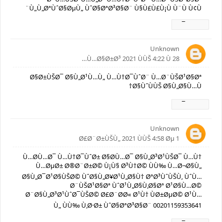
Ù„Ù„ØªÙˆØ§ØµÙ„ ÙˆØ§ØªØ³Ø§Ø¨ Ù§Ù£Ù£Ù¡Ù Ù¨Ù Ù¢Ù¨
Ø±Ø¯
Unknown
28 Ù…Ø§Ø±Ø³ 2021 ÙÙŠ 4:22 Ù…
Ø§Ø±ÙŠØ¯ Ø§Ù„Ø¹Ù…Ù„ Ù…Ù†Ø¯ÙˆØ¨ Ù…Ø¨ÙŠØ¹Ø§Øª
Ø§ÙˆÙÙŠ Ø§Ù„Ø§Ù…Ù†
Ø±Ø¯
Unknown
1 Ø£Ø¨Ø±ÙŠÙ„ 2021 ÙÙŠ 4:58 Øµ
Ù…Ø­Ù…Ø¯ Ù…Ù†Ø¯ÙˆØ± Ø§Ø­Ù…Ø¯ Ø§Ù„Ø³Ø¹ÙŠØ¯ Ù…Ù†
Ù…ØµØ± Ø®Ø¨Ø±Ø© Ù¡Ù§ Ø³Ù†Ø© ÙÙ‰ Ù…Ø¬Ø§Ù„
Ø§Ù„Ø¯Ø¹Ø§ÙŠØ© ÙˆØ§Ù„Ø¥Ø¹Ù„Ø§Ù† ØªØ³ÙˆÙŠÙ‚ ÙˆÙ…
Ø¨ÙŠØ¹Ø§Øª ÙˆØ¹Ù„Ø§Ù‚Ø§Øª Ø¹Ø§Ù…Ø©
Ø¨Ø§Ù„Ø³Ø¹ÙˆØ¯ÙŠØ© Ø£Ø¨Ø­Ø« Ø¹Ù† ÙØ±ØµØ© Ø¹Ù…
Ù„ ÙÙ‰ Ù‚Ø·Ø± ÙˆØ§ØªØ³Ø§Ø¨ 00201159353641