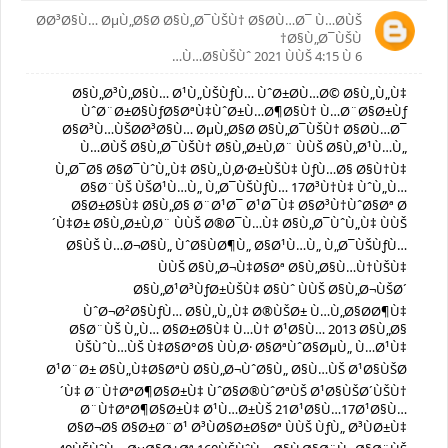
Ø­Ø³Ø§Ù… ØµÙ„Ø§Ø­ Ø§Ù„Ø¯ÙŠÙ† Ø§Ø­Ù…Ø¯ Ù…Ø­ÙŠ
Ø§Ù„Ø¯ÙŠÙ†
6 Ù…Ø§ÙŠÙˆ 2021 ÙÙŠ 4:15 Ù…
Ø§Ù„Ø³Ù„Ø§Ù… Ø¹Ù„ÙŠÙƒÙ… ÙˆØ±Ø­Ù…Ø© Ø§Ù„Ù„Ù‡
ÙˆØ¨Ø±Ø§ÙƒØ§ØªÙ‡ÙˆØ±Ù…Ø¶Ø§Ù† Ù…Ø¨Ø§Ø±Ùƒ
Ø§Ø³Ù…ÙŠØ­Ø³Ø§Ù… ØµÙ„Ø§Ø­ Ø§Ù„Ø¯ÙŠÙ† Ø§Ø­Ù…Ø¯
Ù…Ø­ÙŠ Ø§Ù„Ø¯ÙŠÙ† Ø§Ù„Ø±Ù‚Ø¨ ÙÙŠ Ø§Ù„Ø¹Ù…Ù„
Ù„Ø¯Ø§ Ø§Ø¯ÙˆÙ„Ù‡ Ø§Ù„Ù‚Ø·Ø±ÙŠÙ‡ ÙƒÙ…Ø§ Ø§Ù†Ù‡
Ø§Ø¨ÙŠ ÙŠØ¹Ù…Ù„ Ù„Ø¯ÙŠÙƒÙ… 17Ø³Ù†Ù‡ ÙˆÙ„Ù…
Ø§Ø±Ø§Ù‡ Ø§Ù„Ø§ Ø¨Ø¹Ø¯ Ø¹Ø¯Ù‡ Ø§Ø³Ù†ÙˆØ§Øª Ø
´Ù‡Ø± Ø§Ù„Ø±Ù‚Ø¨ ÙÙŠ Ø®Ø¯Ù…Ù‡ Ø§Ù„Ø¯ÙˆÙ„Ù‡ ÙÙŠ
Ø§ÙŠ Ù…Ø¬Ø§Ù„ ÙˆØ§ÙØ¶Ù„ Ø§Ø¹Ù…Ù„ Ù„Ø¯ÙŠÙƒÙ…
ÙÙŠ Ø§Ù„Ø¬Ù‡Ø§Øª Ø§Ù„Ø§Ù…Ù†ÙŠÙ‡
Ø§Ù„Ø¹Ø³ÙƒØ±ÙŠÙ‡ Ø§Ùˆ ÙÙŠ Ø§Ù„Ø¬ÙŠØ´
ÙˆØ¬Ø²Ø§ÙƒÙ… Ø§Ù„Ù„Ù‡ Ø®ÙŠØ± Ù…Ù„Ø§Ø­Ø¶Ù‡
Ø§Ø¨ÙŠ Ù„Ù… Ø§Ø±Ø§Ù‡ Ù…Ù† Ø¹Ø§Ù… 2013 Ø§Ù„Ø§
ÙŠÙˆÙ…ÙŠ Ù‡Ø§Ø°Ø§ ÙÙ‚Ø· Ø§ØªÙˆØ§ØµÙ„ Ù…Ø¹Ù‡
Ø¹Ø¨Ø± Ø§Ù„Ù‡Ø§ØªÙ Ø§Ù„Ø¬ÙˆØ§Ù„ Ø§Ù…ÙŠ Ø¹Ø§ÙŠØ
´Ù‡ Ø¨Ù†ØªØ¶Ø§Ø±Ù‡ ÙˆØ§Ø®ÙˆØªÙŠ Ø¹Ø§ÙŠØ´ÙŠÙ†
Ø¨Ù†ØªØ¶Ø§Ø±Ù‡ Ø¹Ù…Ø±ÙŠ 21Ø¹Ø§Ù…17Ø¹Ø§Ù…
Ø§Ø¬Ø§ Ø§Ø±Ø¨Ø¹ Ø³ÙØ§Ø±Ø§Øª ÙÙŠ ÙƒÙ„ Ø³ÙØ±Ù‡