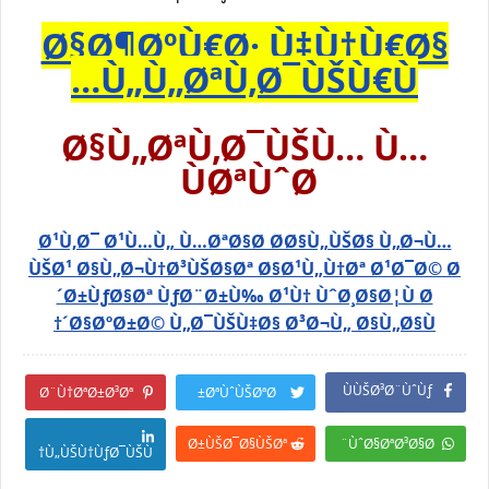
Ø§Ø¶ØºÙ€Ø· Ù‡Ù†Ù€Ø§
Ù„Ù„ØªÙ‚Ø¯ÙŠÙ€Ù…
Ø§Ù„ØªÙ‚Ø¯ÙŠÙ… Ù…
ÙØªÙˆØ­
Ø¹Ù‚Ø¯ Ø¹Ù…Ù„ Ù…ØªØ§Ø­ Ø­Ø§Ù„ÙŠØ§ Ù„Ø¬Ù…
ÙŠØ¹ Ø§Ù„Ø¬Ù†Ø³ÙŠØ§Øª Ø§Ø¹Ù„Ù†Øª Ø¹Ø¯Ø© Ø
´Ø±ÙƒØ§Øª ÙƒØ¨Ø±Ù‰ Ø¹Ù† ÙˆØ¸Ø§Ø¦Ù Ø
´Ø§ØºØ±Ø© Ù„Ø¯ÙŠÙ‡Ø§ Ø³Ø¬Ù„ Ø§Ù„Ø§Ù†
ÙÙŠØ³Ø¨ÙˆÙƒ
Ø¨Ù†ØªØ±Ø³Øª
ØªÙˆÙŠØªØ±
Ø±ÙŠØ¯Ø§ÙŠØª
ÙˆØ§ØªØ³Ø§Ø¨
Ù„ÙŠÙ†ÙƒØ¯ÙŠÙ†