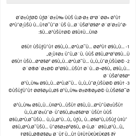
Ø´Ø±ÙƒØ© ÙƒØ¨Ø±Ù‰ ÙÙŠ Ù‚Ø·Ø± ØªØ¨Ø­Ø« Ø¹Ù†
ØªÙˆØ¸ÙŠÙ Ù…Ù†Ø¯ÙˆØ¨ÙŠ Ù…Ø¨ÙŠØ¹Ø§Øª Ø¨Ø´Ø±ÙˆØ·
Ù…Ø¹ÙŠÙ†Ø© Ø§Ù‡Ù…Ù‡Ø§:
1- Ø§Ù† ÙŠÙƒÙˆÙ† Ø§Ù„Ù…ØªÙ‚Ø¯Ù… Ø­Ø³Ù† Ø§Ù„Ù…
Ø¸Ù‡Ø± ÙˆÙ„Ø¨Ù‚ ÙÙŠ Ø§Ù„ØªØ¹Ø§Ù…Ù„
2- Ø§Ù† ÙŠÙ…ØªØ§Ø² Ø§Ù„Ù…ØªÙ‚Ø¯Ù… Ù„Ù„ÙˆØ¸ÙŠÙØ©
Ø¨Ø®Ø¨Ø±Ø© Ø¹Ø§Ù…ÙŠÙ† Ø¨Ù…Ø¬Ø§Ù„ Ø§Ù„Ù…
Ø¨ÙŠØ¹Ø§Øª
3- Ø¹Ù„Ù‰ Ø§Ù„Ù…ØªÙ‚Ø¯Ù… Ù„Ù„ÙˆØ¸ÙŠÙØ© Ø§Ù†
ÙŠÙƒÙˆÙ† Ø­Ø§ØµÙ„Ø§ Ø¹Ù„Ù‰ Ø±Ø®ØµØ© Ù‚ÙŠØ§Ø¯Ø©
Ø¹Ù„Ù‰ Ø§Ù„Ù…Ù‡ØªÙ…ÙŠÙ† Ø§Ù„Ù…ØªÙˆÙØ±ÙŠÙ†
Ù„Ù„Ø´Ø±ÙˆØ· ÙˆØ§Ù„Ø±Ø§ØºØ¨ÙŠÙ† ÙÙŠ
Ø§Ù„ØªÙ‚Ø¯ÙŠÙ… Ù„Ù„Ø¹Ù…Ù„ ÙƒÙ„ Ù…Ø§Ø¹Ù„ÙŠÙƒ Ù‡Ùˆ
Ø§Ù„ØªÙ‚Ø¯ÙŠÙ… ÙˆØ§Ø±Ø³Ø§Ù„ Ø·Ù„Ø¨ Ø§Ù„Ø¹Ù…Ù„
Ø§Ù„Ø®Ø§Øµ Ø¨Ùƒ Ù…Ù† Ù‡Ù†Ù€Ù€Ù€Ø§ ðŸ‘‡