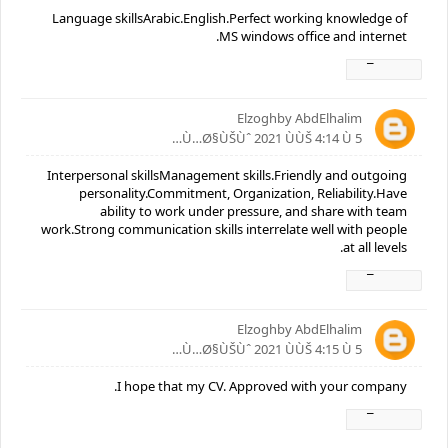
Language skillsArabic.English.Perfect working knowledge of
MS windows office and internet.
Ø±Ø¯
Elzoghby AbdElhalim
5 Ù…Ø§ÙŠÙˆ 2021 ÙÙŠ 4:14 Ù…
Interpersonal skillsManagement skills.Friendly and outgoing
personality.Commitment, Organization, Reliability.Have
ability to work under pressure, and share with team
work.Strong communication skills interrelate well with people
at all levels.
Ø±Ø¯
Elzoghby AbdElhalim
5 Ù…Ø§ÙŠÙˆ 2021 ÙÙŠ 4:15 Ù…
I hope that my CV. Approved with your company.
Ø±Ø¯