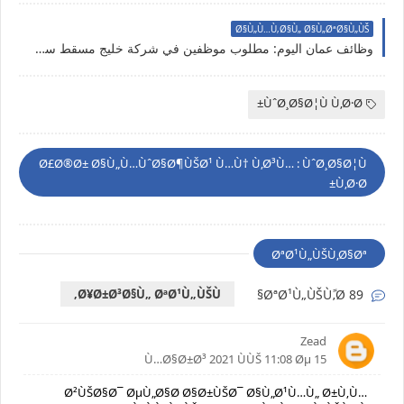
Ø§Ù„Ù…Ù‚Ø§Ù„ Ø§Ù„ØªØ§Ù„ÙŠ
وظائف عمان اليوم: مطلوب موظفين في شركة خليج مسقط سجل الان
ÙˆØ¸Ø§Ø¦Ù Ù‚Ø·Ø±
Ø£Ø®Ø± Ø§Ù„Ù…ÙˆØ§Ø¶ÙŠØ¹ Ù…Ù† Ù‚Ø³Ù… : ÙˆØ¸Ø§Ø¦Ù
Ù‚Ø·Ø±
ØªØ¹Ù„ÙŠÙ‚Ø§Øª
Ø¥Ø±Ø³Ø§Ù„ ØªØ¹Ù„ÙŠÙ‚
89 ØªØ¹Ù„ÙŠÙ‚ًØ§
Zead
15 Ù…Ø§Ø±Ø³ 2021 ÙÙŠ 11:08 Øµ
Ø²ÙŠØ§Ø¯ ØµÙ„Ø§Ø­ Ø§Ø±ÙŠØ¯ Ø§Ù„Ø¹Ù…Ù„ Ø±Ù‚Ù…