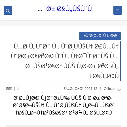
Ù„Ø®Ø¨Ø± Ø§Ù„ÙŠÙˆÙ…
ÙˆØ¸Ø§Ø¦Ù Ù‚Ø·Ø±
Ù…Ø·Ù„ÙˆØ¨ Ù…ÙˆØ¸ÙÙŠÙ† Ø£Ù…Ù†
ÙˆØ­Ø±Ø§Ø³Ø© ÙˆÙ…Ù†Ø¯ÙˆØ¨ÙŠ Ù…
Ø¨ÙŠØ¹Ø§Øª ÙÙŠ Ù‚Ø·Ø± Ø³Ø¬Ù„
Ø§Ù„Ø¢Ù†
(89)
12 Ù…Ø§Ø±Ø³ 2021
Officiel
Ø´Ø±ÙƒØ© ÙƒØ¨Ø±Ù‰ ÙÙŠ Ù‚Ø·Ø± ØªØ­
ØªØ§Ø¬ÙŠÙ† Ù…ÙˆØ¸ÙÙŠÙ† Ù„Ø¬Ù…ÙŠØ¹
Ø§Ù„Ø¬Ù†Ø³ÙŠØ§Øª Ø³Ø¬ّÙ„ Ø§Ù„Ø¢Ù†