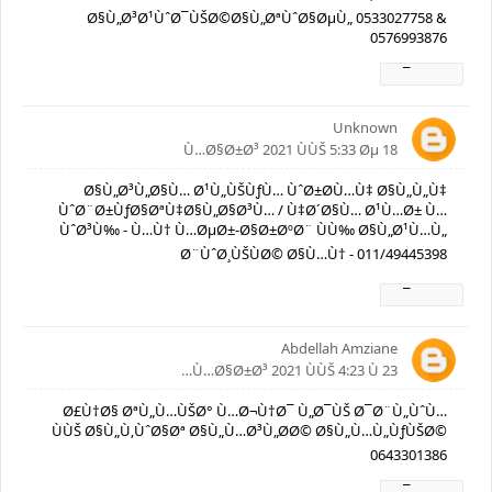
Ø§Ù„Ø³Ø¹ÙˆØ¯ÙŠØ©Ø§Ù„ØªÙˆØ§ØµÙ„ 0533027758 &
0576993876
Ø±Ø¯
Unknown
18 Ù…Ø§Ø±Ø³ 2021 ÙÙŠ 5:33 Øµ
Ø§Ù„Ø³Ù„Ø§Ù… Ø¹Ù„ÙŠÙƒÙ… ÙˆØ±Ø­Ù…Ù‡ Ø§Ù„Ù„Ù‡
ÙˆØ¨Ø±ÙƒØ§ØªÙ‡Ø§Ù„Ø§Ø³Ù… / Ù‡Ø´Ø§Ù… Ø¹Ù…Ø± Ù…
ÙˆØ³Ù‰ - Ù…Ù† Ù…ØµØ±-Ø§Ø±ØºØ¨ ÙÙ‰ Ø§Ù„Ø¹Ù…Ù„
Ø¨ÙˆØ¸ÙŠÙØ© Ø§Ù…Ù† - 011/49445398
Ø±Ø¯
Abdellah Amziane
23 Ù…Ø§Ø±Ø³ 2021 ÙÙŠ 4:23 Ù…
Ø£Ù†Ø§ ØªÙ„Ù…ÙŠØ° Ù…Ø¬Ù†Ø¯ Ù„Ø¯ÙŠ Ø¯Ø¨Ù„ÙˆÙ…
ÙÙŠ Ø§Ù„Ù‚ÙˆØ§Øª Ø§Ù„Ù…Ø³Ù„Ø­Ø© Ø§Ù„Ù…Ù„ÙƒÙŠØ©
0643301386
Ø±Ø¯