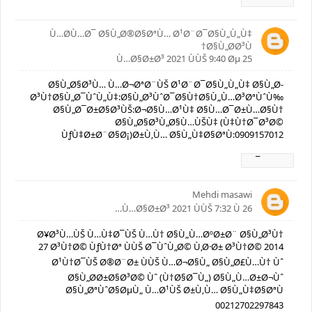
Ù…Ø­Ù…Ø¯ Ø§Ù„Ø®Ø§ØªÙ… Ø¹Ø¨Ø¯Ø§Ù„Ù„Ù‡
Ø§Ù„Ø­Ø³Ù†
25 Ù…Ø§Ø±Ø³ 2021 ÙÙŠ 9:40 Øµ
Ø§Ù„Ø§Ø³Ù… Ù…Ø¬ØªØ¨ÙŠ Ø¹Ø¨Ø¯Ø§Ù„Ù„Ù‡ Ø§Ù„Ø­
Ø³Ù†Ø§Ù„Ø¯ÙˆÙ„Ù‡:Ø§Ù„Ø³ÙˆØ¯Ø§Ù†Ø§Ù„Ù…Ø³ØªÙˆÙ‰
Ø§Ù„Ø¯Ø±Ø§Ø³ÙŠ:Ø¬Ø§Ù…Ø¹Ù‡ Ø§Ù…Ø¯Ø±Ù…Ø§Ù†
Ø§Ù„Ø§Ø³Ù„Ø§Ù…ÙŠÙ‡ (Ù‡Ù†Ø¯Ø³Ø©
ÙƒÙ‡Ø±Ø¨Ø§Ø¡)Ø±Ù‚Ù… Ø§Ù„Ù‡Ø§ØªÙ:0909157012
Ø±Ø¯
Mehdi masawi
26 Ù…Ø§Ø±Ø³ 2021 ÙÙŠ 7:32 Ù…
Ø¥Ø³Ù…ÙŠ Ù…Ù‡Ø¯ÙŠ Ù…Ù† Ø§Ù„Ù…ØºØ±Ø¨ Ø§Ù„Ø³Ù†
27 Ø³Ù†Ø© ÙƒÙ†Øª ÙÙŠ Ø¯ÙˆÙ„Ø© Ù‚Ø·Ø± Ø³Ù†Ø© 2014
Ø¹Ù†Ø¯ÙŠ Ø®Ø¨Ø± ÙÙŠ Ù…Ø¬Ø§Ù„ Ø§Ù„Ø£Ù…Ù† Ùˆ
Ø§Ù„Ø­Ø±Ø§Ø³Ø© Ùˆ (Ù†Ø§Ø¯Ù„) Ø§Ù„Ù…Ø±Ø¬Ùˆ
Ø§Ù„ØªÙˆØ§ØµÙ„ Ù…Ø¹ÙŠ Ø±Ù‚Ù… Ø§Ù„Ù‡Ø§ØªÙ
00212702297843