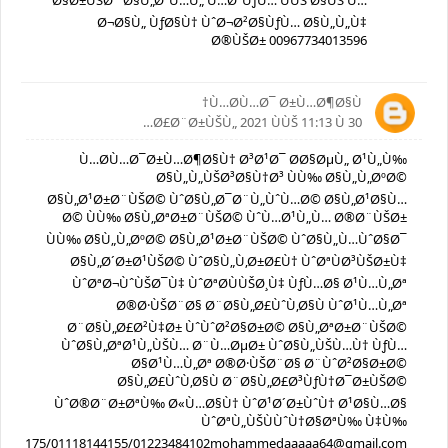
Ø§Ø±ÙŠØ¯ Ø§Ù„Ø¹Ù…Ù„ Ù…Ø¹ÙƒÙ… ÙÙŠ Ø§ÙŠ Ù…
Ø¬Ø§Ù„ ÙƒØ§Ù† ÙˆØ¬Ø²Ø§ÙƒÙ… Ø§Ù„Ù„Ù‡
Ø®ÙŠØ± 00967734013596
Ù…Ø­Ù…Ø¯ Ø±Ù…Ø¶Ø§Ù†
30 Ø£Ø¨Ø±ÙŠÙ„ 2021 ÙÙŠ 11:13 Ù…
Ù…Ø­Ù…Ø¯Ø±Ù…Ø¶Ø§Ù† Ø³Ø¹Ø¯ Ø­Ø§ØµÙ„ Ø¹Ù„Ù‰
Ø§Ù„Ù„ÙŠØ³Ø§Ù†Ø³ ÙÙ‰ Ø§Ù„Ù„ØºØ©
Ø§Ù„Ø¹Ø±Ø¨ÙŠØ© ÙˆØ§Ù„Ø¯Ø¨Ù„ÙˆÙ…Ø© Ø§Ù„Ø¹Ø§Ù…
Ø© ÙÙ‰ Ø§Ù„ØªØ±Ø¨ÙŠØ© ÙˆÙ…Ø¹Ù„Ù… Ø®Ø¨ÙŠØ±
ÙÙ‰ Ø§Ù„Ù„ØºØ© Ø§Ù„Ø¹Ø±Ø¨ÙŠØ© ÙˆØ§Ù„Ù…ÙˆØ§Ø¯
Ø§Ù„Ø´Ø±Ø¹ÙŠØ© ÙˆØ§Ù„Ù‚Ø±Ø£Ù† ÙˆØªÙØ³ÙŠØ±Ù‡
ÙˆØªØ¬ÙˆÙŠØ¯Ù‡ ÙˆØªØ­ÙÙŠØ¸Ù‡ ÙƒÙ…Ø§ Ø¹Ù…Ù„Øª
Ø®Ø·ÙŠØ¨Ø§ Ø¨Ø§Ù„Ø£ÙˆÙ‚Ø§Ù ÙˆØ¹Ù…Ù„Øª
Ø¨Ø§Ù„Ø£Ø²Ù‡Ø± ÙˆÙˆØ²Ø§Ø±Ø© Ø§Ù„ØªØ±Ø¨ÙŠØ©
ÙˆØ§Ù„ØªØ¹Ù„ÙŠÙ… Ø¨Ù…ØµØ± ÙˆØ§Ù„ÙŠÙ…Ù† ÙƒÙ…
Ø§Ø¹Ù…Ù„Øª Ø®Ø·ÙŠØ¨Ø§ Ø¨ÙˆØ²Ø§Ø±Ø©
Ø§Ù„Ø£ÙˆÙ‚Ø§Ù Ø¨Ø§Ù„Ø£Ø³ÙƒÙ†Ø¯Ø±ÙŠØ©
ÙˆØ®Ø¨Ø±ØªÙ‰ Ø«Ù…Ø§Ù† ÙˆØ¹Ø´Ø±ÙˆÙ† Ø¹Ø§Ù…Ø§
ÙˆØªÙ„ÙŠÙÙˆÙ†Ø§ØªÙ‰ Ù‡Ù‰
94525175/01118144155/01223484102mohammedaaaaa64@gmail.com