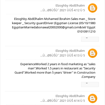
Elzoghby AbdElhalim
5 Ù…Ø§ÙŠÙˆ 2021 ÙÙŠ 4:12 Ù…
Elzoghby AbdElhalim Mohamed Ibrahim Sales man _ Store
keeper _ Security guardDriver (Egyptian License )05/10/1980
EgyptianMarriedabonawal20002000@gmail.com&tel/ Egypt
01010911210
Ø±Ø¯
Elzoghby AbdElhalim
5 Ù…Ø§ÙŠÙˆ 2021 ÙÙŠ 4:13 Ù…
ExperienceWorked 2 years in food marketing as "sales
man".Worked 1.5 years in restaurant as "Security
Guard".Worked more than 5 years "driver" in Construction
Company.
Ø±Ø¯
Elzoghby AbdElhalim
5 Ù…Ø§ÙŠÙˆ 2021 ÙÙŠ 4:14 Ù…