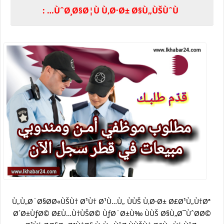
ÙˆØ¸Ø§Ø¦Ù Ù‚Ø·Ø± Ø§Ù„ÙŠÙˆÙ… :
Ù„Ù„Ø¨Ø§Ø­Ø«ÙŠÙ† Ø¹Ù† Ø¹Ù…Ù„ ÙÙŠ Ù‚Ø·Ø± Ø£Ø¹Ù„Ù†Øª
Ø´Ø±ÙƒØ© Ø£Ù…Ù†ÙŠØ© ÙƒØ¨Ø±Ù‰ ÙÙŠ Ø§Ù„Ø¯ÙˆØ­Ø©