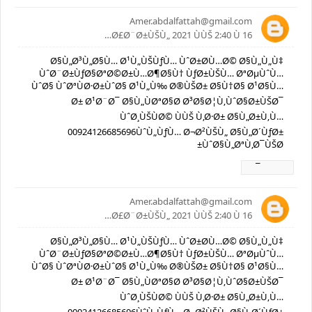
Amer.abdalfattah@gmail.com
16 Ø£Ø¨Ø±ÙŠÙ„ 2021 ÙÙŠ 2:40 Ù…
Ø§Ù„Ø³Ù„Ø§Ù… Ø¹Ù„ÙŠÙƒÙ… ÙˆØ±Ø­Ù…Ø© Ø§Ù„Ù„Ù‡
ÙˆØ¨Ø±ÙƒØ§ØªØ©Ø±Ù…Ø¶Ø§Ù† ÙƒØ±ÙŠÙ… ØªØµÙˆÙ…
ÙˆØ§ ÙˆØªÙØ·Ø±ÙˆØ§ Ø¹Ù„Ù‰ Ø®ÙŠØ± Ø§Ù†Ø§ Ø¹Ø§Ù…
Ø± Ø¹Ø¨Ø¯ Ø§Ù„ÙØªØ§Ø­ Ø³Ø§Ø¦Ù‚ÙˆØ§Ø±ÙŠØ¯
ÙˆØ¸ÙŠÙØ© ÙÙŠ Ù‚Ø·Ø± Ø§Ù„Ø±Ù‚Ù…
00924126685696ÙˆÙ„ÙƒÙ… Ø¬Ø²ÙŠÙ„ Ø§Ù„Ø´ÙƒØ±
ÙˆØ§Ù„ØªÙ‚Ø¯ÙŠØ±
Ø±Ø¯
Amer.abdalfattah@gmail.com
16 Ø£Ø¨Ø±ÙŠÙ„ 2021 ÙÙŠ 2:40 Ù…
Ø§Ù„Ø³Ù„Ø§Ù… Ø¹Ù„ÙŠÙƒÙ… ÙˆØ±Ø­Ù…Ø© Ø§Ù„Ù„Ù‡
ÙˆØ¨Ø±ÙƒØ§ØªØ©Ø±Ù…Ø¶Ø§Ù† ÙƒØ±ÙŠÙ… ØªØµÙˆÙ…
ÙˆØ§ ÙˆØªÙØ·Ø±ÙˆØ§ Ø¹Ù„Ù‰ Ø®ÙŠØ± Ø§Ù†Ø§ Ø¹Ø§Ù…
Ø± Ø¹Ø¨Ø¯ Ø§Ù„ÙØªØ§Ø­ Ø³Ø§Ø¦Ù‚ÙˆØ§Ø±ÙŠØ¯
ÙˆØ¸ÙŠÙØ© ÙÙŠ Ù‚Ø·Ø± Ø§Ù„Ø±Ù‚Ù…