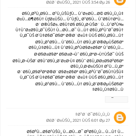
26 Ø£Ø¨Ø±ÙŠÙ„ 2021 ÙÙŠ 3:54 Øµ
Ø§Ù„Ø³Ù„Ø§Ù… Ø¹Ù„ÙŠÙƒÙ… ÙˆØ±Ø­Ù…Ø© Ø§Ù„Ù„Ù‡
Ø±Ù…Ø¶Ø§Ù† ÙƒØ±ÙŠÙ… ÙˆÙƒÙ„ Ø¹Ø§Ù… ÙˆØ§Ù†ØªÙ…
Ø¨Ø®ÙŠØ±. Ø§Ù†Ø§ Ø§Ù„Ø·ÙŠØ¨ Ù…ÙˆØ³Ù‰
Ù†ÙˆØ±Ø§Ù„Ø¯ÙŠÙ† Ù…Ø­Ù…Ø¯ Ù…Ù† Ø§Ù„Ø³ÙˆØ¯Ø§Ù†
Ù„Ø¯ÙŠ Ø´Ù‡Ø§Ø¯Ø§Øª Ø®Ø¨Ø±Ù‡ ÙÙŠ Ø§Ù„Ø§Ù…Ù†
Ø§Ù„Ø¹Ø§Ù… ÙˆØ§Ù…Ù† Ø§Ù„Ø´Ø®ØµÙŠØ§Øª
Ø§Ù„Ù‡Ø§Ù…Ù‡ ÙˆØ§Ù„Ø³ÙØ§Ø±Ø§Øª ÙˆØ§Ù„Ù…
Ø·Ø§Ø±Ø§Øª Ø§Ø±Ø¬Ùˆ Ø§Ù„ØªØ¬Ù†ÙŠØ¯ ÙÙŠ
Ø§Ù„Ø¬ÙŠØ´ Ø§ÙˆØ§Ù„Ø´Ø±Ø·Ù‡ Ø§Ùˆ Ø§Ù„Ø­Ø±Ø§Ø³Ø§Øª
Ø§Ù„Ù‚Ø·Ø±ÙŠÙ‡ Ø¹Ù…Ù„Øª
Ø¨Ø§Ù„Ø§Ø³ØªØ®Ø¨Ø§Ø±Ø§Øª Ø§Ù„Ø³ÙˆØ¯Ø§Ù†ÙŠÙ‡
Ù„Ø¯ÙŠ Ø´Ù‡Ø§Ø¯Ø§Øª Ø®Ø¨Ø±Ù‡ ÙÙŠ Ø§Ù„Ø§Ù…Ù†
Ø§Ù„Ø¹Ø§Ù… ÙˆØ§Ù…Ù† Ø§Ù„Ø´Ø®ØµÙŠØ§Øª
Ø§Ù„Ù‡Ø§Ù…Ù‡
Ø±Ø¯
Ø¹Ø¨Ø¯Ø§Ù„Ù„Ù‡
27 Ø£Ø¨Ø±ÙŠÙ„ 2021 ÙÙŠ 6:01 Øµ
Ø§Ø³Ù…Ø§Ø¹ÙŠÙ„ Ù…Ø­Ù…Ø¯ Ø³Ø§Ù„Ù… Ù…Ù† Ù…