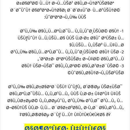
Ø±Ø§Ø³Ø© Ù…Ù† Ø¬Ù…ÙŠØ¹ Ø§Ù„Ø¬Ù†Ø³ÙŠØ§Øª
Ø¨Ø¯ÙˆÙ† Ø§Ø³ØªØ«Ù†Ø§Ø¡ Ø¨Ø´Ø±ÙˆØ· Ù…Ø¹ÙŠÙ†Ø©
ÙˆØªØªØ¬Ù„Ù‰ ÙÙŠ:
1- Ø¹Ù„Ù‰ Ø§Ù„Ù…ØªÙ‚Ø¯Ù… Ù„Ù„ÙˆØ¸ÙŠÙØ© Ø§Ù†
ÙŠÙƒÙˆÙ† Ù…Ù‚ÙŠÙ…Ø§ ÙÙŠ Ù‚Ø·Ø± Ø§Ùˆ ØºÙŠØ± Ù…
Ù‚ÙŠÙ… Ù„ÙŠØ³ Ù…Ù‡Ù…Ø§
2- Ø¹Ù„Ù‰ Ø§Ù„Ù…ØªÙ‚Ø¯Ù… Ù„Ù„ÙˆØ¸ÙŠÙØ© Ø§Ù† ÙŠØ
´ØªØ±Ø· ØªØºÙŠÙŠØ± Ø¬Ù‡Ø© Ø§Ù„Ø¹Ù…Ù„
3- Ø§Ù† ÙŠØ¬ÙŠØ¯ Ø§Ù„Ù„ØºØ© Ø§Ù„Ø¹Ø±Ø¨ÙŠØ©
ÙˆØ§Ù„Ø§Ù†Ø¬Ù„ÙŠØ²ÙŠØ©
Ø¹Ù„Ù‰ Ø§Ù„Ø±Ø§ØºØ¨ÙŠÙ† ÙˆÙƒÙ„ Ø´Ø®Øµ ÙŠØ±ÙŠØ¯
Ø§Ù„ØªÙ‚Ø¯ÙŠÙ… Ù„Ù„Ø¹Ù…Ù„ ÙÙŠ Ù‚Ø·Ø± Ù‡Ø°Ù‡ Ù‡ÙŠ
Ø§Ù„ÙØ±ØµØ© Ù„Ù„Ø­ØµÙˆÙ„ Ø¹Ù„Ù‰ Ø¹Ù‚Ø¯ Ø¹Ù…Ù„ Ù…
Ø¬Ø§Ù†ÙŠ ÙÙ‚Ø· Ù‚Ù… Ø¨Ø§Ø±Ø³Ø§Ù„ Ø·Ù„Ø¨ Ø§Ù„Ø¹Ù…Ù„
Ø§Ù„Ø®Ø§Øµ Ø¨Ùƒ Ù…Ù† Ù‡Ù†Ù€Ù€Ù€Ø§ ðŸ‘‡
Ø§Ø¶ØºÙ€Ø· Ù‡Ù†Ù€Ø§