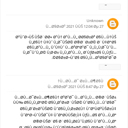
Ø±Ø¯
Unknown
27 Ù…Ø§Ø±Ø³ 2021 ÙÙŠ 12:04 Øµ
Ø²ÙˆØ¬ÙŠ ÙŠØ¨Ø­Ø« Ø¹Ù† Ø¹Ù…Ù„ Ø­Ø§Ø±Ø³ Ø§Ù…Ù†ÙŠ
Ù„Ø§Ù† Ù‡Ùˆ Ù„Ø¯ÙŠØ© Ø®Ø¨Ø±Ø© Ø¨Ù‡Ø°Ø§
Ø§Ù„Ø¹Ù…Ù„ ÙˆÙ‡Ùˆ Ù…Ø³ØªØ¹Ø¯ Ù„Ù„Ù‚Ø¯ÙˆÙ…
Ù„Ø¯ÙˆÙ„Ø© Ù‚Ø·Ø± Ù„Ù„Ø¹Ù…Ù„ Ø´ÙƒØ±Ø§ Ù„ÙƒÙ…
Ø§Ø±Ø¬ÙˆØ§ Ø§Ù„Ù…Ø³Ø§Ø¹Ø¯Ø©.
Ø±Ø¯
Ù…Ø­Ù…Ø¯ Ø±Ù…Ø¶Ø§Ù†
27 Ù…Ø§Ø±Ø³ 2021 ÙÙŠ 8:47 Øµ
Ù…Ø­Ù…Ø¯Ø±Ù…Ø¶Ø§Ù† Ø³Ø¹Ø¯ Ù…Ø¹Ù„Ù… Ø®Ø¨ÙŠØ±
ÙÙ‰ Ø§Ù„Ù„ØºØ© Ø§Ù„Ø¹Ø±Ø¨ÙŠØ© ÙˆØ§Ù„Ù…ÙˆØ§Ø¯
Ø§Ù„Ø´Ø±Ø¹ÙŠØ© ÙˆØ§Ù„Ù‚Ø±Ø£Ù† ÙˆØªÙØ³ÙŠØ±Ù‡
ÙˆØªØ¬ÙˆÙŠØ¯Ù‡ ÙˆØªØ­ÙÙŠØ¸Ù‡ ÙƒÙ…Ø§ Ø¹Ù…Ù„Øª
Ø®Ø·ÙŠØ¨Ø§ Ø¨Ø§Ù„Ø£ÙˆÙ‚Ø§Ù ÙˆØ¹Ù…Ù„Øª
Ø¨Ø§Ù„Ø£Ø²Ù‡Ø± ÙˆÙˆØ²Ø§Ø±Ø© Ø§Ù„ØªØ±Ø¨ÙŠØ©