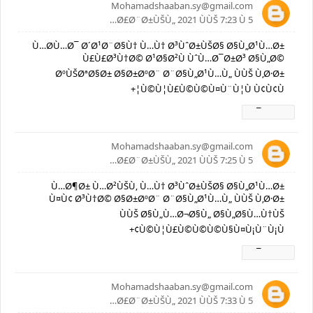
Mohamadshaaban.sy@gmail.com
5 Ø£Ø¨Ø±ÙŠÙ„ 2021 ÙÙŠ 7:23 Ù…
Ù…Ø­Ù…Ø¯ Ø´Ø¹Ø¨Ø§Ù† Ù…Ù† Ø³ÙˆØ±ÙŠØ§ Ø§Ù„Ø¹Ù…Ø±
Ù£Ù£Ø³Ù†Ø© Ø¹Ø§Ø²Ù ÙˆÙ…Ø¯Ø±Ø³ Ø§Ù„Ø©
ØºÙŠØªØ§Ø± Ø§Ø±ØºØ¨ Ø¨Ø§Ù„Ø¹Ù…Ù„ ÙÙŠ Ù‚Ø·Ø±
Ù©Ù¦Ù£Ù©Ù©Ù¤Ù¨Ù¦Ù Ù¢Ù¢Ù¦+
Ø±Ø¯
Mohamadshaaban.sy@gmail.com
5 Ø£Ø¨Ø±ÙŠÙ„ 2021 ÙÙŠ 7:25 Ù…
Ù…Ø¶Ø± Ù…Ø²ÙŠÙ‚ Ù…Ù† Ø³ÙˆØ±ÙŠØ§ Ø§Ù„Ø¹Ù…Ø±
Ù¤Ù¢ Ø³Ù†Ø© Ø§Ø±ØºØ¨ Ø¨Ø§Ù„Ø¹Ù…Ù„ ÙÙŠ Ù‚Ø·Ø±
ÙÙŠ Ø§Ù„Ù…Ø¬Ø§Ù„ Ø§Ù„Ø§Ù…Ù†ÙŠ
Ù©Ù¦Ù£Ù©Ù©Ù©Ù§Ù¤Ù¡Ù¨Ù¡Ù¢+
Ø±Ø¯
Mohamadshaaban.sy@gmail.com
5 Ø£Ø¨Ø±ÙŠÙ„ 2021 ÙÙŠ 7:33 Ù…