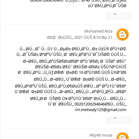
00924126685696ÙˆÙ„ÙƒÙ… Ø¬Ø²ÙŠÙ„ Ø§Ù„Ø´ÙƒØ±
ÙˆØ§Ù„ØªÙ‚Ø¯ÙŠØ±
Ø±Ø¯
Mohamed Atta
21 Ø£Ø¨Ø±ÙŠÙ„ 2021 ÙÙŠ 8:10 Øµ
Ù…Ø­Ù…Ø¯ Ù…Ù† Ù…ØµØ± Ø§Ù„Ø¹Ù…Ø± Ù£Ù§ Ø³Ù†Ø©
Ù…Ø¯ÙŠØ± ØªØ³ÙˆÙŠÙ‚ Ø¨Ø§Ù„Ø³Ø¹ÙˆØ¯ÙŠØ© ÙÙŠ Ù…
Ø¬Ø§Ù„ Ø§Ù„Ø³ÙŠØ§Ø±Ø§Øª Ø³ÙˆØ§Ø¡ Ø¨ÙŠØ¹ Ø§Ùˆ
Ø§ÙŠØ¬Ø§Ø± Ø§Ùˆ Ø§ÙŠØ¬Ø§Ø± ÙŠÙ†ØªÙ‡ÙŠ
Ø¨Ø§Ù„ØªÙ…Ù„Ùƒ Ø®Ø¨Ø±Ø© 10 Ø³Ù†Ø© ÙÙŠ Ù‡Ø°Ø§
Ø§Ù„Ù…Ø¬Ø§Ù„ ÙˆØ®Ø¨Ø±Ø© ÙÙŠ Ù…Ø¬Ø§Ù„
Ø§Ù„ØªØ³ÙˆÙŠÙ‚ Ø§Ù„Ø¹Ù‚Ø§Ø±ÙŠ Ø®Ù…Ø³ Ø³Ù†ÙˆØ§Øª
ÙˆØ®Ø¨Ø±Ø© ÙÙŠ Ù…Ø¬Ø§Ù„ Ø§Ù„Ù…Ø³ØªÙ„Ø²Ù…Ø§Øª
Ø§Ù„Ø·Ø¨ÙŠØ© Ù¥ Ø³Ù†ÙˆØ§Øª Ø±Ù‚Ù… Ø§Ù„Ù…
ÙˆØ¨Ø§ÙŠÙ„ 00201200294646Ø§Ù…ÙŠÙ„
/m.metwaly125@gmail.com
Ø±Ø¯
Altyeb musa