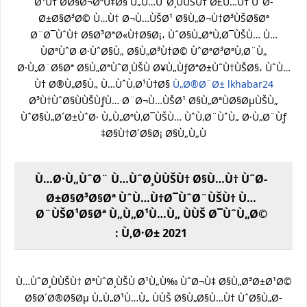
Ø¹Ù† Ø­Ø§Ø¬ØªÙ‡Ø§ Ù„Ù…ÙˆØ¸ÙÙŠÙ† Ø£Ù…Ù† ÙˆØ­
Ø±Ø§Ø³Ø© Ù…Ù† Ø¬Ù…ÙŠØ¹ Ø§Ù„Ø¬Ù†Ø³ÙŠØ§Øª
Ø¨Ø¯ÙˆÙ† Ø§Ø³ØªØ«Ù†Ø§Ø¡، ÙˆØ§Ù„ØªÙ‚Ø¯ÙŠÙ… Ù…
ÙØªÙˆØ­ Ø·ÙˆØ§Ù„ Ø§Ù„Ø³Ù†Ø© ÙˆØªØ³ØªÙ‚Ø¨Ù„
Ø·Ù„Ø¨Ø§Øª Ø§Ù„ØªÙˆØ¸ÙŠÙ Ø¥Ù„ÙƒØªØ±ÙˆÙ†ÙŠØ§، ÙˆÙ…
Ù† Ø®Ù„Ø§Ù„ Ù…ÙˆÙ‚Ø¹Ù†Ø§
Ù„Ø®Ø¨Ø± lkhabar24
Ø³Ù†ÙˆØ§ÙÙŠÙƒÙ… Ø¨Ø¬Ù…ÙŠØ¹ Ø§Ù„ØªÙØ§ØµÙŠÙ„
ÙˆØ§Ù„Ø´Ø±ÙˆØ· Ù„Ù„ØªÙ‚Ø¯ÙŠÙ… ÙˆÙ‚Ø¨ÙˆÙ„ Ø·Ù„Ø¨Ùƒ
Ø§Ù†Ø´Ø§Ø¡ Ø§Ù„Ù„Ù‡
Ù…Ø·Ù„ÙˆØ¨ Ù…ÙˆØ¸ÙÙŠÙ† Ø§Ù…Ù† ÙˆØ­
Ø±Ø§Ø³Ø§Øª ÙˆÙ…Ù†Ø¯ÙˆØ¨ÙŠÙ† Ù…
Ø¨ÙŠØ¹Ø§Øª Ù„Ù„Ø¹Ù…Ù„ ÙÙŠ Ø¯ÙˆÙ„Ø©
Ù‚Ø·Ø± 2021 :
Ù…ÙˆØ¸ÙÙŠÙ† ØªÙˆØ¸ÙŠÙ Ø¹Ù„Ù‰ ÙˆØ¬Ù‡ Ø§Ù„Ø³Ø±Ø¹Ø©
Ø§Ø´Ø®Ø§Øµ Ù„Ù„Ø¹Ù…Ù„ ÙÙŠ Ø§Ù„Ø§Ù…Ù† ÙˆØ§Ù„Ø­