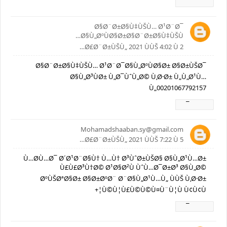
Ø±Ø¯
Ø§Ø¨Ø±Ø§Ù‡ÙŠÙ… Ø¹Ø¨Ø¯
Ø§Ù„ØºÙØ§Ø±Ø§Ø¨Ø±Ø§Ù‡ÙŠÙ…
2 Ø£Ø¨Ø±ÙŠÙ„ 2021 ÙÙŠ 4:02 Ù…
Ø§Ø¨Ø±Ø§Ù‡ÙŠÙ… Ø¹Ø¨Ø¯Ø§Ù„ØºÙØ§Ø± Ø§Ø±ÙŠØ¯
Ø§Ù„Ø³ÙØ± Ù„Ø¯ÙˆÙ„Ø© Ù‚Ø·Ø± Ù„Ù„Ø¹Ù…
Ù„00201067792157
Ø±Ø¯
Mohamadshaaban.sy@gmail.com
5 Ø£Ø¨Ø±ÙŠÙ„ 2021 ÙÙŠ 7:22 Ù…
Ù…Ø­Ù…Ø¯ Ø´Ø¹Ø¨Ø§Ù† Ù…Ù† Ø³ÙˆØ±ÙŠØ§ Ø§Ù„Ø¹Ù…Ø±
Ù£Ù£Ø³Ù†Ø© Ø¹Ø§Ø²Ù ÙˆÙ…Ø¯Ø±Ø³ Ø§Ù„Ø©
ØºÙŠØªØ§Ø± Ø§Ø±ØºØ¨ Ø¨Ø§Ù„Ø¹Ù…Ù„ ÙÙŠ Ù‚Ø·Ø±
Ù©Ù¦Ù£Ù©Ù©Ù¤Ù¨Ù¦Ù Ù¢Ù¢Ù¦+
Ø±Ø¯